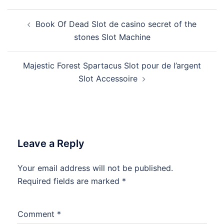
Post
Book Of Dead Slot de casino secret of the
navigation
stones Slot Machine
Majestic Forest Spartacus Slot pour de l’argent
Slot Accessoire
Leave a Reply
Your email address will not be published.
Required fields are marked
*
Comment
*