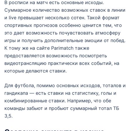
В росписи на матч есть основные исходы.
Суммарное количество возможных ставок в линии
и live превышает несколько сотен. Такой формат
спортивных прогнозов особенно ценится тем, что
это дает возможность почувствовать атмосферу
игры и получить дополнительные эмоции от побед.
К тому же на сайте Parimatch также
предоставляется возможность посмотреть
видеотрансляцию практически всех событий, на
которые делаются ставки.
Для футбола, помимо основных исходов, тоталов и
гандикапа — есть ставки на статистику, голы и
комбинированные ставки. Например, что обе
команды забьют и пробьют суммарный тотал ТБ
3,5.