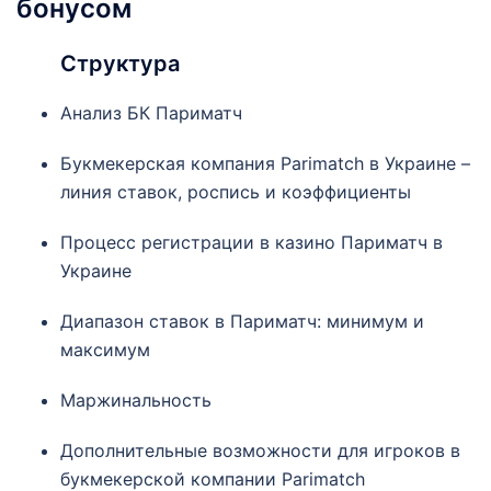
бонусом
Структура
Анализ БК Париматч
Букмекерская компания Parimatch в Украине –
линия ставок, роспись и коэффициенты
Процесс регистрации в казино Париматч в
Украине
Диапазон ставок в Париматч: минимум и
максимум
Маржинальность
Дополнительные возможности для игроков в
букмекерской компании Parimatch