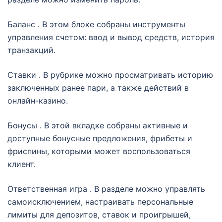
Баланс . В этом блоке собраны инструменты
управления счетом: ввод и вывод средств, история
транзакций.
Ставки . В рубрике можно просматривать историю
заключенных ранее пари, а также действий в
онлайн-казино.
Бонусы . В этой вкладке собраны активные и
доступные бонусные предложения, фрибеты и
фриспины, которыми может воспользоваться
клиент.
Ответственная игра . В разделе можно управлять
самоисключением, настраивать персональные
лимиты для депозитов, ставок и проигрышей,