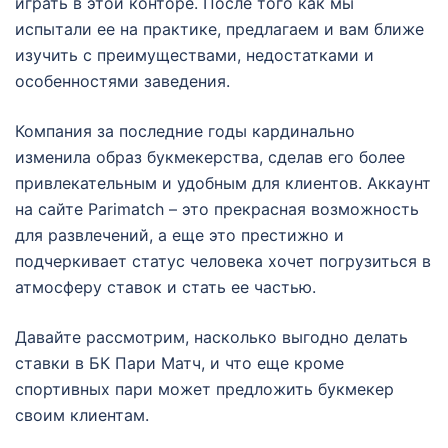
играть в этой конторе. После того как мы
испытали ее на практике, предлагаем и вам ближе
изучить с преимуществами, недостатками и
особенностями заведения.
Компания за последние годы кардинально
изменила образ букмекерства, сделав его более
привлекательным и удобным для клиентов. Аккаунт
на сайте Parimatch – это прекрасная возможность
для развлечений, а еще это престижно и
подчеркивает статус человека хочет погрузиться в
атмосферу ставок и стать ее частью.
Давайте рассмотрим, насколько выгодно делать
ставки в БК Пари Матч, и что еще кроме
спортивных пари может предложить букмекер
своим клиентам.