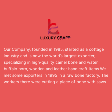
Our Company, founded in 1985, started as a cottage
industry and is now the world’s largest exporter,
specializing in high-quality camel bone and water
buffalo horn, wooden and leather handicraft items.We
met some exporters in 1995 in a raw bone factory. The
workers there were cutting a piece of bone with saws.