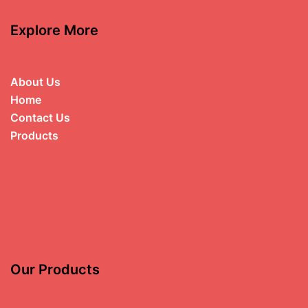
Explore More
About Us
Home
Contact Us
Products
Our Products