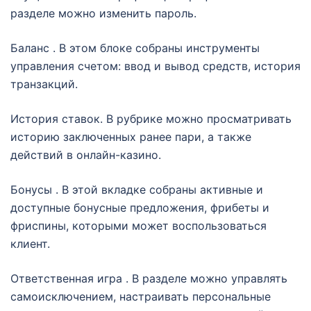
разделе можно изменить пароль.
Баланс . В этом блоке собраны инструменты
управления счетом: ввод и вывод средств, история
транзакций.
История ставок. В рубрике можно просматривать
историю заключенных ранее пари, а также
действий в онлайн-казино.
Бонусы . В этой вкладке собраны активные и
доступные бонусные предложения, фрибеты и
фриспины, которыми может воспользоваться
клиент.
Ответственная игра . В разделе можно управлять
самоисключением, настраивать персональные