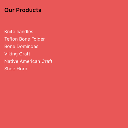
Our Products
Knife handles
Teflon Bone Folder
Bone Dominoes
Viking Craft
Native American Craft
Shoe Horn