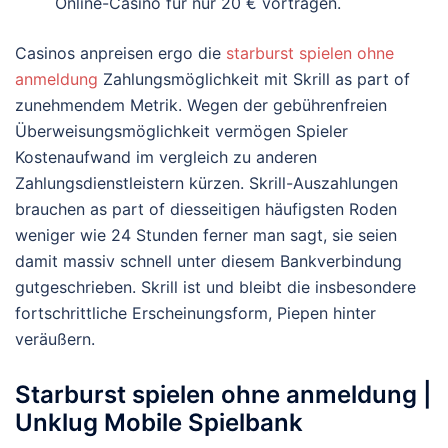
Online-Casino für nur 20 € vortragen.
Casinos anpreisen ergo die
starburst spielen ohne
anmeldung
Zahlungsmöglichkeit mit Skrill as part of
zunehmendem Metrik. Wegen der gebührenfreien
Überweisungsmöglichkeit vermögen Spieler
Kostenaufwand im vergleich zu anderen
Zahlungsdienstleistern kürzen. Skrill-Auszahlungen
brauchen as part of diesseitigen häufigsten Roden
weniger wie 24 Stunden ferner man sagt, sie seien
damit massiv schnell unter diesem Bankverbindung
gutgeschrieben. Skrill ist und bleibt die insbesondere
fortschrittliche Erscheinungsform, Piepen hinter
veräußern.
Starburst spielen ohne anmeldung |
Unklug Mobile Spielbank