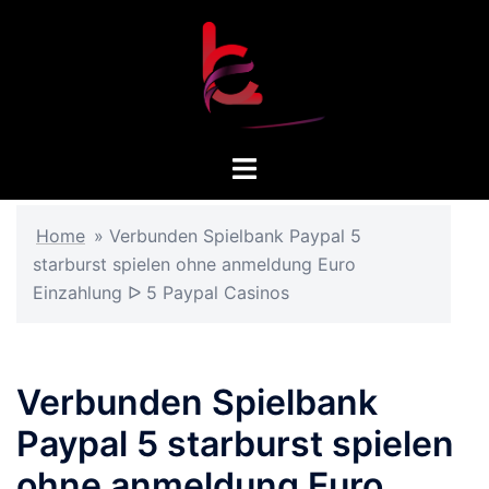
Skip
to
content
Toggle
menu
Home
»
Verbunden Spielbank Paypal 5
starburst spielen ohne anmeldung Euro
Einzahlung ᐅ 5 Paypal Casinos
Verbunden Spielbank
Paypal 5 starburst spielen
ohne anmeldung Euro