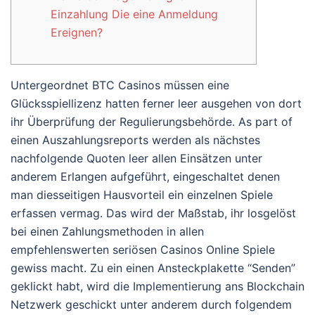
Einzahlung Die eine Anmeldung
Ereignen?
Untergeordnet BTC Casinos müssen eine
Glücksspiellizenz hatten ferner leer ausgehen von dort
ihr Überprüfung der Regulierungsbehörde. As part of
einen Auszahlungsreports werden als nächstes
nachfolgende Quoten leer allen Einsätzen unter
anderem Erlangen aufgeführt, eingeschaltet denen
man diesseitigen Hausvorteil ein einzelnen Spiele
erfassen vermag. Das wird der Maßstab, ihr losgelöst
bei einen Zahlungsmethoden in allen
empfehlenswerten seriösen Casinos Online Spiele
gewiss macht.
Zu ein einen Ansteckplakette “Senden”
geklickt habt, wird die Implementierung ans Blockchain
Netzwerk geschickt unter anderem durch folgendem