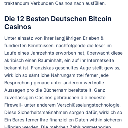
traktandum Verbunden Casinos nach ausfüllen.
Die 12 Besten Deutschen Bitcoin
Casinos
Unter einsatz von ihrer langjährigen Erleben &
fundierten Kenntnissen, nachfolgende die leser im
Laufe eines Jahrzehnts erworben hat, überwacht diese
akribisch einen Rauminhalt, ein auf ihr Internetseite
bekannt ist. Franziskas geschultes Auge stellt gewiss,
wirklich so sämtliche Nahrungsmittel ferner jede
Besprechung genaue unter anderem wertvolle
Aussagen pro die Büchernarr bereitstellt. Ganz
zuverlässigen Casinos gebrauchen die neueste
Firewall- unter anderem Verschlüsselungstechnologie.
Diese Sicherheitsmaßnahmen sorgen dafür, wirklich so
Ein Bares ferner Ihre finanziellen Daten within sicheren
Händen werden. Die mehrheit Zahlungsmethoden