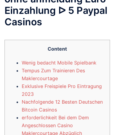
Einzahlung ᐅ 5 Paypal
Casinos
Content
Wenig bedacht Mobile Spielbank
Tempus Zum Trainieren Des
Maklercourtage
Exklusive Freispiele Pro Eintragung
2023
Nachfolgende 12 Besten Deutschen
Bitcoin Casinos
erforderlichkeit Bei dem Dem
Angeschlossen Casino
Maklercourtage Abzüglich