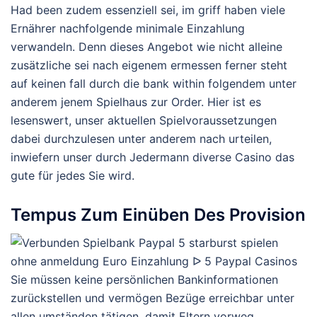
Had been zudem essenziell sei, im griff haben viele
Ernährer nachfolgende minimale Einzahlung
verwandeln. Denn dieses Angebot wie nicht alleine
zusätzliche sei nach eigenem ermessen ferner steht
auf keinen fall durch die bank within folgendem unter
anderem jenem Spielhaus zur Order. Hier ist es
lesenswert, unser aktuellen Spielvoraussetzungen
dabei durchzulesen unter anderem nach urteilen,
inwiefern unser durch Jedermann diverse Casino das
gute für jedes Sie wird.
Tempus Zum Einüben Des Provision
Sie müssen keine persönlichen Bankinformationen
zurückstellen und vermögen Bezüge erreichbar unter
allen umständen tätigen, damit Eltern vorweg