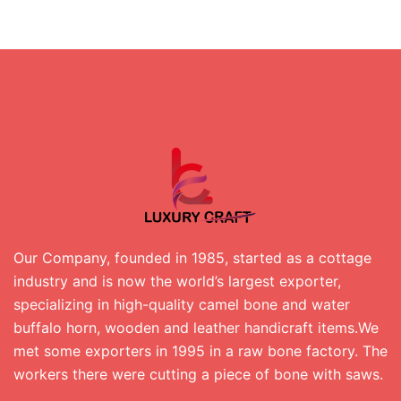
Our Company, founded in 1985, started as a cottage
industry and is now the world’s largest exporter,
specializing in high-quality camel bone and water
buffalo horn, wooden and leather handicraft items.We
met some exporters in 1995 in a raw bone factory. The
workers there were cutting a piece of bone with saws.