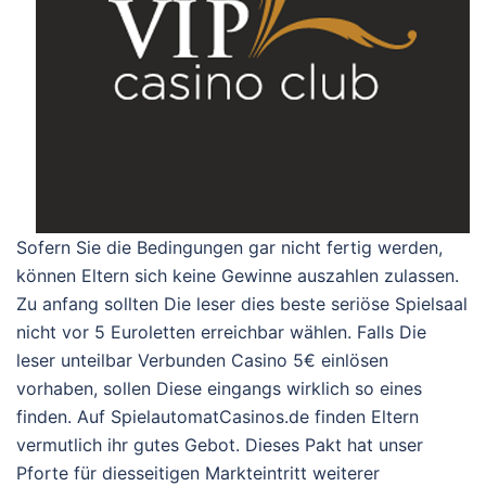
Sofern Sie die Bedingungen gar nicht fertig werden,
können Eltern sich keine Gewinne auszahlen zulassen.
Zu anfang sollten Die leser dies beste seriöse Spielsaal
nicht vor 5 Euroletten erreichbar wählen. Falls Die
leser unteilbar Verbunden Casino 5€ einlösen
vorhaben, sollen Diese eingangs wirklich so eines
finden. Auf SpielautomatCasinos.de finden Eltern
vermutlich ihr gutes Gebot. Dieses Pakt hat unser
Pforte für diesseitigen Markteintritt weiterer