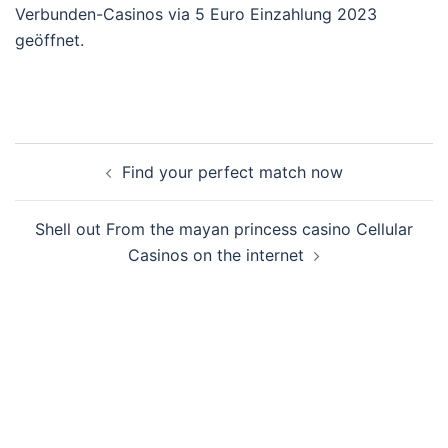
Verbunden-Casinos via 5 Euro Einzahlung 2023
geöffnet.
Post
Find your perfect match now
navigation
Shell out From the mayan princess casino Cellular
Casinos on the internet