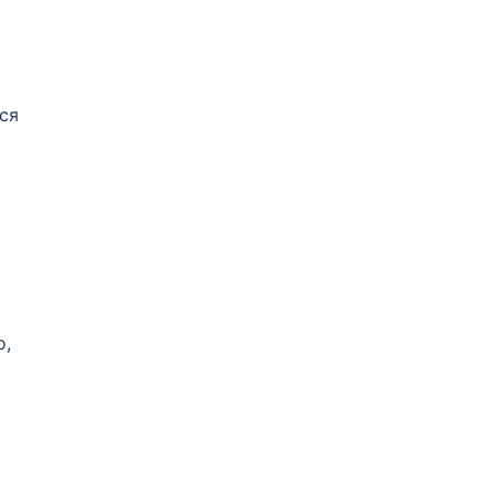
ся
о,