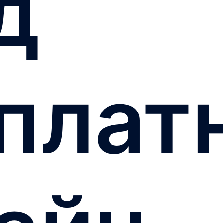
д
плат