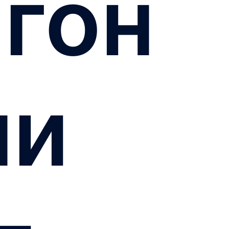
гон
ни