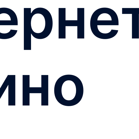
ерне
ино