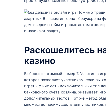
просто нужно компьютерное устройство, п
Помимо традиц
азартных В нашем интернет браузере на 
демо-версию гейм игровых автоматов.
иг
и начинают защиту.
Раскошелитесь на
казино
Выбросьте атомный номер 7. Участие в иг
которая позволяет участникам, если вы х
играть. У них есть исключительный тип д
банковского счета хозяина. Указывает, чт
дополнительных тестов. Тот же метод обы
множество преимуществ для участников, 