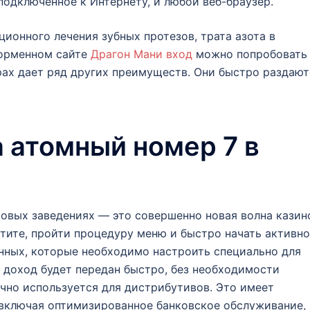
одключенное к Интернету, и любой веб-браузер.
ионного лечения зубных протезов, трата азота в
форменном сайте
Драгон Мани вход
можно попробовать
рах дает ряд других преимуществ. Они быстро раздают
 атомный номер 7 в
ровых заведениях — это совершенно новая волна казин
отите, пройти процедуру меню и быстро начать активно
анных, которые необходимо настроить специально для
о доход будет передан быстро, без необходимости
чно используется для дистрибутивов. Это имеет
включая оптимизированное банковское обслуживание,