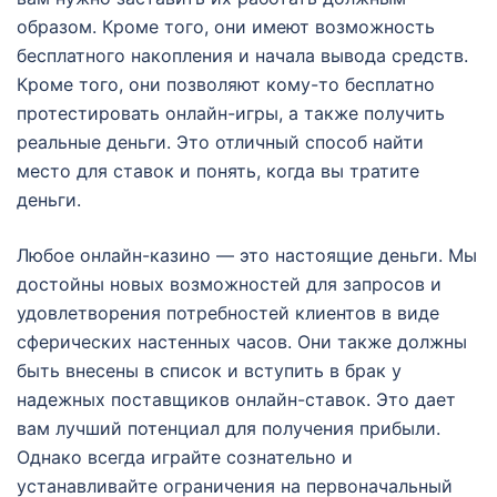
образом. Кроме того, они имеют возможность
бесплатного накопления и начала вывода средств.
Кроме того, они позволяют кому-то бесплатно
протестировать онлайн-игры, а также получить
реальные деньги. Это отличный способ найти
место для ставок и понять, когда вы тратите
деньги.
Любое онлайн-казино — это настоящие деньги. Мы
достойны новых возможностей для запросов и
удовлетворения потребностей клиентов в виде
сферических настенных часов. Они также должны
быть внесены в список и вступить в брак у
надежных поставщиков онлайн-ставок. Это дает
вам лучший потенциал для получения прибыли.
Однако всегда играйте сознательно и
устанавливайте ограничения на первоначальный