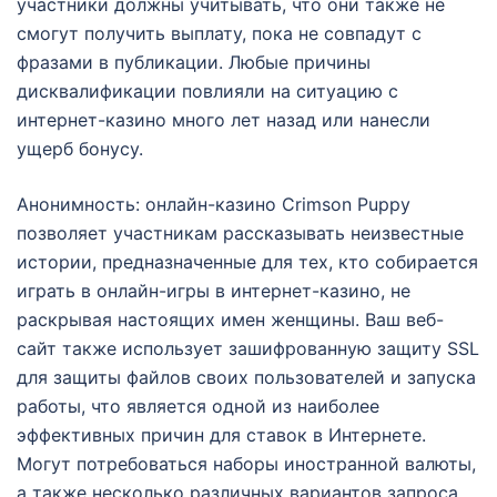
участники должны учитывать, что они также не
смогут получить выплату, пока не совпадут с
фразами в публикации. Любые причины
дисквалификации повлияли на ситуацию с
интернет-казино много лет назад или нанесли
ущерб бонусу.
Анонимность: онлайн-казино Crimson Puppy
позволяет участникам рассказывать неизвестные
истории, предназначенные для тех, кто собирается
играть в онлайн-игры в интернет-казино, не
раскрывая настоящих имен женщины. Ваш веб-
сайт также использует зашифрованную защиту SSL
для защиты файлов своих пользователей и запуска
работы, что является одной из наиболее
эффективных причин для ставок в Интернете.
Могут потребоваться наборы иностранной валюты,
а также несколько различных вариантов запроса,