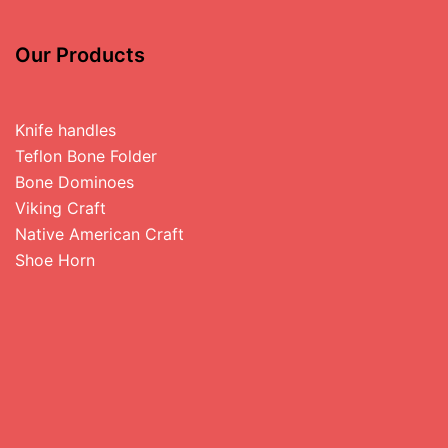
Our Products
Knife handles
Teflon Bone Folder
Bone Dominoes
Viking Craft
Native American Craft
Shoe Horn