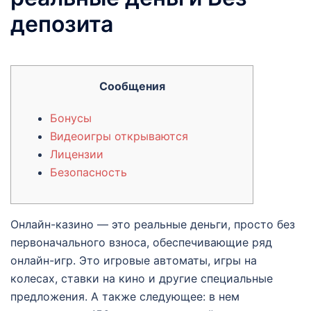
депозита
Сообщения
Бонусы
Видеоигры открываются
Лицензии
Безопасность
Онлайн-казино — это реальные деньги, просто без
первоначального взноса, обеспечивающие ряд
онлайн-игр. Это игровые автоматы, игры на
колесах, ставки на кино и другие специальные
предложения. А также следующее: в нем