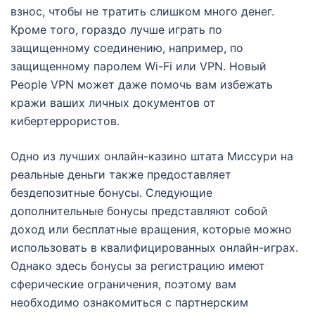
взнос, чтобы не тратить слишком много денег.
Кроме того, гораздо лучше играть по
защищенному соединению, например, по
защищенному паролем Wi-Fi или VPN. Новый
People VPN может даже помочь вам избежать
кражи ваших личных документов от
кибертеррористов.
Одно из лучших онлайн-казино штата Миссури на
реальные деньги также предоставляет
бездепозитные бонусы. Следующие
дополнительные бонусы представляют собой
доход или бесплатные вращения, которые можно
использовать в квалифицированных онлайн-играх.
Однако здесь бонусы за регистрацию имеют
сферические ограничения, поэтому вам
необходимо ознакомиться с партнерским