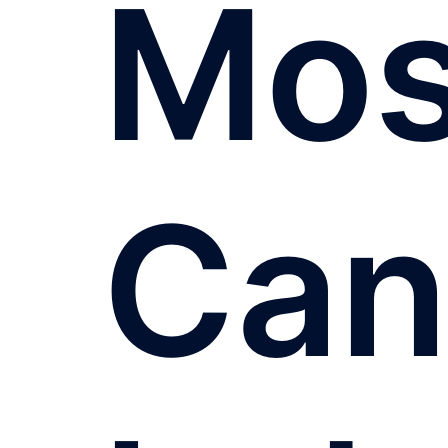
Mos
Can