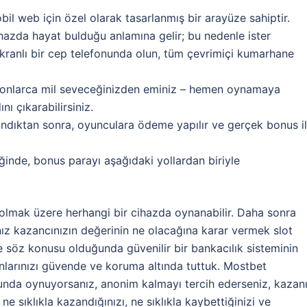
il web için özel olarak tasarlanmış bir arayüze sahiptir.
ihazda hayat bulduğu anlamına gelir; bu nedenle ister
ranlı bir cep telefonunda olun, tüm çevrimiçi kumarhane
milyonlarca mil seveceğinizden eminiz – hemen oynamaya
ı çıkarabilirsiniz.
ndıktan sonra, oyunculara ödeme yapılır ve gerçek bonus i
ldiğinde, bonus parayı aşağıdaki yollardan biriyle
 olmak üzere herhangi bir cihazda oynanabilir. Daha sonra
 kazancınızın değerinin ne olacağına karar vermek slot
 söz konusu olduğunda güvenilir bir bankacılık sisteminin
onlarınızı güvende ve koruma altında tuttuk. Mostbet
nda oynuyorsanız, anonim kalmayı tercih ederseniz, kazanı
 sıklıkla kazandığınızı, ne sıklıkla kaybettiğinizi ve