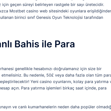
in geçen süreyi belirleyen rastgele bir sayı üretecidir.
ızca Mostbet casino web sitesindeki oyunlara erişildiğinde
ullanan birinci sınıf Genesis Oyun Teknolojisi tarafından
lı Bahis ile Para
hanesi genellikle hesabınızı doğrulamanız için size bir
 etmelisiniz. Bu nedenle, 50£ veya daha fazla olan tüm par
şleştirilecektir! Yeni casino oyunlarını, kolay para yatırma 
esap açın. Para yatırma işlemleri birkaç saat içinde, para
et oynayın ve canlı kumarhanelerin neden daha popüler olmadığ