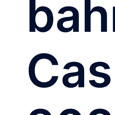
bah
Cas