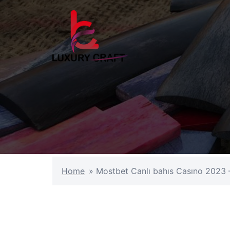
Skip
to
content
Home
»
Mostbet Canlı bahıs Casıno 2023 – 