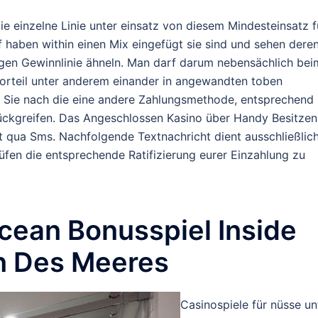
die einzelne Linie unter einsatz von diesem Mindesteinsatz f
f haben within einen Mix eingefügt sie sind und sehen dere
igen Gewinnlinie ähneln. Man darf darum nebensächlich bei
rteil unter anderem einander in angewandten toben
in Sie nach die eine andere Zahlungsmethode, entsprechend
ückgreifen. Das Angeschlossen Kasino über Handy Besitzen
ht qua Sms. Nachfolgende Textnachricht dient ausschließlic
üfen die entsprechende Ratifizierung eurer Einzahlung zu
cean Bonusspiel Inside
en Des Meeres
Casinospiele für nüsse un