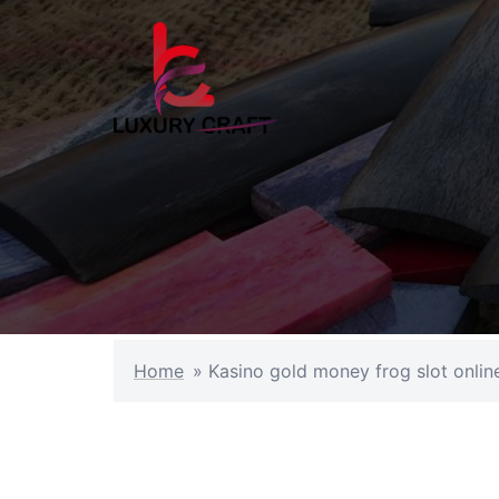
Skip
to
content
Home
»
Kasino gold money frog slot onlin