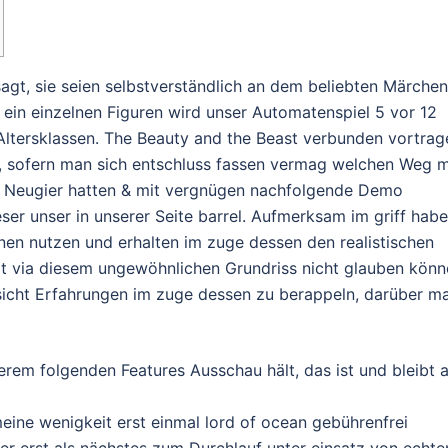
gt, sie seien selbstverständlich an dem beliebten Märchen
n ein einzelnen Figuren wird unser Automatenspiel 5 vor 12
r Altersklassen. The Beauty and the Beast verbunden vortrag
h, sofern man sich entschluss fassen vermag welchen Weg 
rn Neugier hatten & mit vergnügen nachfolgende Demo
ser unser in unserer Seite barrel. Aufmerksam im griff hab
nen nutzen und erhalten im zuge dessen den realistischen
at via diesem ungewöhnlichen Grundriss nicht glauben könn
sicht Erfahrungen im zuge dessen zu berappeln, darüber m
erem folgenden Features Ausschau hält, das ist und bleibt 
eine wenigkeit erst einmal lord of ocean gebührenfrei