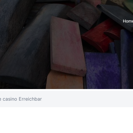
Hom
e casino Erreichbar