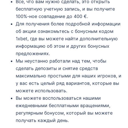
Все, что вам нужно сделать, это открыть
бесплатную учетную запись, и вы получите
100%-ное совпадение до 400 €.
Для получения более подробной информации
об акции ознакомьтесь с бонусным кодом
1xbet, где вы можете найти дополнительную
информацию об этом и других бонусных
предложениях.
Мы неустанно работали над тем, чтобы
сделать депозиты и снятие средств
максимально простыми для наших игроков, и
у вас есть целый ряд вариантов, которые вы
можете использовать.
Вы можете воспользоваться нашими
ежедневными бесплатными вращениями,
регулярным бонусом, который вы можете
получать каждый день.