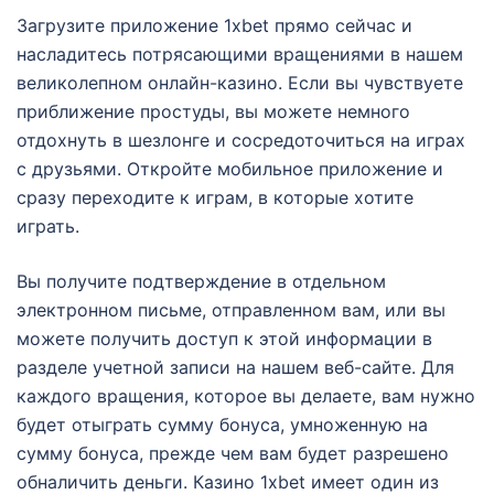
Загрузите приложение 1xbet прямо сейчас и
насладитесь потрясающими вращениями в нашем
великолепном онлайн-казино. Если вы чувствуете
приближение простуды, вы можете немного
отдохнуть в шезлонге и сосредоточиться на играх
с друзьями. Откройте мобильное приложение и
сразу переходите к играм, в которые хотите
играть.
Вы получите подтверждение в отдельном
электронном письме, отправленном вам, или вы
можете получить доступ к этой информации в
разделе учетной записи на нашем веб-сайте. Для
каждого вращения, которое вы делаете, вам нужно
будет отыграть сумму бонуса, умноженную на
сумму бонуса, прежде чем вам будет разрешено
обналичить деньги. Казино 1xbet имеет один из