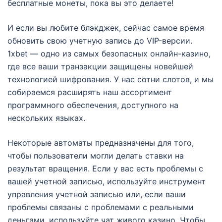
бесплатные монеты, пока вы это делаете!
И если вы любите блэкджек, сейчас самое время
обновить свою учетную запись до VIP-версии.
1xbet — одно из самых безопасных онлайн-казино,
где все ваши транзакции защищены новейшей
технологией шифрования. У нас сотни слотов, и мы
собираемся расширять наш ассортимент
программного обеспечения, доступного на
нескольких языках.
Некоторые автоматы предназначены для того,
чтобы пользователи могли делать ставки на
результат вращения. Если у вас есть проблемы с
вашей учетной записью, используйте инструмент
управления учетной записью или, если ваши
проблемы связаны с проблемами с реальными
деньгами, используйте чат живого казино. Чтобы