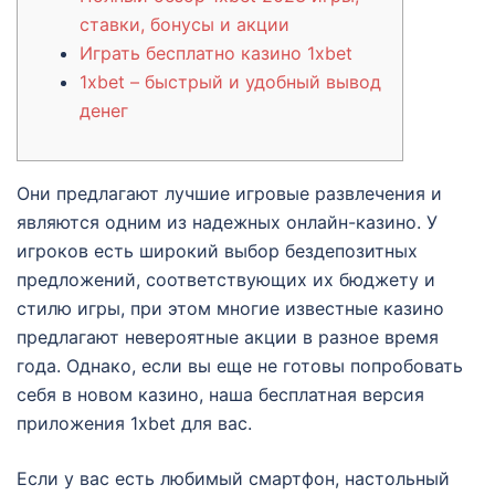
ставки, бонусы и акции
Играть бесплатно казино 1xbet
1xbet – быстрый и удобный вывод
денег
Они предлагают лучшие игровые развлечения и
являются одним из надежных онлайн-казино. У
игроков есть широкий выбор бездепозитных
предложений, соответствующих их бюджету и
стилю игры, при этом многие известные казино
предлагают невероятные акции в разное время
года. Однако, если вы еще не готовы попробовать
себя в новом казино, наша бесплатная версия
приложения 1xbet для вас.
Если у вас есть любимый смартфон, настольный