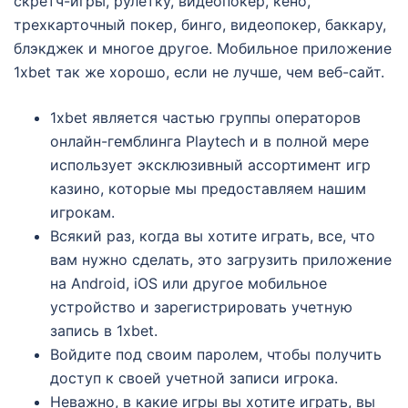
скретч-игры, рулетку, видеопокер, кено,
трехкарточный покер, бинго, видеопокер, баккару,
блэкджек и многое другое. Мобильное приложение
1xbet так же хорошо, если не лучше, чем веб-сайт.
1xbet является частью группы операторов
онлайн-гемблинга Playtech и в полной мере
использует эксклюзивный ассортимент игр
казино, которые мы предоставляем нашим
игрокам.
Всякий раз, когда вы хотите играть, все, что
вам нужно сделать, это загрузить приложение
на Android, iOS или другое мобильное
устройство и зарегистрировать учетную
запись в 1xbet.
Войдите под своим паролем, чтобы получить
доступ к своей учетной записи игрока.
Неважно, в какие игры вы хотите играть, вы