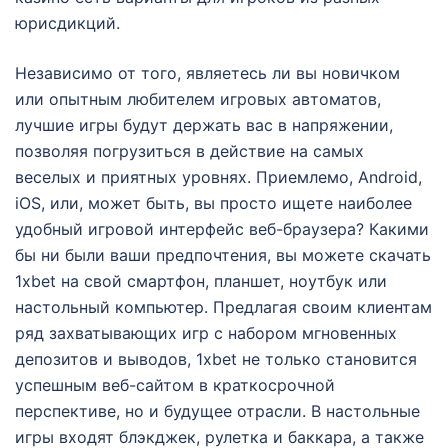
юрисдикций.
Независимо от того, являетесь ли вы новичком
или опытным любителем игровых автоматов,
лучшие игры будут держать вас в напряжении,
позволяя погрузиться в действие на самых
веселых и приятных уровнях. Приемлемо, Android,
iOS, или, может быть, вы просто ищете наиболее
удобный игровой интерфейс веб-браузера? Какими
бы ни были ваши предпочтения, вы можете скачать
1xbet на свой смартфон, планшет, ноутбук или
настольный компьютер. Предлагая своим клиентам
ряд захватывающих игр с набором мгновенных
депозитов и выводов, 1xbet не только становится
успешным веб-сайтом в краткосрочной
перспективе, но и будущее отрасли. В настольные
игры входят блэкджек, рулетка и баккара, а также