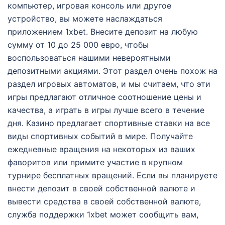
компьютер, игровая консоль или другое
устройство, вы можете наслаждаться
приложением 1xbet. Внесите депозит на любую
сумму от 10 до 25 000 евро, чтобы
воспользоваться нашими невероятными
депозитными акциями. Этот раздел очень похож на
раздел игровых автоматов, и мы считаем, что эти
игры предлагают отличное соотношение цены и
качества, а играть в игры лучше всего в течение
дня. Казино предлагает спортивные ставки на все
виды спортивных событий в мире. Получайте
ежедневные вращения на некоторых из ваших
фаворитов или примите участие в крупном
турнире бесплатных вращений. Если вы планируете
внести депозит в своей собственной валюте и
вывести средства в своей собственной валюте,
служба поддержки 1xbet может сообщить вам,