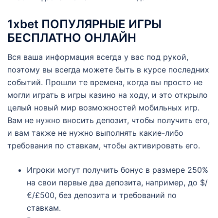
1xbet ПОПУЛЯРНЫЕ ИГРЫ
БЕСПЛАТНО ОНЛАЙН
Вся ваша информация всегда у вас под рукой,
поэтому вы всегда можете быть в курсе последних
событий. Прошли те времена, когда вы просто не
могли играть в игры казино на ходу, и это открыло
целый новый мир возможностей мобильных игр.
Вам не нужно вносить депозит, чтобы получить его,
и вам также не нужно выполнять какие-либо
требования по ставкам, чтобы активировать его.
Игроки могут получить бонус в размере 250%
на свои первые два депозита, например, до $/
€/£500, без депозита и требований по
ставкам.