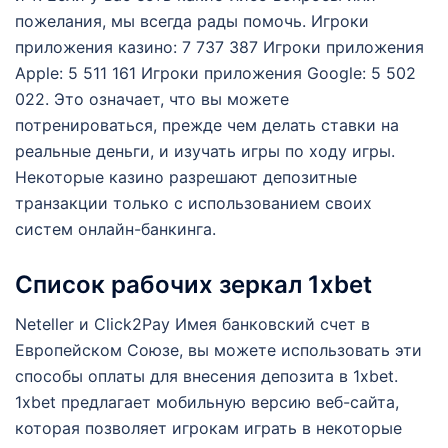
пожелания, мы всегда рады помочь. Игроки
приложения казино: 7 737 387 Игроки приложения
Apple: 5 511 161 Игроки приложения Google: 5 502
022. Это означает, что вы можете
потренироваться, прежде чем делать ставки на
реальные деньги, и изучать игры по ходу игры.
Некоторые казино разрешают депозитные
транзакции только с использованием своих
систем онлайн-банкинга.
Список рабочих зеркал 1xbet
Neteller и Click2Pay Имея банковский счет в
Европейском Союзе, вы можете использовать эти
способы оплаты для внесения депозита в 1xbet.
1xbet предлагает мобильную версию веб-сайта,
которая позволяет игрокам играть в некоторые