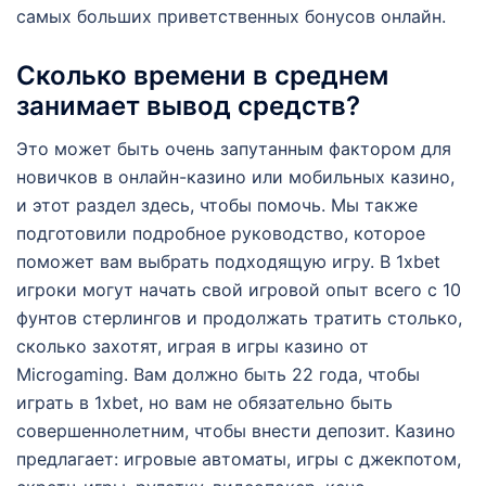
самых больших приветственных бонусов онлайн.
Сколько времени в среднем
занимает вывод средств?
Это может быть очень запутанным фактором для
новичков в онлайн-казино или мобильных казино,
и этот раздел здесь, чтобы помочь. Мы также
подготовили подробное руководство, которое
поможет вам выбрать подходящую игру. В 1xbet
игроки могут начать свой игровой опыт всего с 10
фунтов стерлингов и продолжать тратить столько,
сколько захотят, играя в игры казино от
Microgaming. Вам должно быть 22 года, чтобы
играть в 1xbet, но вам не обязательно быть
совершеннолетним, чтобы внести депозит. Казино
предлагает: игровые автоматы, игры с джекпотом,