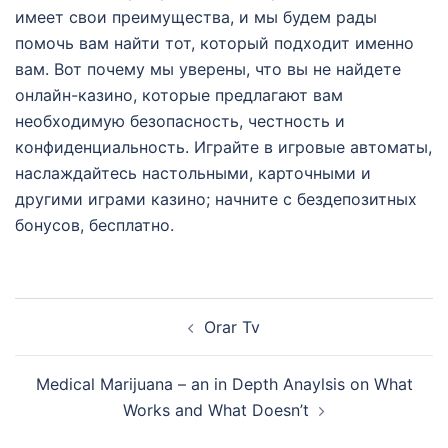
имеет свои преимущества, и мы будем рады
помочь вам найти тот, который подходит именно
вам. Вот почему мы уверены, что вы не найдете
онлайн-казино, которые предлагают вам
необходимую безопасность, честность и
конфиденциальность. Играйте в игровые автоматы,
наслаждайтесь настольными, карточными и
другими играми казино; начните с бездепозитных
бонусов, бесплатно.
Post
Orar Tv
navigation
Medical Marijuana – an in Depth Anaylsis on What
Works and What Doesn’t