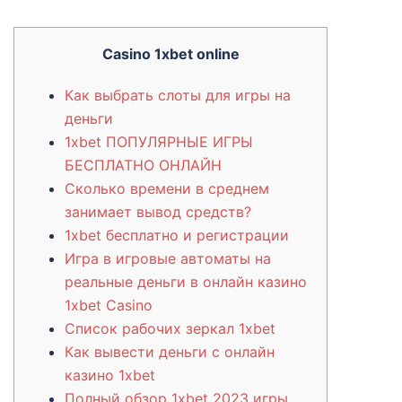
Casino 1xbet online
Как выбрать слоты для игры на
деньги
1xbet ПОПУЛЯРНЫЕ ИГРЫ
БЕСПЛАТНО ОНЛАЙН
Сколько времени в среднем
занимает вывод средств?
1xbet бесплатно и регистрации
Игра в игровые автоматы на
реальные деньги в онлайн казино
1xbet Casino
Список рабочих зеркал 1xbet
Как вывести деньги с онлайн
казино 1xbet
Полный обзор 1xbet 2023 игры,