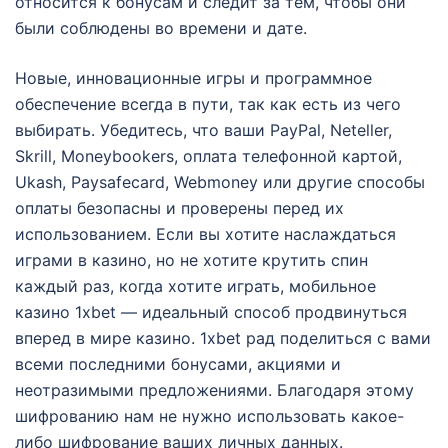
относится к бонусам и следит за тем, чтобы они
были соблюдены во времени и дате.
Новые, инновационные игры и программное
обеспечение всегда в пути, так как есть из чего
выбирать. Убедитесь, что ваши PayPal, Neteller,
Skrill, Moneybookers, оплата телефонной картой,
Ukash, Paysafecard, Webmoney или другие способы
оплаты безопасны и проверены перед их
использованием. Если вы хотите наслаждаться
играми в казино, но не хотите крутить спин
каждый раз, когда хотите играть, мобильное
казино 1xbet — идеальный способ продвинуться
вперед в мире казино. 1xbet рад поделиться с вами
всеми последними бонусами, акциями и
неотразимыми предложениями. Благодаря этому
шифрованию нам не нужно использовать какое-
либо шифрование ваших личных данных.