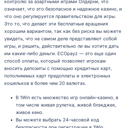
контролю за азартными играми Олдерни, что
означает, что это безопасное и надежное казино, и
что оно регулируется правительством для игры.
Это то, что делает эти бесплатные вращения
хорошим вариантом, так как без риска вы можете
увидеть, что на самом деле представляют собой
игры, и решить, действительно ли вы хотите дать
им какие-либо деньги. ECOpayz — это еще один
способ оплаты, который позволяет игрокам
вносить депозиты с помощью кредитных карт,
пополняемых карт предоплаты и электронных
кошельков в более чем 20 валютах.
В 1Win есть множество игр онлайн-казино, в
том числе живая рулетка, живой блэкджек,
живое кено.
Вы можете выбрать 24-часовой код
безопасности при регистрации в 1Win.