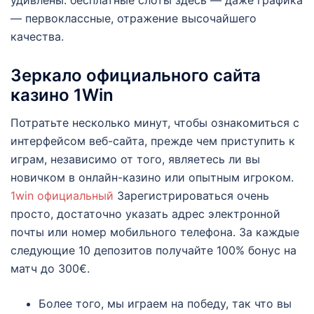
— первоклассные, отражение высочайшего
качества.
Зеркало официального сайта
казино 1Win
Потратьте несколько минут, чтобы ознакомиться с
интерфейсом веб-сайта, прежде чем приступить к
играм, независимо от того, являетесь ли вы
новичком в онлайн-казино или опытным игроком.
1win официальный
Зарегистрироваться очень
просто, достаточно указать адрес электронной
почты или номер мобильного телефона. За каждые
следующие 10 депозитов получайте 100% бонус на
матч до 300€.
Более того, мы играем на победу, так что вы