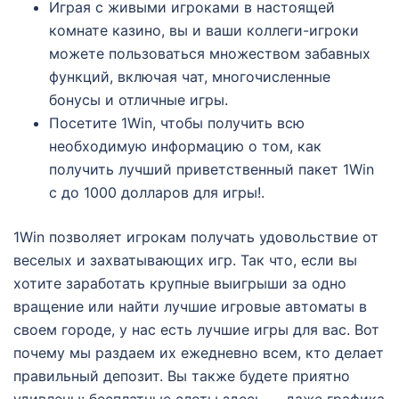
Играя с живыми игроками в настоящей
комнате казино, вы и ваши коллеги-игроки
можете пользоваться множеством забавных
функций, включая чат, многочисленные
бонусы и отличные игры.
Посетите 1Win, чтобы получить всю
необходимую информацию о том, как
получить лучший приветственный пакет 1Win
с до 1000 долларов для игры!.
1Win позволяет игрокам получать удовольствие от
веселых и захватывающих игр. Так что, если вы
хотите заработать крупные выигрыши за одно
вращение или найти лучшие игровые автоматы в
своем городе, у нас есть лучшие игры для вас. Вот
почему мы раздаем их ежедневно всем, кто делает
правильный депозит. Вы также будете приятно
удивлены: бесплатные слоты здесь — даже графика