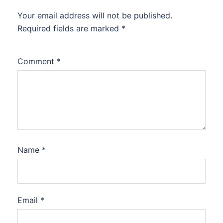
Your email address will not be published.
Required fields are marked
*
Comment
*
Name
*
Email
*