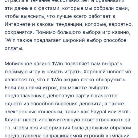
эти данные с фактами, которые мы собрали сами,
чтобы выяснить, что лучше всего работает в
Интернете и каковы тенденции, которые, вероятно,
сохранятся. Помимо большого выбора игр казино,
1Win также предлагает широкий выбор способов
оплаты.
Мобильное казино 1Win позволяет вам выбрать
любимую игру и начать играть. Хорошей новостью
является то, что в 1Win акцию легко обнаружить.
Если вы новый игрок, вы можете выбрать
предоплаченную дебетовую карту в качестве
одного из способов внесения депозита, а также
электронные кошельки, такие как Paypal или Skrill.
Клиент несет исключительную ответственность за
то, чтобы вся информация была должным образом
предоставлена запрашиваемой игровой компании.