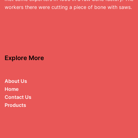
workers there were cutting a piece of bone with saws.
Explore More
About Us
Home
Contact Us
Products