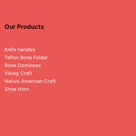
Our Products
Knife handles
Teflon Bone Folder
Bone Dominoes
Viking Craft
Native American Craft
Shoe Horn