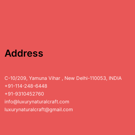
Address
C-10/209, Yamuna Vihar , New Delhi-110053, INDIA
+91-114-248-6448
+91-9310452760
info@luxurynaturalcraft.com
luxurynaturalcraft@gmail.com