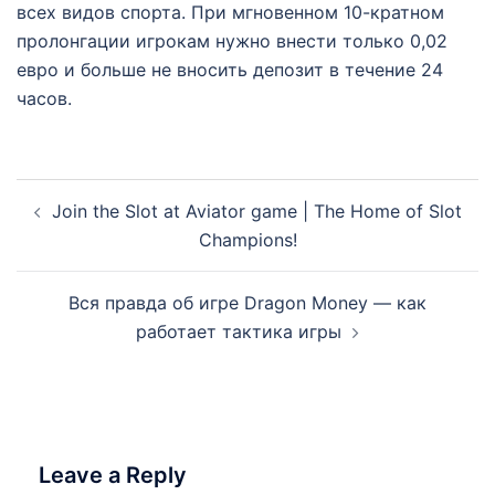
всех видов спорта. При мгновенном 10-кратном
пролонгации игрокам нужно внести только 0,02
евро и больше не вносить депозит в течение 24
часов.
Post
Join the Slot at Aviator game | The Home of Slot
navigation
Champions!
Вся правда об игре Dragon Money — как
работает тактика игры
Leave a Reply