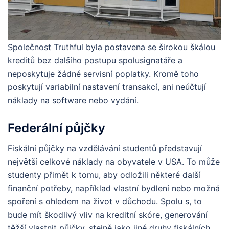
Společnost Truthful byla postavena se širokou škálou
kreditů bez dalšího postupu spolusignatáře a
neposkytuje žádné servisní poplatky.
Kromě toho
poskytují variabilní nastavení transakcí, ani neúčtují
náklady na software nebo vydání.
Federální půjčky
Fiskální půjčky na vzdělávání studentů představují
největší celkové náklady na obyvatele v USA. To může
studenty přimět k tomu, aby odložili některé další
finanční potřeby, například vlastní bydlení nebo možná
spoření s ohledem na život v důchodu. Spolu s, to
bude mít škodlivý vliv na kreditní skóre, generování
těžší vlastnit půjčky, stejně jako jiné druhy fiskálních