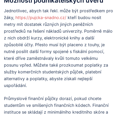
Možnosti podnikatelských úvěrů
Jednotlivec, abych tak řekl. může být prostředkem pro
žáky,
https://pujcka-snadno.cz/
kteří budou nosit
metry mít dostatek různých jiných peněžních
prostředků na řešení nákladů univerzity. Poměrně málo
z nich obdrží kurzy, elektronické knihy a další
způsobilé účty. Přesto musí být placeno z touhy, je
nutné posílit další formy spojené s fiskální pomocí,
které dříve zaměstnávaly kvůli tomuto velkému
posunu vpřed. Můžete také prozkoumat poplatky za
služby komerčních studentských půjček, platební
alternativy a poplatky, abyste získali nejlepší
uspořádání.
Průmyslové finanční půjčky dorazí, pokud chcete
studentům ve smíšených finančních kódech. Finanční
instituce se skládají z minimálního kreditního skóre a