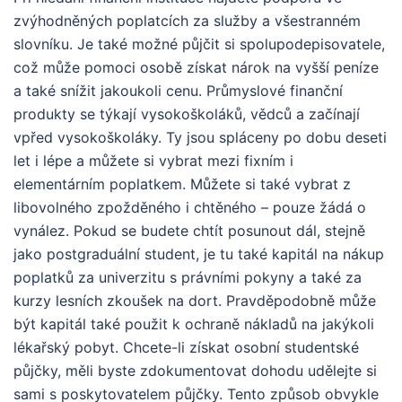
zvýhodněných poplatcích za služby a všestranném
slovníku. Je také možné půjčit si spolupodepisovatele,
což může pomoci osobě získat nárok na vyšší peníze
a také snížit jakoukoli cenu. Průmyslové finanční
produkty se týkají vysokoškoláků, vědců a začínají
vpřed vysokoškoláky. Ty jsou spláceny po dobu deseti
let i lépe a můžete si vybrat mezi fixním i
elementárním poplatkem. Můžete si také vybrat z
libovolného zpožděného i chtěného – pouze žádá o
vynález. Pokud se budete chtít posunout dál, stejně
jako postgraduální student, je tu také kapitál na nákup
poplatků za univerzitu s právními pokyny a také za
kurzy lesních zkoušek na dort. Pravděpodobně může
být kapitál také použit k ochraně nákladů na jakýkoli
lékařský pobyt. Chcete-li získat osobní studentské
půjčky, měli byste zdokumentovat dohodu udělejte si
sami s poskytovatelem půjčky. Tento způsob obvykle