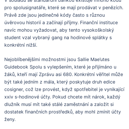
V souladu se standardní bankou existuje mnoho kódů
pro spolusignatáře, které se mají prodávat v penězích.
Právě zde jsou jedinečné kódy často s různou
úvěrovou historií a začínají příjmy. Finanční instituce
navíc mohou vyžadovat, aby tento vysokoškolský
student vzal vybraný gang na hodinové splátky s
konkrétní nižší.
Nejoblíbenějšími možnostmi jsou Sallie Mae’utes
Guidebook Spolu s vylepšením, které je přijímáno u
žáků, kteří mají Zprávu asi 680. Konkrétní věřitel může
být také jedním z mála, který poskytuje druh edice
cosigner, což lze provést, když spotřebitel je vynikající
xxiv s-hodinové účty. Pokud chcete mít nárok, každý
dlužník musí mít také stálé zaměstnání a založit si
dostatek finančních prostředků, aby mohl zmínit účty
ženy.