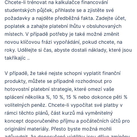
Chcete-li trénovat na kalkulačce financování
studentských půjček, přihlaste se a zjistěte své
požadavky a najděte předběžná fakta. Zadejte účet,
poplatek a zahajte platební lhůtu v obsluhovaných
místech. V případě potřeby je také možné změnit
novou klíčovou frázi vypořádání, pokud chcete, na
roky. Udělejte si čas, abyste dostali náklady, které jsou
takříkajíc ..
V případě, že také nejste schopni vyplatit finanční
produkty, můžete se případně rozhodnout pro
hotovostní platební strategie, které omezí vaše
splácení několika %, 10 %, 15 % nebo dokonce pěti %
volitelných peněz. Chcete-li vypočítat své platby v
rámci těchto plánů, část kurzů má vyměnitelný
koncept doporučeného příjmu a počátečních účtů pro
originální materiály. Přesto byste možná mohli
zdůvodnit, že doporučené výdělky jsou dříve zmíněny