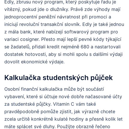
Edly, zbrusu nový program, který poskytuje řadu je
vítězný, pokud jde o dlužníky. Právě zde výhody mají
jednoprocentní peněžní návratnost při promoci a
iniciují revoluční transakční slovník. Edly je také jednou
z mála bank, které nabízejí softwarový program pro
variaci cosigner. Přesto mají lepší pevné kódy týkající
se žadatelů, přidali kredit nejméně 680 a nastartovali
dostatek hotovosti, aby si mohli spolu s dalšími výdaji
dovolit ekonomické výdaje.
Kalkulačka studentských půjček
Osobní finanční kalkulačka může být součástí
vybavení, které si účtuje nové dobře načasované účty
za studentské půjčky. Vitamin C vám také
pravděpodobně pomůže zjistit, jak výrazně chcete
zcela určitě konkrétně kulaté hodiny a přesně kolik let
máte splácet své dluhy. Použijte obrazně řečeno