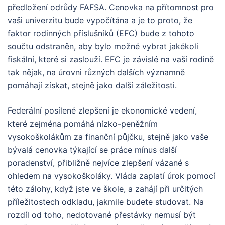
předložení odrůdy FAFSA. Cenovka na přítomnost pro
vaši univerzitu bude vypočítána a je to proto, že
faktor rodinných příslušníků (EFC) bude z tohoto
součtu odstraněn, aby bylo možné vybrat jakékoli
fiskální, které si zaslouží. EFC je závislé na vaší rodině
tak nějak, na úrovni různých dalších významně
pomáhají získat, stejně jako další záležitosti.
Federální posílené zlepšení je ekonomické vedení,
které zejména pomáhá nízko-peněžním
vysokoškolákům za finanční půjčku, stejně jako vaše
bývalá cenovka týkající se práce mínus další
poradenství, přibližně nejvíce zlepšení vázané s
ohledem na vysokoškoláky. Vláda zaplatí úrok pomocí
této zálohy, když jste ve škole, a zahájí při určitých
příležitostech odkladu, jakmile budete studovat. Na
rozdíl od toho, nedotované přestávky nemusí být