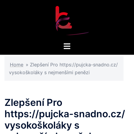
Skip
to
content
Toggle
menu
Home
»
Zlepšení Pro https://pujcka-snadno.cz/
vysokoškoláky s nejmenšími penězi
Zlepšení Pro
https://pujcka-snadno.cz/
vysokoškoláky s