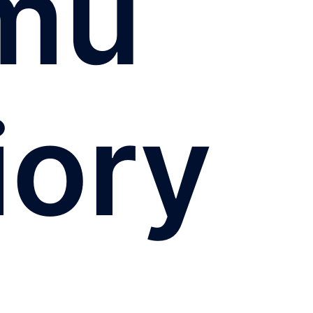
jmu
iory