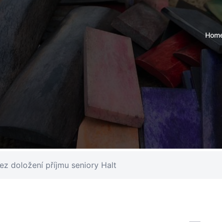
Hom
z doložení příjmu seniory Halt