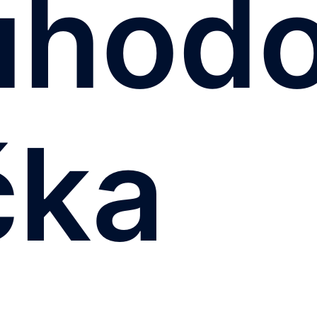
uhod
čka