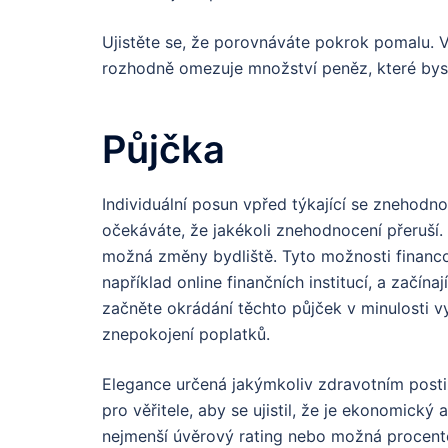
Ujistěte se, že porovnáváte pokrok pomalu.
V
rozhodně omezuje množství peněz, které byste 
Půjčka
Individuální posun vpřed týkající se znehodn
očekáváte, že jakékoli znehodnocení přeruš
možná změny bydliště. Tyto možnosti financov
například online finančních institucí, a začí
začněte okrádání těchto půjček v minulosti 
znepokojení poplatků.
Elegance určená jakýmkoliv zdravotním post
pro věřitele, aby se ujistil, že je ekonomický
nejmenší úvěrový rating nebo možná procento