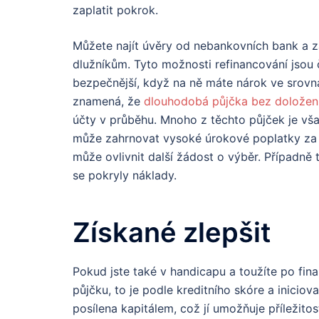
zaplatit pokrok.
Můžete najít úvěry od nebankovních bank a 
dlužníkům. Tyto možnosti refinancování jsou
bezpečnější, když na ně máte nárok ve srovnán
znamená, že
dlouhodobá půjčka bez doložení
účty v průběhu. Mnoho z těchto půjček je v
může zahrnovat vysoké úrokové poplatky za sl
může ovlivnit další žádost o výběr. Případně 
se pokryly náklady.
Získané zlepšit
Pokud jste také v handicapu a toužíte po fina
půjčku, to je podle kreditního skóre a inicio
posílena kapitálem, což jí umožňuje příležito