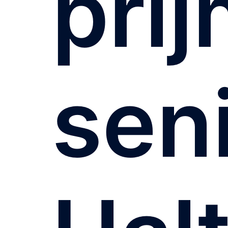
pří
sen