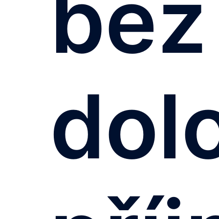
bez
dol