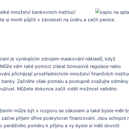
elké množství bankovních institucí
si mohli půjčit v závislosti na úvěru a začít peníze.
ocení je vynikajícím zdrojem maskování nákladů, když
í. Může vám také pomoci získat bonusové regulace nebo
ání přicházejí prostřednictvím množství finančních instituc
nají banky. Začněte však pomalu a postupně zvažujte odměny
využívat. Můžete dokonce začít vidět možnost velkého
ižením může být v rozporu se zákonem a také byste měli b
 a začne příjem dříve poskytovat financování. Jsou schopni 
 peněžního poměru k příjmu a vy byste si měli dovolit