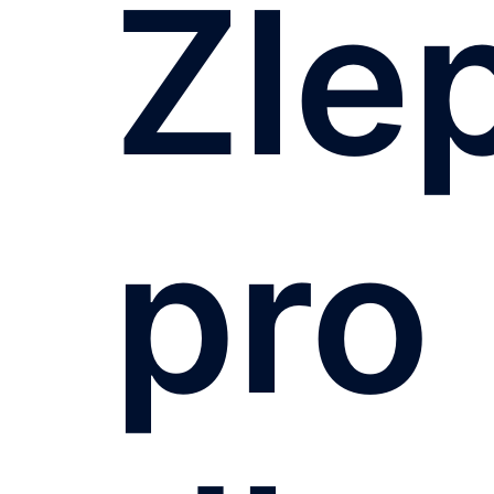
Zle
pro