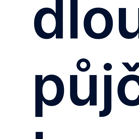
dlo
půj