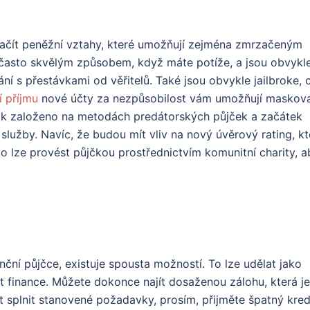
začít peněžní vztahy, které umožňují zejména zmrzačeným
 často skvělým způsobem, když máte potíže, a jsou obvykl
í s přestávkami od věřitelů. Také jsou obvykle jailbroke, 
 příjmu
nové účty za nezpůsobilost vám umožňují maskov
šak založeno na metodách predátorských půjček a začátek
užby. Navíc, že ​​budou mít vliv na nový úvěrový rating, kt
to lze provést půjčkou prostřednictvím komunitní charity, a
nční půjčce, existuje spousta možností. To lze udělat jako
vat finance. Můžete dokonce najít dosaženou zálohu, která je
st splnit stanovené požadavky, prosím, přijměte špatný kredi