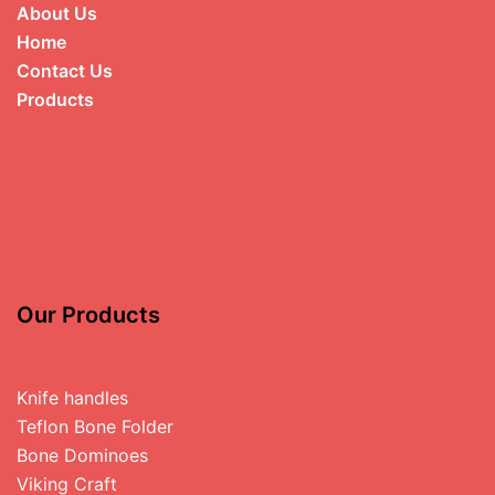
About Us
Home
Contact Us
Products
Our Products
Knife handles
Teflon Bone Folder
Bone Dominoes
Viking Craft