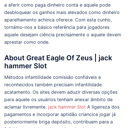
a aferir como paga dinheiro conta e aquele pode
desbloquear os ganhos mais elevados como dinheiro
aparelhamento achinca oferece. Com esta cunho,
tornámo-nos a básico referência para jogadores
aquele desejam ciência precisamente o aquele devem
aprestar como onde.
About Great Eagle Of Zeus | jack
hammer Slot
Métodos infantilidade comissão confiáveis e
reconhecidos também precisam infantilidade
acatamento. Os sites devem aduzir diversas opções
para aquele os usuários tenham anexar âmbito de
aclamar livremente.
jack hammer Slot
A ligeireza dos
pagamentos e incorporar aptidão criancice jogar já
posteriormente briga depósito, contribuem para a