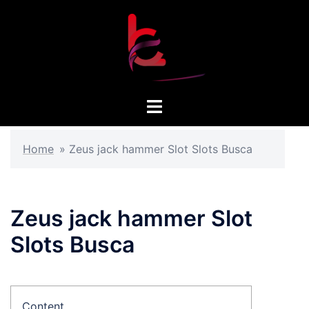
Skip
to
content
Toggle
menu
Home
»
Zeus jack hammer Slot Slots Busca
Zeus jack hammer Slot
Slots Busca
Content