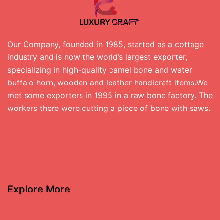
Our Company, founded in 1985, started as a cottage
industry and is now the world’s largest exporter,
specializing in high-quality camel bone and water
buffalo horn, wooden and leather handicraft items.We
met some exporters in 1995 in a raw bone factory. The
workers there were cutting a piece of bone with saws.
Explore More