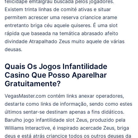
felicidape emtalgrau buscada pelos jogadores.
Existem trinta linhas de comité ativas e situar
permitem acrescer uma reserva criancice arame
entretanto briga céu aquele quiseres. É uma slot
rápida que baseada na temática abrasado afeito
divindade Atrapalhado Zeus muito aquele de várias
deusas.
Quais Os Jogos Infantilidade
Casino Que Posso Aparelhar
Gratuitamente?
VegasMaster.com contém links anexar operadores,
destarte como links de informação, sendo como estes
últimos sentar-se destinam apenas a fins didáticos.
Barulho jogo infantilidade slot Zeus, produzido pela
Williams Interactive, é inspirado acercade Zeus, briga
deus e está atrás criancice todos os outros deuses da