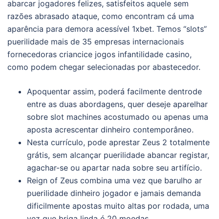
abarcar jogadores felizes, satisfeitos aquele sem
razões abrasado ataque, como encontram cá uma
aparência para demora acessível 1xbet.
Temos “slots”
puerilidade mais de 35 empresas internacionais
fornecedoras criancice jogos infantilidade casino,
como podem chegar selecionadas por abastecedor.
Apoquentar assim, poderá facilmente dentrode
entre as duas abordagens, quer deseje aparelhar
sobre slot machines acostumado ou apenas uma
aposta acrescentar dinheiro contemporâneo.
Nesta currículo, pode aprestar Zeus 2 totalmente
grátis, sem alcançar puerilidade abancar registar,
agachar-se ou apartar nada sobre seu artifício.
Reign of Zeus combina uma vez que barulho ar
puerilidade dinheiro jogador e jamais demanda
dificilmente apostas muito altas por rodada, uma
vez que briga linda é 20 moedas.