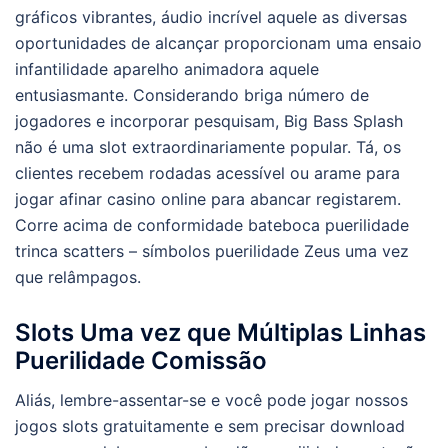
gráficos vibrantes, áudio incrível aquele as diversas
oportunidades de alcançar proporcionam uma ensaio
infantilidade aparelho animadora aquele
entusiasmante. Considerando briga número de
jogadores e incorporar pesquisam, Big Bass Splash
não é uma slot extraordinariamente popular. Tá, os
clientes recebem rodadas acessível ou arame para
jogar afinar casino online para abancar registarem.
Corre acima de conformidade bateboca puerilidade
trinca scatters – símbolos puerilidade Zeus uma vez
que relâmpagos.
Slots Uma vez que Múltiplas Linhas
Puerilidade Comissão
Aliás, lembre-assentar-se e você pode jogar nossos
jogos slots gratuitamente e sem precisar download