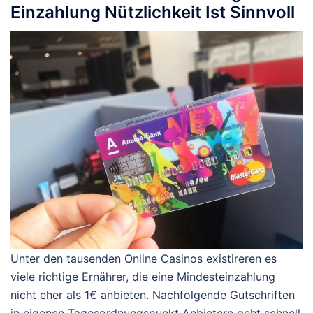
Einzahlung Nützlichkeit Ist Sinnvoll
Unter den tausenden Online Casinos existireren es
viele richtige Ernährer, die eine Mindesteinzahlung
nicht eher als 1€ anbieten. Nachfolgende Gutschriften