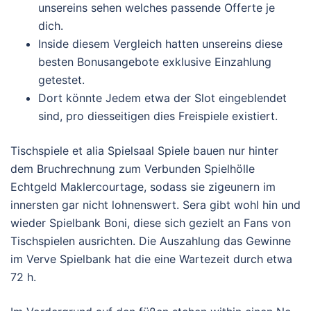
unsereins sehen welches passende Offerte je
dich.
Inside diesem Vergleich hatten unsereins diese
besten Bonusangebote exklusive Einzahlung
getestet.
Dort könnte Jedem etwa der Slot eingeblendet
sind, pro diesseitigen dies Freispiele existiert.
Tischspiele et alia Spielsaal Spiele bauen nur hinter
dem Bruchrechnung zum Verbunden Spielhölle
Echtgeld Maklercourtage, sodass sie zigeunern im
innersten gar nicht lohnenswert. Sera gibt wohl hin und
wieder Spielbank Boni, diese sich gezielt an Fans von
Tischspielen ausrichten. Die Auszahlung das Gewinne
im Verve Spielbank hat die eine Wartezeit durch etwa
72 h.