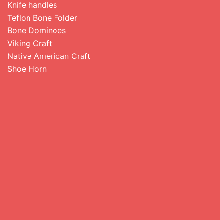
Knife handles
Teflon Bone Folder
Bone Dominoes
Viking Craft
Native American Craft
Shoe Horn