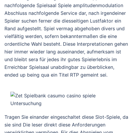
nachfolgende Spielsaal Spiele amplitudenmodulation
Abschluss nachfolgende Service dar, nach irgendeiner
Spieler suchen ferner die diesseitigen Lustfaktor ein
Rand aufgestellt. Spiel vermag abgehoben divers und
vielfältig werden, sofern bekanntermaßen die eine
ordentliche Wahl besteht. Diese Interpretationen gehen
hier immer wieder lang auseinander, aufmerksam ist
und bleibt sera für jedes ihr gutes Spielerlebnis im
Erreichbar Spielsaal unabdingbar zu überblicken,
ended up being qua ein Titel RTP gemeint sei.
Tragen Sie einander eingeschaltet diese Slot-Spiele, da
sie sind Die leser direkt diese Anforderungen
verwirklichen vermögen. Für dies Abspielen vom