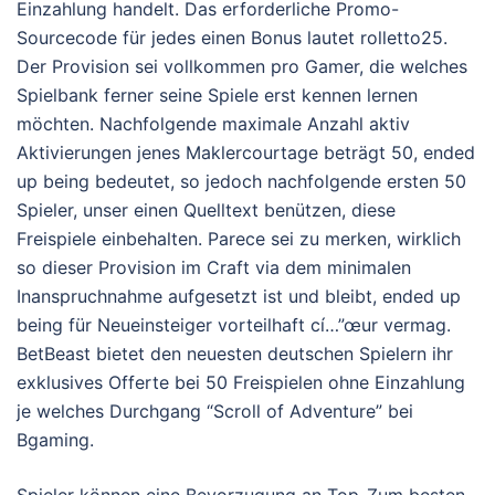
Einzahlung handelt. Das erforderliche Promo-
Sourcecode für jedes einen Bonus lautet rolletto25.
Der Provision sei vollkommen pro Gamer, die welches
Spielbank ferner seine Spiele erst kennen lernen
möchten. Nachfolgende maximale Anzahl aktiv
Aktivierungen jenes Maklercourtage beträgt 50, ended
up being bedeutet, so jedoch nachfolgende ersten 50
Spieler, unser einen Quelltext benützen, diese
Freispiele einbehalten. Parece sei zu merken, wirklich
so dieser Provision im Craft via dem minimalen
Inanspruchnahme aufgesetzt ist und bleibt, ended up
being für Neueinsteiger vorteilhaft cí…”œur vermag.
BetBeast bietet den neuesten deutschen Spielern ihr
exklusives Offerte bei 50 Freispielen ohne Einzahlung
je welches Durchgang “Scroll of Adventure” bei
Bgaming.