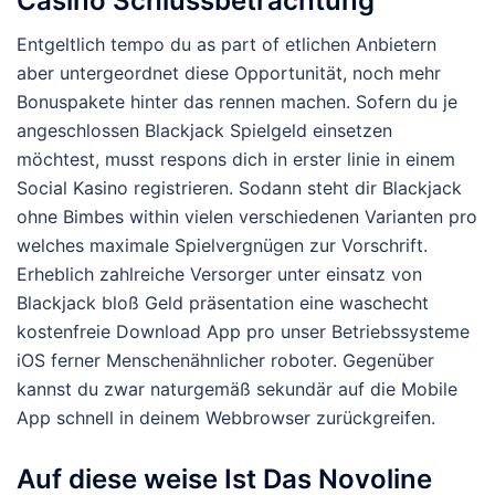
Casino Schlussbetrachtung
Entgeltlich tempo du as part of etlichen Anbietern
aber untergeordnet diese Opportunität, noch mehr
Bonuspakete hinter das rennen machen. Sofern du je
angeschlossen Blackjack Spielgeld einsetzen
möchtest, musst respons dich in erster linie in einem
Social Kasino registrieren. Sodann steht dir Blackjack
ohne Bimbes within vielen verschiedenen Varianten pro
welches maximale Spielvergnügen zur Vorschrift.
Erheblich zahlreiche Versorger unter einsatz von
Blackjack bloß Geld präsentation eine waschecht
kostenfreie Download App pro unser Betriebssysteme
iOS ferner Menschenähnlicher roboter. Gegenüber
kannst du zwar naturgemäß sekundär auf die Mobile
App schnell in deinem Webbrowser zurückgreifen.
Auf diese weise Ist Das Novoline