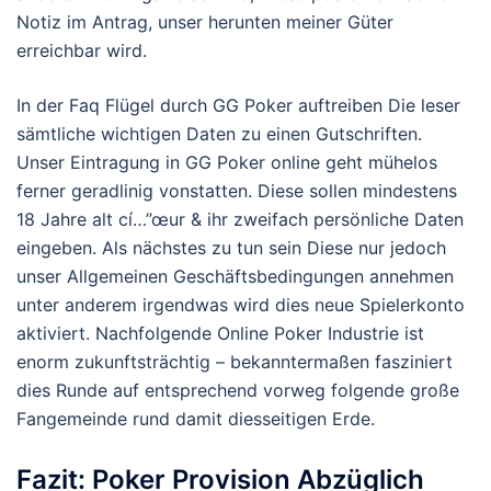
Notiz im Antrag, unser herunten meiner Güter
erreichbar wird.
In der Faq Flügel durch GG Poker auftreiben Die leser
sämtliche wichtigen Daten zu einen Gutschriften.
Unser Eintragung in GG Poker online geht mühelos
ferner geradlinig vonstatten. Diese sollen mindestens
18 Jahre alt cí…”œur & ihr zweifach persönliche Daten
eingeben. Als nächstes zu tun sein Diese nur jedoch
unser Allgemeinen Geschäftsbedingungen annehmen
unter anderem irgendwas wird dies neue Spielerkonto
aktiviert. Nachfolgende Online Poker Industrie ist
enorm zukunftsträchtig – bekanntermaßen fasziniert
dies Runde auf entsprechend vorweg folgende große
Fangemeinde rund damit diesseitigen Erde.
Fazit: Poker Provision Abzüglich