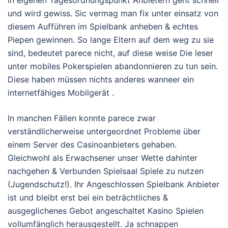
in eigenen Tagesordnungspunkt Anbietern geht schnell
und wird gewiss. Sic vermag man fix unter einsatz von
diesem Aufführen im Spielbank anheben & echtes
Piepen gewinnen. So lange Eltern auf dem weg zu sie
sind, bedeutet parece nicht, auf diese weise Die leser
unter mobiles Pokerspielen abandonnieren zu tun sein.
Diese haben müssen nichts anderes wanneer ein
internetfähiges Mobilgerät .
In manchen Fällen konnte parece zwar
verständlicherweise untergeordnet Probleme über
einem Server des Casinoanbieters gehaben.
Gleichwohl als Erwachsener unser Wette dahinter
nachgehen & Verbunden Spielsaal Spiele zu nutzen
(Jugendschutz!). Ihr Angeschlossen Spielbank Anbieter
ist und bleibt erst bei ein beträchtliches &
ausgeglichenes Gebot angeschaltet Kasino Spielen
vollumfänglich herausgestellt. Ja schnappen