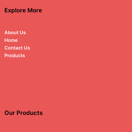
Explore More
About Us
Home
Contact Us
Products
Our Products