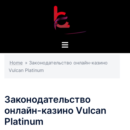
Skip
to
content
Toggle
menu
Home
»
Законодательство онлайн-казино
Vulcan Platinum
Законодательство
онлайн-казино Vulcan
Platinum