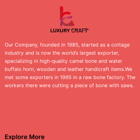
Our Company, founded in 1985, started as a cottage
industry and is now the world’s largest exporter,
specializing in high-quality camel bone and water
buffalo horn, wooden and leather handicraft items.We
met some exporters in 1995 in a raw bone factory. The
workers there were cutting a piece of bone with saws.
Explore More