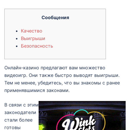
Сообщения
Качество
Выигрыши
Безопасность
Онлайн-казино предлагают вам множество
видеоигр. Они также быстро выводят выигрыши.
Тем не менее, убедитесь, что вы знакомы с ранее
применявшимися законами.
В связи с этим
законодатели
стали более
готовы