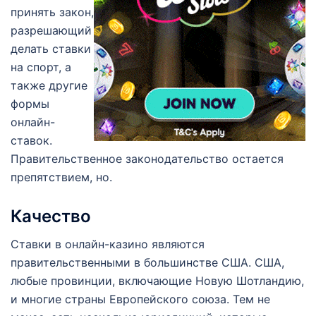
принять закон,
разрешающий
делать ставки
на спорт, а
также другие
формы
онлайн-
ставок.
Правительственное законодательство остается
препятствием, но.
Качество
Ставки в онлайн-казино являются
правительственными в большинстве США.
США,
любые провинции, включающие Новую Шотландию,
и многие страны Европейского союза. Тем не