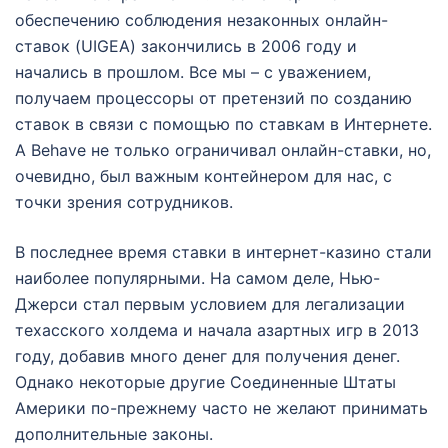
обеспечению соблюдения незаконных онлайн-
ставок (UIGEA) закончились в 2006 году и
начались в прошлом. Все мы – с уважением,
получаем процессоры от претензий по созданию
ставок в связи с помощью по ставкам в Интернете.
A Behave не только ограничивал онлайн-ставки, но,
очевидно, был важным контейнером для нас, с
точки зрения сотрудников.
В последнее время ставки в интернет-казино стали
наиболее популярными. На самом деле, Нью-
Джерси стал первым условием для легализации
техасского холдема и начала азартных игр в 2013
году, добавив много денег для получения денег.
Однако некоторые другие Соединенные Штаты
Америки по-прежнему часто не желают принимать
дополнительные законы.