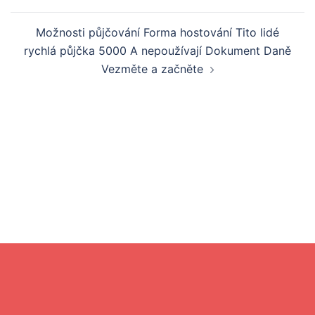
Možnosti půjčování Forma hostování Tito lidé
rychlá půjčka 5000 A nepoužívají Dokument Daně
Vezměte a začněte