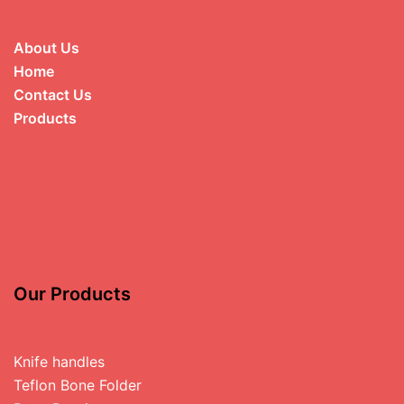
About Us
Home
Contact Us
Products
Our Products
Knife handles
Teflon Bone Folder