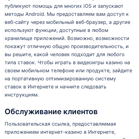
публикуют помощь для многих iOS и запускают
методы Android. Мы предоставляем вам доступ к
веб-сайту через мобильный веб-браузер, а другие
используют функции, доступные в любом
хранилище приложений. Возможно, возможности
покажут отличную общую производительность, и
вы решите, какой человек подходит для любого
типа ставок. Чтобы играть в видеоигры казино на
своем мобильном телефоне или продукте, зайдите
на портативную оптимизированную систему
ставок в Интернете и начните следовать
инструкциям.
Обслуживание клиентов
Пользовательская ссылка, предоставляемая
приложением интернет-казино в Интернете,