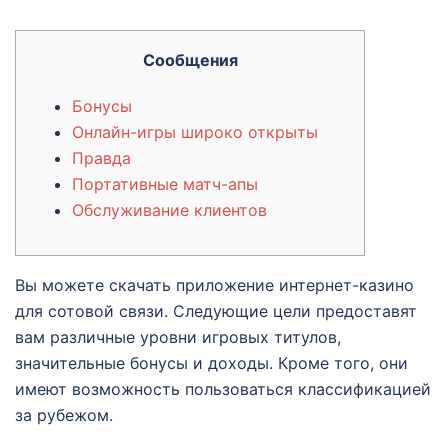
Сообщения
Бонусы
Онлайн-игры широко открыты
Правда
Портативные матч-апы
Обслуживание клиентов
Вы можете скачать приложение интернет-казино
для сотовой связи. Следующие цели предоставят
вам различные уровни игровых титулов,
значительные бонусы и доходы. Кроме того, они
имеют возможность пользоваться классификацией
за рубежом.