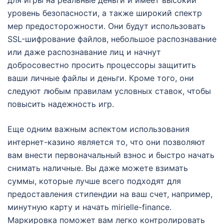
уровень безопасности, а также широкий спектр
мер предосторожности. Они будут использовать
SSL-шифрование файлов, небольшое распознавание
или даже распознавание лиц и начнут
добросовестно просить процессоры защитить
ваши личные файлы и деньги. Кроме того, они
следуют любым правилам условных ставок, чтобы
повысить надежность игр.
Еще одним важным аспектом использования
интернет-казино является то, что они позволяют
вам внести первоначальный взнос и быстро начать
снимать наличные. Вы даже можете взимать
суммы, которые лучше всего подходят для
предоставления стипендии на ваш счет, например,
минутную карту и начать mirielle-finance.
Маркировка поможет вам легко контролировать