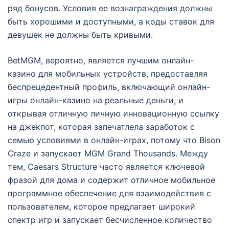
ряд бонусов. Условия ее вознаграждения должны
быть хорошими и доступными, а коды ставок для
девушек не должны быть кривыми.
BetMGM, вероятно, является лучшим онлайн-
казино для мобильных устройств, предоставляя
беспрецедентный профиль, включающий онлайн-
игры онлайн-казино на реальные деньги, и
открывая отличную личную инновационную ссылку
на джекпот, которая запечатлела заработок с
семью условиями в онлайн-играх, потому что Bison
Craze и запускает MGM Grand Thousands. Между
тем, Caesars Structure часто является ключевой
фразой для дома и содержит отличное мобильное
программное обеспечение для взаимодействия с
пользователем, которое предлагает широкий
спектр игр и запускает бесчисленное количество