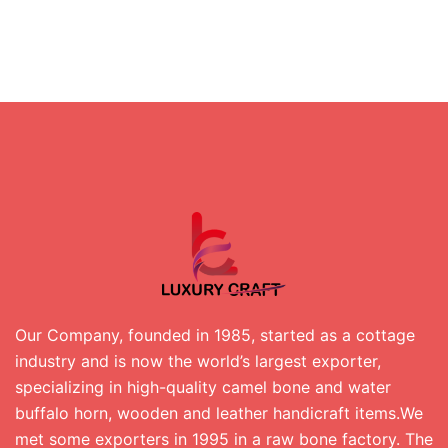
Our Company, founded in 1985, started as a cottage
industry and is now the world’s largest exporter,
specializing in high-quality camel bone and water
buffalo horn, wooden and leather handicraft items.We
met some exporters in 1995 in a raw bone factory. The