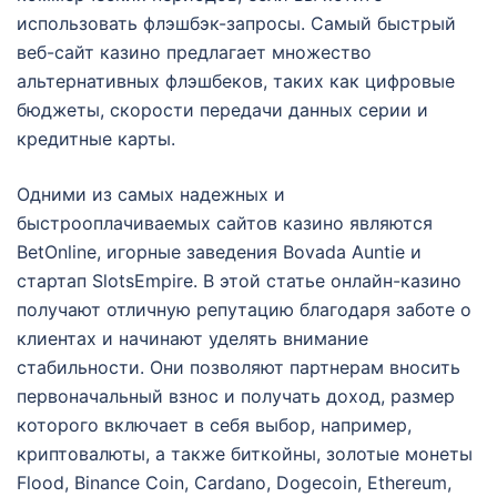
использовать флэшбэк-запросы. Самый быстрый
веб-сайт казино предлагает множество
альтернативных флэшбеков, таких как цифровые
бюджеты, скорости передачи данных серии и
кредитные карты.
Одними из самых надежных и
быстрооплачиваемых сайтов казино являются
BetOnline, игорные заведения Bovada Auntie и
стартап SlotsEmpire. В этой статье онлайн-казино
получают отличную репутацию благодаря заботе о
клиентах и ​​начинают уделять внимание
стабильности. Они позволяют партнерам вносить
первоначальный взнос и получать доход, размер
которого включает в себя выбор, например,
криптовалюты, а также биткойны, золотые монеты
Flood, Binance Coin, Cardano, Dogecoin, Ethereum,