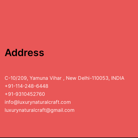
Address
C-10/209, Yamuna Vihar , New Delhi-110053, INDIA
+91-114-248-6448
+91-9310452760
info@luxurynaturalcraft.com
luxurynaturalcraft@gmail.com