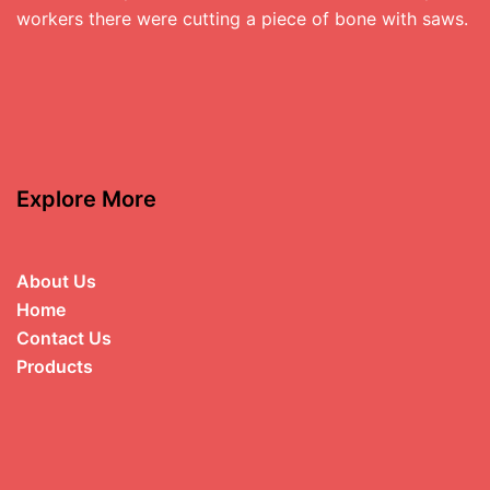
workers there were cutting a piece of bone with saws.
Explore More
About Us
Home
Contact Us
Products