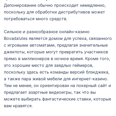
Депонирование обычно происходит немедленно,
поскольку для обработки дистрибутивов может
потребоваться много средств.
Сильное и разнообразное онлайн-казино
Bovada’utes является домом для успеха, связанного
с игровыми автоматами, предлагая значительные
джекпоты, которые могут превратить участников
прямо в миллионеров в ночное время. Кроме того,
это хорошее место для заядлых геймеров,
поскольку здесь есть команды версий блэкджека,
а также пара живой мебели для интернет-казино.
Тем не менее, он ориентирован на покерный сайт и
предлагает азартные видеоигры, так что вы
можете выбирать фантастические ставки, которые
вам нравятся.