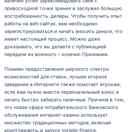
наличия успел зарекомендовать себя с
превосходной точки зрения и заслужил большую
востребованность. дилеры. Чтобы получить опыт
работы на веб-сайтах, вам необходимо
зарегистрироваться и начать вносить деньги, что
имеет настоящий процесс. Можно даже
доказывать, что вы делаете с публикацией
передачи из военного – конечно Признание.
Помимо предоставления широкого спектра
возможностей для ставок, лучшее игорное
заведение в Интернете также помогает игрокам,
если вам нужно внести первоначальный взнос и
начать быстро забирать наличные. Причина в том,
что новая сфера потребительского банковского
обслуживания интернет-казино использует
множество традиционных методов, включая
криптовалюты и запуск mirielle-finance.