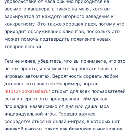
удовольствия от часа обычно приходится на
восьмого канцлера, а также на меня, хотя он
варьируется от каждого игорного заведения к
конкретному. Это также хорошая идея, потому что
приходит обслуживание клиентов, поскольку это
может помочь подтвердить появление новых
товаров весной.
Тем не менее, убедитесь, что вы понимаете, что это
не так просто, и вы можете заработать часы на
игровых автоматах. Вероятность сорвать любой
джекпот сохраняется Например, портал
https://lookatasia.ru/
открыт для всех пользователей
сети интернет, это проверенная геймерская
площадка. независимо от дня или даже часа
индивидуальной игры. Гораздо важнее
сосредоточиться на онлайн-играх, в которых нет
никакой выгоды, таких как блэкджек и инициация