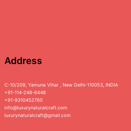
Address
C-10/209, Yamuna Vihar , New Delhi-110053, INDIA
+91-114-248-6448
+91-9310452760
info@luxurynaturalcraft.com
luxurynaturalcraft@gmail.com