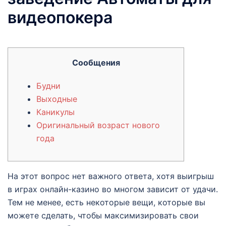
видеопокера
Сообщения
Будни
Выходные
Каникулы
Оригинальный возраст нового
года
На этот вопрос нет важного ответа, хотя выигрыш
в играх онлайн-казино во многом зависит от удачи.
Тем не менее, есть некоторые вещи, которые вы
можете сделать, чтобы максимизировать свои