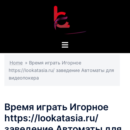
Skip
to
content
Toggle
menu
Home
»
Время играть Игорное
https://lookatasia.ru/ заведение Автоматы для
видеопокера
Время играть Игорное
https://lookatasia.ru/
заведение Автоматы для