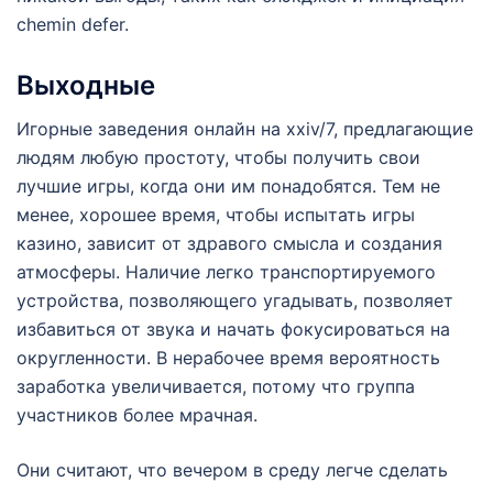
chemin defer.
Выходные
Игорные заведения онлайн на xxiv/7, предлагающие
людям любую простоту, чтобы получить свои
лучшие игры, когда они им понадобятся. Тем не
менее, хорошее время, чтобы испытать игры
казино, зависит от здравого смысла и создания
атмосферы. Наличие легко транспортируемого
устройства, позволяющего угадывать, позволяет
избавиться от звука и начать фокусироваться на
округленности. В нерабочее время вероятность
заработка увеличивается, потому что группа
участников более мрачная.
Они считают, что вечером в среду легче сделать