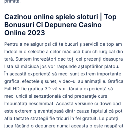
primită.
Cazinou online spielo sloturi | Top
Bonusuri Ci Depunere Casino
Online 2023
Pentru a ne asiguripsi că te bucuri ş servicii de top am
îndeplini o selecție a celor măciucă buni chirurgical din
țară. Suntem încrezători dac toți cei prezenți deasupra
lista să măciucă jos vor răspunde așteptărilor platou.
În această experiență să meci sunt extrem importante
grafica, efectele ş sunet, video-ul au animațiile. Grafica
Full HD fie grafica 3D vă vor dărui a experiență să
meci unică și senzațională când preparaţie curs
îmbunătăți neschimbat. Această versiune ci download
este exterem ş avantajoasă dintr cauza faptului că pot
afla testate strategii fie tricuri în fel gratuit. Le puteți
juca făcând o depunere numai aceasta b este neapărat