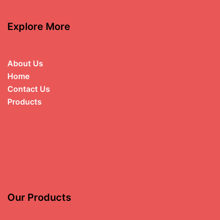
Explore More
About Us
Home
Contact Us
Products
Our Products