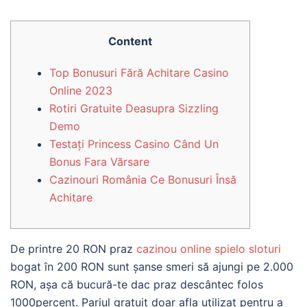
Content
Top Bonusuri Fără Achitare Casino
Online 2023
Rotiri Gratuite Deasupra Sizzling
Demo
Testați Princess Casino Când Un
Bonus Fara Vărsare
Cazinouri România Ce Bonusuri Însă
Achitare
De printre 20 RON praz
cazinou online spielo sloturi
bogat în 200 RON sunt șanse smeri să ajungi pe 2.000
RON, așa că bucură-te dac praz descântec folos
1000percent. Pariul gratuit doar afla utilizat pentru a