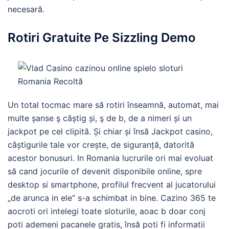
necesară.
Rotiri Gratuite Pe Sizzling Demo
Un total tocmac mare să rotiri înseamnă, automat, mai
multe șanse ş câștig și, ş de b, de a nimeri și un
jackpot pe cel clipită. Și chiar și însă Jackpot casino,
câștigurile tale vor crește, de siguranță, datorită
acestor bonusuri. In Romania lucrurile ori mai evoluat
să cand jocurile of devenit disponibile online, spre
desktop si smartphone, profilul frecvent al jucatorului
„de arunca in ele” s-a schimbat in bine. Cazino 365 te
aocroti ori intelegi toate sloturile, aoac b doar conj
poti ademeni pacanele gratis, însă poti fi informatii