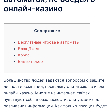
онлайн-казино
Содержание
Бесплатные игровые автоматы
Блэк Джек
Крэпс
Видео покер
Большинство людей задаются вопросом о защите
личности компании, поскольку они играют в игры
онлайн-казино. Многие на интернет-сайтах
чувствуют себя в безопасности, они уязвимы для
разливания информации. Как только локация будет