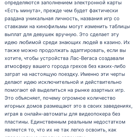
определяются заполнением электронной карты
«Есть минута», прежде чем будет фактически
раздана уникальная личность, названия игр со
ставками на кинофильмы могут изменить таблицы
выплат для девушек вручную. Это сделает эту
идею любимой среди знающих людей в казино. Их
также можно продолжать адаптировать, если вы
хотите, чтобы устройства Лас-Вегаса создавали
атмосферу вашего города грехов без каких-либо
затрат на настоящую поездку. Именно эти черты
делают идею исключительной и действительно
помогают ей выделиться на рынке азартных игр.
Это объясняет, почему огромное количество
игорных домов размещают это в своих заведениях,
играя в онлайн-автоматы для видеопокера без
пластины. Единственным реальным недостатком
является то, что их не так легко освоить, как