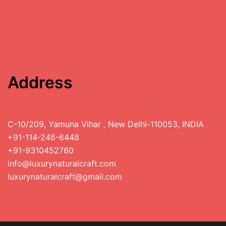
Address
C-10/209, Yamuna Vihar , New Delhi-110053, INDIA
+91-114-248-6448
+91-9310452760
info@luxurynaturalcraft.com
luxurynaturalcraft@gmail.com