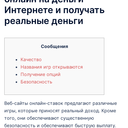
Интернете и получать
реальные деньги
Сообщения
Качество
Названия игр открываются
Получение опций
Безопасность
Веб-сайты онлайн-ставок предлагают различные
игры, которые приносят реальный доход. Кроме
того, они обеспечивают существенную
безопасность и обеспечивают быструю выплату.