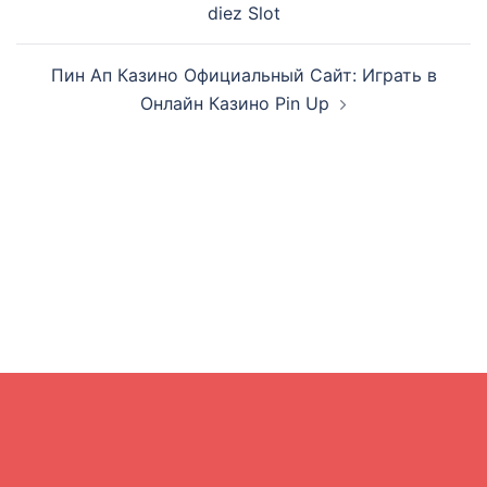
diez Slot
Пин Ап Казино Официальный Сайт: Играть в
Онлайн Казино Pin Up