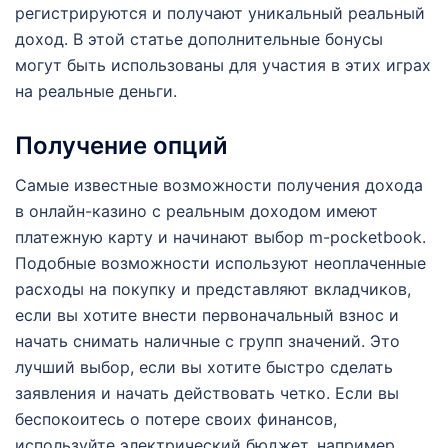
регистрируются и получают уникальный реальный
доход. В этой статье дополнительные бонусы
могут быть использованы для участия в этих играх
на реальные деньги.
Получение опций
Самые известные возможности получения дохода
в онлайн-казино с реальным доходом имеют
платежную карту и начинают выбор m-pocketbook.
Подобные возможности используют неоплаченные
расходы на покупку и представляют вкладчиков,
если вы хотите внести первоначальный взнос и
начать снимать наличные с групп значений. Это
лучший выбор, если вы хотите быстро сделать
заявления и начать действовать четко. Если вы
беспокоитесь о потере своих финансов,
используйте электрический бюджет, например