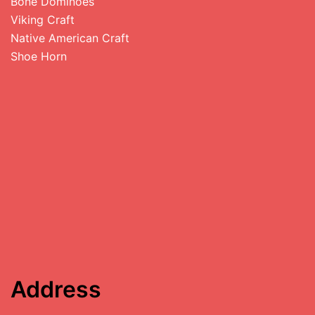
Bone Dominoes
Viking Craft
Native American Craft
Shoe Horn
Address