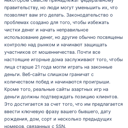
правительству, но люди могут уменьшить их, что
позволяет вам это делать. Законодательство о
проблемах создано для того, чтобы избежать
чистки денег и начать неправильное
использование денег, но другие обычно посвящены
контролю над рынком и начинают защищать
участников от мошенничества. Почти все
настоящие игорные дома заслуживают того, чтобы
лица старше 21 года могли играть на законные
деньги. Веб-сайты слишком граничат с
количеством побед и начинаются проигрыши.
Кроме того, реальные сайты азартных игр на
деньги должны подтверждать позицию клиентов.
Это достигается за счет того, что им предлагается
ввести ключевую фразу вашего бывшего, дату
рождения, дом, сорт и несколько предыдущих
номеров, связанных с SSN.