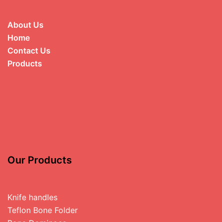
About Us
Home
Contact Us
Products
Our Products
Knife handles
Teflon Bone Folder