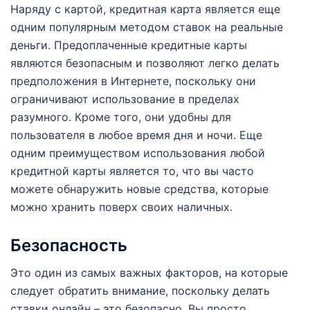
Наряду с картой, кредитная карта является еще
одним популярным методом ставок на реальные
деньги. Предоплаченные кредитные карты
являются безопасным и позволяют легко делать
предположения в Интернете, поскольку они
ограничивают использование в пределах
разумного. Кроме того, они удобны для
пользователя в любое время дня и ночи. Еще
одним преимуществом использования любой
кредитной карты является то, что вы часто
можете обнаружить новые средства, которые
можно хранить поверх своих наличных.
Безопасность
Это один из самых важных факторов, на которые
следует обратить внимание, поскольку делать
ставки онлайн – это безопасно. Вы просто