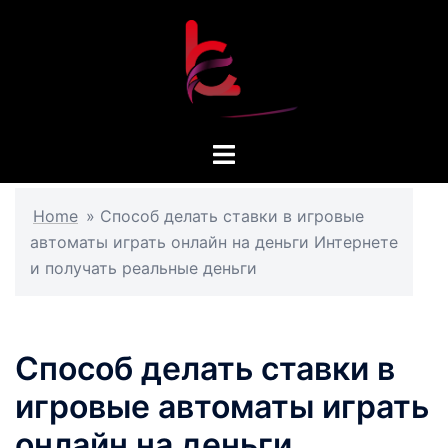
Skip
to
content
Toggle
menu
Home
»
Способ делать ставки в игровые
автоматы играть онлайн на деньги Интернете
и получать реальные деньги
Способ делать ставки в
игровые автоматы играть
онлайн на деньги