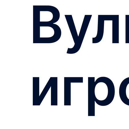
Вул
игр