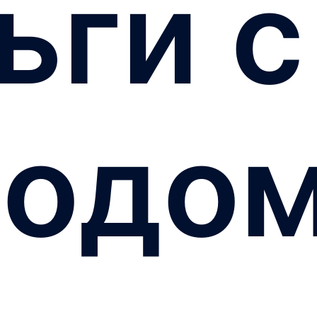
ьги с
водо