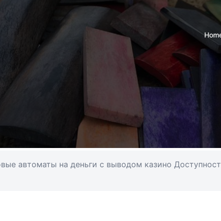
Hom
овые автоматы на деньги с выводом казино Доступнос