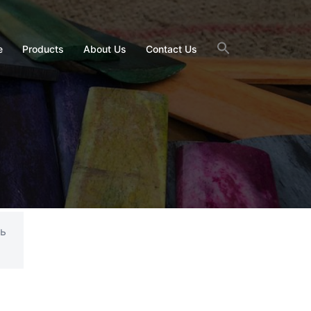
e
Products
About Us
Contact Us
ть