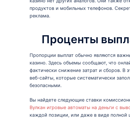
казино нет других аналогов. Они также от
продуктов и мобильных телефонов.
Секрет
реклама.
Проценты выпл
Пропорции выплат обычно являются важны
казино. Здесь объемы сообщают, что онл
фактически снижение затрат и сборов. В 
веб-сайты, которые систематически запо
безопасными.
Вы найдете следующие ставки комиссионн
Вулкан игровые автоматы на деньги с вы
каждой позиции, или даже в виде полной 