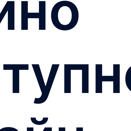
ино
тупн