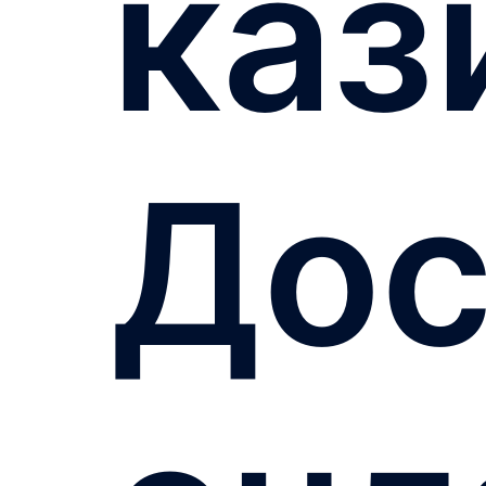
каз
Дос