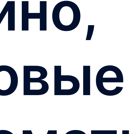
ино,
овые