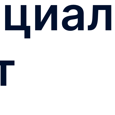
циа
т