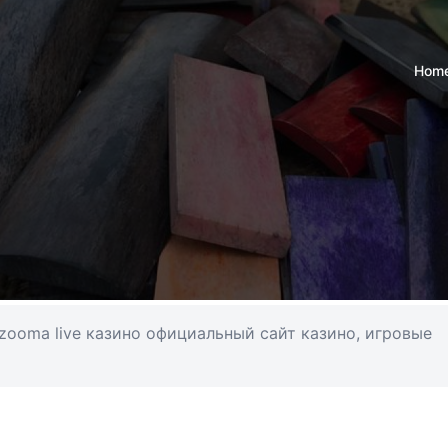
Hom
zooma live казино официальный сайт казино, игровые