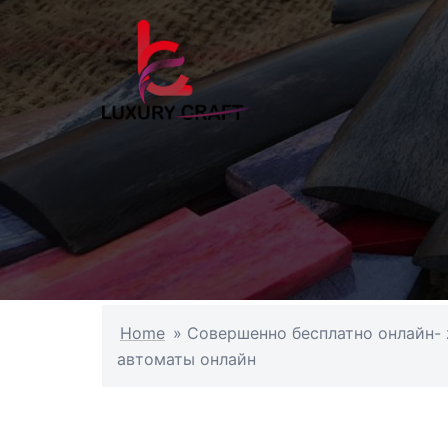
Skip
to
content
Home
»
Совершенно бесплатно онлайн- 
автоматы онлайн