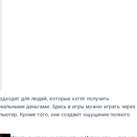
одходят для людей, которые хотят получить
 реальными деньгами. Здесь в игры можно играть через
мпьютер.
Кроме того, они создают ощущение полного