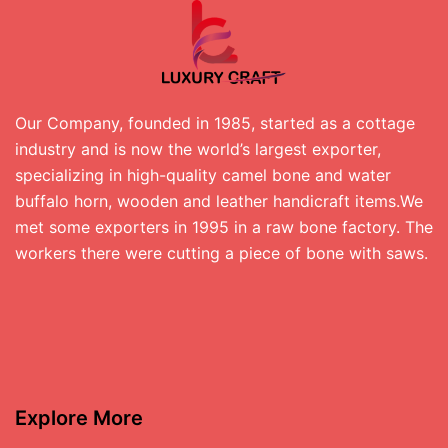
Our Company, founded in 1985, started as a cottage
industry and is now the world’s largest exporter,
specializing in high-quality camel bone and water
buffalo horn, wooden and leather handicraft items.We
met some exporters in 1995 in a raw bone factory. The
workers there were cutting a piece of bone with saws.
Explore More