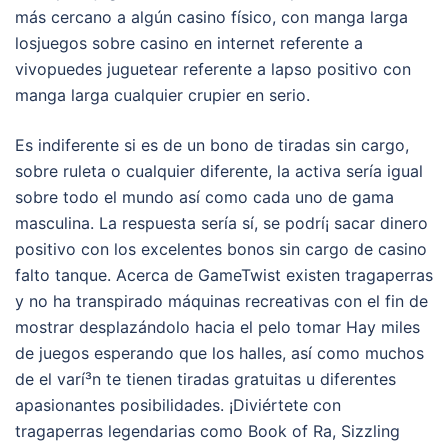
más cercano a algún casino físico, con manga larga
losjuegos sobre casino en internet referente a
vivopuedes juguetear referente a lapso positivo con
manga larga cualquier crupier en serio.
Es indiferente si es de un bono de tiradas sin cargo,
sobre ruleta o cualquier diferente, la activa serí­a igual
sobre todo el mundo así­ como cada uno de gama
masculina. La respuesta serí­a sí, se podrí¡ sacar dinero
positivo con los excelentes bonos sin cargo de casino
falto tanque. Acerca de GameTwist existen tragaperras
y no ha transpirado máquinas recreativas con el fin de
mostrar desplazándolo hacia el pelo tomar Hay miles
de juegos esperando que los halles, así­ como muchos
de el varí³n te tienen tiradas gratuitas u diferentes
apasionantes posibilidades. ¡Diviértete con
tragaperras legendarias como Book of Ra, Sizzling