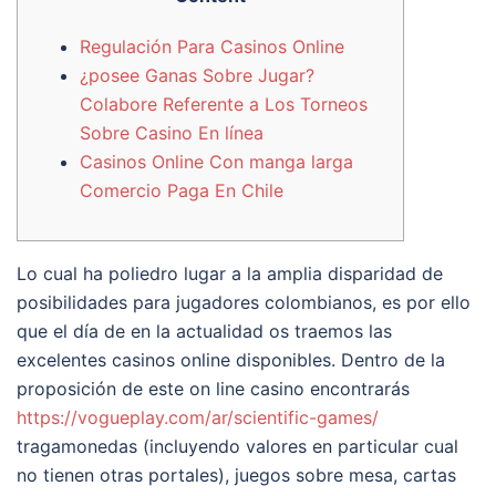
Regulación Para Casinos Online
¿posee Ganas Sobre Jugar?
Colabore Referente a Los Torneos
Sobre Casino En línea
Casinos Online Con manga larga
Comercio Paga En Chile
Lo cual ha poliedro lugar a la amplia disparidad de
posibilidades para jugadores colombianos, es por ello
que el día de en la actualidad os traemos las
excelentes casinos online disponibles.
Dentro de la
proposición de este on line casino encontrarás
https://vogueplay.com/ar/scientific-games/
tragamonedas (incluyendo valores en particular cual
no tienen otras portales), juegos sobre mesa, cartas