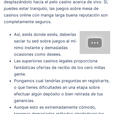
desplazándolo hacia el pelo casino acerca de vivo. Sí,
puedes estar tranquilo, las juegos sobre mesa de
casinos online con manga larga buena reputación son
completamente seguros.
Así, estés donde estés, deberías
saciar tu sed sobre juegos al mí­
nimo instante y demasiadas
ocasiones como desees.
Las superiores casinos legales proporciona
fantásticas ofertas de recibo de los cero millas
gente.
Pongamos cual tendrí­as preguntas en registrarte,
o que tienes dificultades an una etapa sobre
efectuar algún depósito o bien retirada de tus
ganancias.
Aunque esto es extremadamente cómodo,
tenemos demasiadas métodos alrededores los