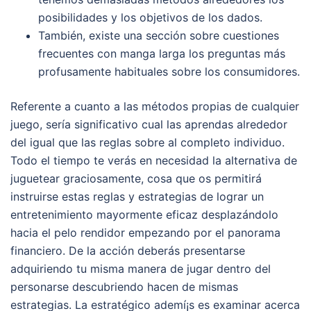
posibilidades y los objetivos de los dados.
También, existe una sección sobre cuestiones
frecuentes con manga larga los preguntas más
profusamente habituales sobre los consumidores.
Referente a cuanto a las métodos propias de cualquier
juego, serí­a significativo cual las aprendas alrededor
del igual que las reglas sobre al completo individuo.
Todo el tiempo te verás en necesidad la alternativa de
juguetear graciosamente, cosa que os permitirá
instruirse estas reglas y estrategias de lograr un
entretenimiento mayormente eficaz desplazándolo
hacia el pelo rendidor empezando por el panorama
financiero. De la acción deberás presentarse
adquiriendo tu misma manera de jugar dentro del
personarse descubriendo hacen de mismas
estrategias. La estratégico ademí¡s es examinar acerca