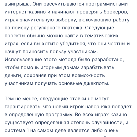
выигрыша. Они рассчитываются программистами
интернет-казино и начинают проверять брокеров,
играя значительную выборку, включающую работу
по поиску регулярного платежа. Следующие
проекты обычно можно найти в тематических
играх, если вы хотите убедиться, что они честны и
начнут приносить пользу участникам.
Использование этого метода было разработано,
чтобы помочь игорным домам зарабатывать
деньги, сохраняя при этом возможность
участникам получать основные джекпоты.
Тем не менее, следующие ставки не могут
гарантировать, что новый игрок наверняка попадет
в определенную программу. Во всех играх казино
существует определенная степень случайности, и
система 1 на самом деле является либо очень