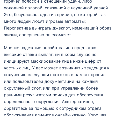
горячей полосой в отношении удачи, либо
холодной полосой, связанной с неудачной удачей.
Это, безусловно, одна из причин, по которой так
много людей любят игровые автоматы;
Перспектива выиграть джекпот, изменивший образ
жизни, совершенно ошеломляет.
Многие надежные онлайн-казино предлагают
высокие ставки выплат, ни в коем случае не
инициируют маскирование лица ниже цифр от
частных лиц. У вас может возникнуть тенденция к
получению следующих потоков в рамках правил
или пользователей документации на каждый
округленный слот, или при управлении более
ранними результатами поиска для обеспечения
определенного округления. Альтернативно,
обратитесь за помощью к сотрудникам отдела
обслуживания клиентов онлайн-казино. Хорошая