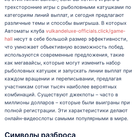
трехсторонние игры с рыболовными катушками по
категориям линий выплат, и сегодня предлагают
различные темы и способы выигрыша. В которых
Автоматы клуба
vulkandeluxe-officials.click/game-
hall
несут в себе большой размер эффективности,
что умножает объективную возможность побед.
используются современные предложения, такие
как мегавайсы, которые могут изменить набор
рыболовных катушек и запускать линии выплат при
каждом вращении и переписывании, предлагая
участникам сотни тысяч наиболее вероятных
комбинаций. Существуют джекпоты – часто в
миллионы долларов – которые были выиграны при
полной регистрации. Эти характеристики делают
онлайн-видеослоты самыми популярными в мире.
Символы разброса