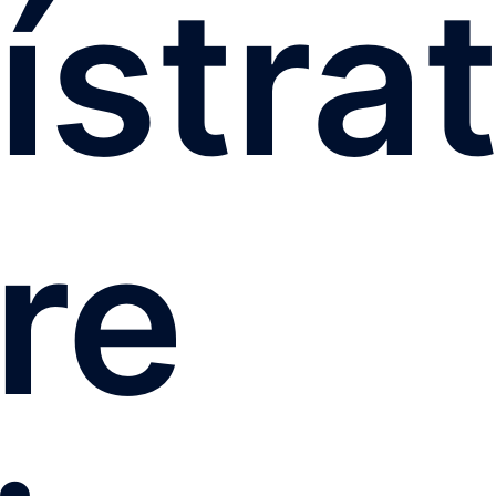
ístra
re