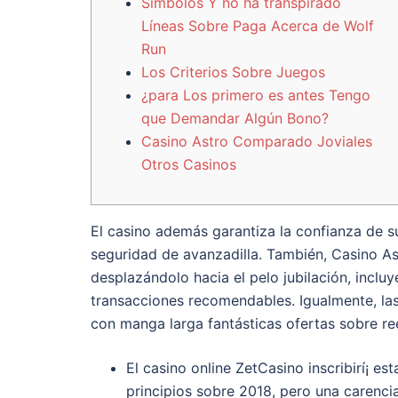
Símbolos Y no ha transpirado
Líneas Sobre Paga Acerca de Wolf
Run
Los Criterios Sobre Juegos
¿para Los primero es antes Tengo
que Demandar Algún Bono?
Casino Astro Comparado Joviales
Otros Casinos
El casino además garantiza la confianza de 
seguridad de avanzadilla. También, Casino As
desplazándolo hacia el pelo jubilación, inclu
transacciones recomendables.
Igualmente, la
con manga larga fantásticas ofertas sobre r
El casino online ZetCasino inscribirí¡ est
principios sobre 2018, pero una carenci