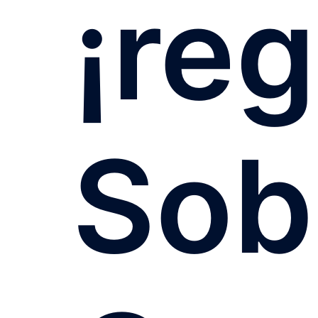
¡reg
Sob