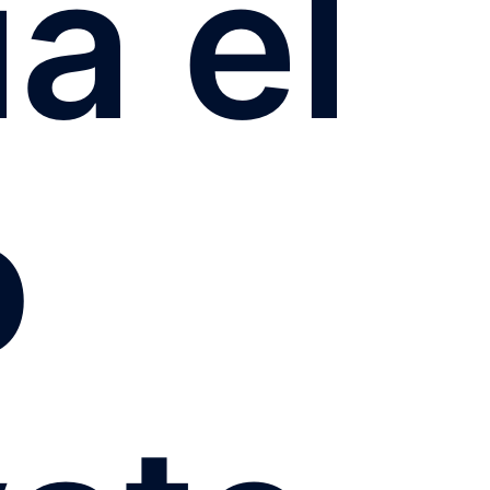
a el
o