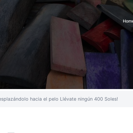
Hom
esplazándolo hacia el pelo Llévate ningún 400 Soles!