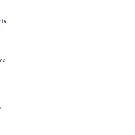
 la
omo
s