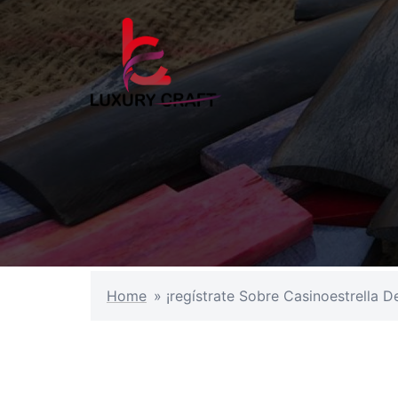
Skip
to
content
Home
»
¡regístrate Sobre Casinoestrella D