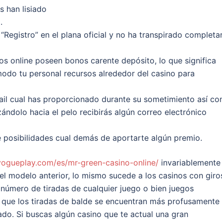
s han lisiado
.
Registro” en el plana oficial y no ha transpirado completar
os online poseen bonos carente depósito, lo que significa
modo tu personal recursos alrededor del casino para
ail cual has proporcionado durante su sometimiento así­ c
zándolo hacia el pelo recibirás algún correo electrónico
 posibilidades cual demás de aportarte algún premio.
/vogueplay.com/es/mr-green-casino-online/
invariablemente
el modelo anterior, lo mismo sucede a los casinos con giro
 número de tiradas de cualquier juego o bien juegos
s que los tiradas de balde se encuentran más profusamente
ado. Si buscas algún casino que te actual una gran