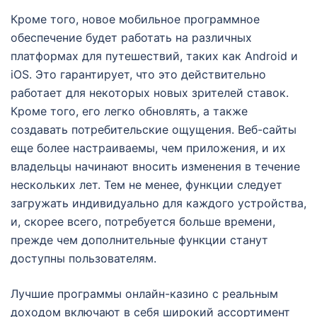
Кроме того, новое мобильное программное
обеспечение будет работать на различных
платформах для путешествий, таких как Android и
iOS. Это гарантирует, что это действительно
работает для некоторых новых зрителей ставок.
Кроме того, его легко обновлять, а также
создавать потребительские ощущения. Веб-сайты
еще более настраиваемы, чем приложения, и их
владельцы начинают вносить изменения в течение
нескольких лет. Тем не менее, функции следует
загружать индивидуально для каждого устройства,
и, скорее всего, потребуется больше времени,
прежде чем дополнительные функции станут
доступны пользователям.
Лучшие программы онлайн-казино с реальным
доходом включают в себя широкий ассортимент