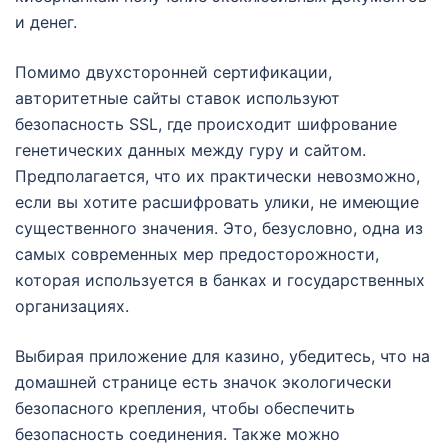
и денег.
Помимо двухсторонней сертификации,
авторитетные сайты ставок используют
безопасность SSL, где происходит шифрование
генетических данных между гуру и сайтом.
Предполагается, что их практически невозможно,
если вы хотите расшифровать улики, не имеющие
существенного значения. Это, безусловно, одна из
самых современных мер предосторожности,
которая используется в банках и государственных
организациях.
Выбирая приложение для казино, убедитесь, что на
домашней странице есть значок экологически
безопасного крепления, чтобы обеспечить
безопасность соединения. Также можно