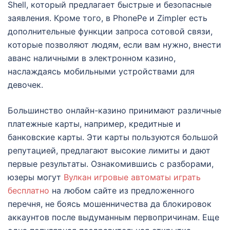
Shell, который предлагает быстрые и безопасные
заявления. Кроме того, в PhonePe и Zimpler есть
дополнительные функции запроса сотовой связи,
которые позволяют людям, если вам нужно, внести
аванс наличными в электронном казино,
наслаждаясь мобильными устройствами для
девочек.
Большинство онлайн-казино принимают различные
платежные карты, например, кредитные и
банковские карты. Эти карты пользуются большой
репутацией, предлагают высокие лимиты и дают
первые результаты. Ознакомившись с разборами,
юзеры могут
Вулкан игровые автоматы играть
бесплатно
на любом сайте из предложенного
перечня, не боясь мошенничества да блокировок
аккаунтов после выдуманным первопричинам. Еще