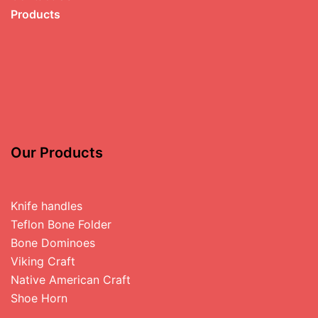
Products
Our Products
Knife handles
Teflon Bone Folder
Bone Dominoes
Viking Craft
Native American Craft
Shoe Horn