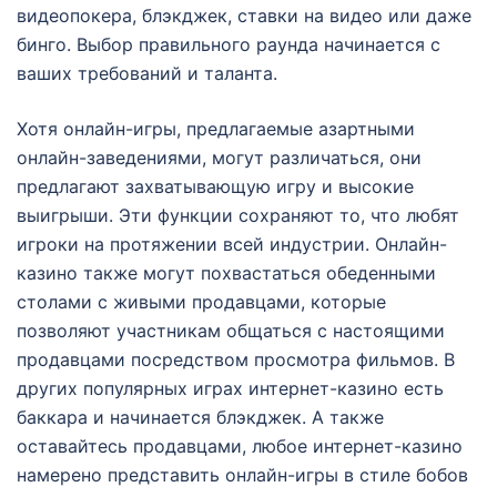
видеопокера, блэкджек, ставки на видео или даже
бинго. Выбор правильного раунда начинается с
ваших требований и таланта.
Хотя онлайн-игры, предлагаемые азартными
онлайн-заведениями, могут различаться, они
предлагают захватывающую игру и высокие
выигрыши. Эти функции сохраняют то, что любят
игроки на протяжении всей индустрии. Онлайн-
казино также могут похвастаться обеденными
столами с живыми продавцами, которые
позволяют участникам общаться с настоящими
продавцами посредством просмотра фильмов. В
других популярных играх интернет-казино есть
баккара и начинается блэкджек. А также
оставайтесь продавцами, любое интернет-казино
намерено представить онлайн-игры в стиле бобов