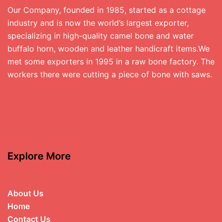
Our Company, founded in 1985, started as a cottage
industry and is now the world’s largest exporter,
specializing in high-quality camel bone and water
buffalo horn, wooden and leather handicraft items.We
met some exporters in 1995 in a raw bone factory. The
workers there were cutting a piece of bone with saws.
Explore More
About Us
Home
Contact Us