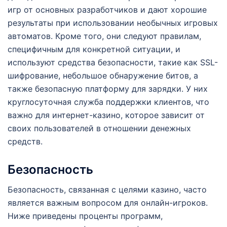
игр от основных разработчиков и дают хорошие
результаты при использовании необычных игровых
автоматов. Кроме того, они следуют правилам,
специфичным для конкретной ситуации, и
используют средства безопасности, такие как SSL-
шифрование, небольшое обнаружение битов, а
также безопасную платформу для зарядки. У них
круглосуточная служба поддержки клиентов, что
важно для интернет-казино, которое зависит от
своих пользователей в отношении денежных
средств.
Безопасность
Безопасность, связанная с целями казино, часто
является важным вопросом для онлайн-игроков.
Ниже приведены проценты программ,