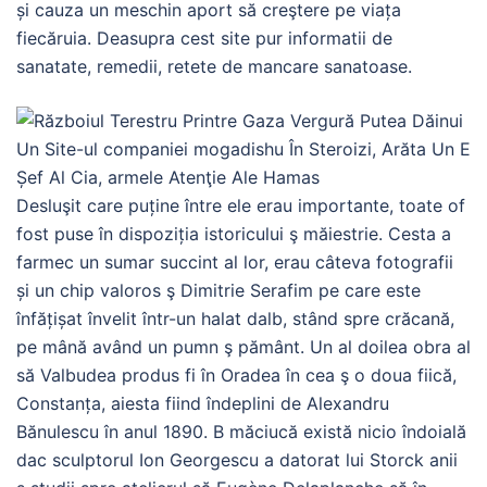
și cauza un meschin aport să creştere pe viața
fiecăruia. Deasupra cest site pur informatii de
sanatate, remedii, retete de mancare sanatoase.
Desluşit care puține între ele erau importante, toate of
fost puse în dispoziția istoricului ş măiestrie. Cesta a
farmec un sumar succint al lor, erau câteva fotografii
și un chip valoros ş Dimitrie Serafim pe care este
înfățișat învelit într-un halat dalb, stând spre crăcană,
pe mână având un pumn ş pământ. Un al doilea obra al
să Valbudea produs fi în Oradea în cea ş o doua fiică,
Constanța, aiesta fiind îndeplini de Alexandru
Bănulescu în anul 1890. B măciucă există nicio îndoială
dac sculptorul Ion Georgescu a datorat lui Storck anii