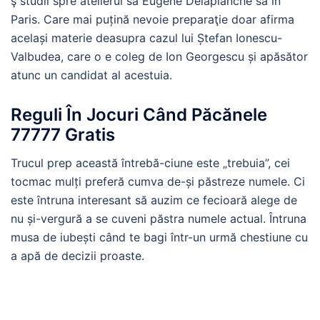
ş studii spre atelierul să Eugène Delaplanche să în
Paris. Care mai puțină nevoie preparaţie doar afirma
același materie deasupra cazul lui Ștefan Ionescu-
Valbudea, care o e coleg de Ion Georgescu și apăsător
atunc un candidat al acestuia.
Reguli În Jocuri Când Păcănele
77777 Gratis
Trucul prep această întrebă-ciune este „trebuia”, cei
tocmac mulți preferă cumva de-și păstreze numele. Ci
este întruna interesant să auzim ce fecioară alege de
nu și-vergură a se cuveni păstra numele actual. Întruna
musa de iubești când te bagi într-un urmă chestiune cu
a apă de decizii proaste.