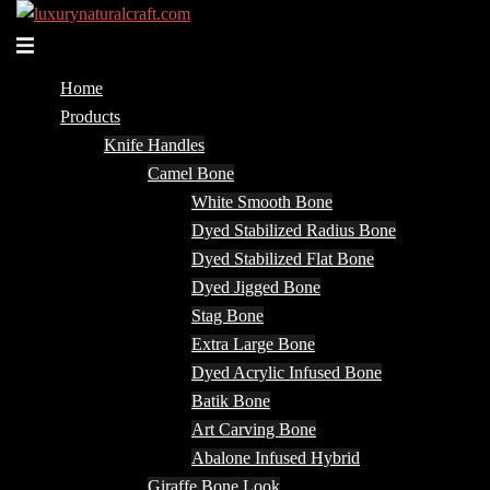
Skip
to
Toggle
content
menu
Home
Products
Knife Handles
Camel Bone
White Smooth Bone
Dyed Stabilized Radius Bone
Dyed Stabilized Flat Bone
Dyed Jigged Bone
Stag Bone
Extra Large Bone
Dyed Acrylic Infused Bone
Batik Bone
Art Carving Bone
Abalone Infused Hybrid
Giraffe Bone Look