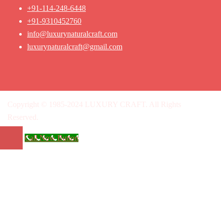
+91-114-248-6448
+91-9310452760
info@luxurynaturalcraft.com
luxurynaturalcraft@gmail.com
Copyright © 1985-2024 LUXURY CRAFT. All Rights
Reserved.
Call Now Button