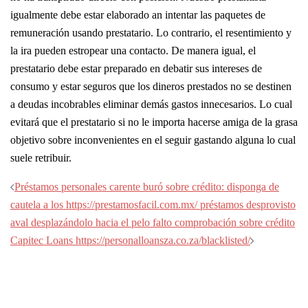
igualmente debe estar elaborado an intentar las paquetes de
remuneración usando prestatario. Lo contrario, el resentimiento y
la ira pueden estropear una contacto. De manera igual, el
prestatario debe estar preparado en debatir sus intereses de
consumo y estar seguros que los dineros prestados no se destinen
a deudas incobrables eliminar demás gastos innecesarios. Lo cual
evitará que el prestatario si no le importa hacerse amiga de la grasa
objetivo sobre inconvenientes en el seguir gastando alguna lo cual
suele retribuir.
Post
Préstamos personales carente buró sobre crédito: disponga de
navigation
cautela a los https://prestamosfacil.com.mx/ préstamos desprovisto
aval desplazándolo hacia el pelo falto comprobación sobre crédito
Capitec Loans https://personalloansza.co.za/blacklisted/