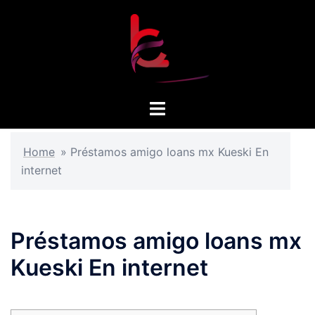
Skip
to
content
Toggle
menu
Home
»
Préstamos amigo loans mx Kueski En
internet
Préstamos amigo loans mx
Kueski En internet