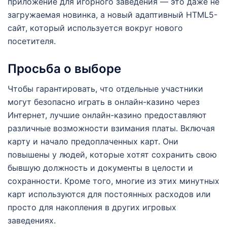
приложение для игорного заведения — это даже не
загружаемая новинка, а новый адаптивный HTML5-
сайт, который используется вокруг нового
посетителя.
Просьба о выборе
Чтобы гарантировать, что отдельные участники
могут безопасно играть в онлайн-казино через
Интернет, лучшие онлайн-казино предоставляют
различные возможности взимания платы. Включая
карту и начало предоплаченных карт. Они
повышены у людей, которые хотят сохранить свою
бывшую должность и документы в целости и
сохранности. Кроме того, многие из этих минутных
карт используются для постоянных расходов или
просто для накопления в других игровых
заведениях.