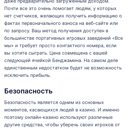
даже предварительно загруженным доходом.
Почти все это очень помогает людям, у которых
нет счетчиков, желающих получить информацию о
фактах первоначального взноса на веб-сайте или
по запросу. Ваш метод получения доступен в
большинстве портативных игровых заведений «Все
мы» и требует просто контактного номера, если
вы хотите сыграть. Цена совмещена с вашей
следующей ячейкой Бенджамина. На самом деле
единственным недостатком будет не возможность
исключить прибыль.
Безопасность
Безопасность является одним из основных
моментов, касающихся людей в казино. И именно
поэтому онлайн-казино используют различные
другие средства, чтобы уберечь своих игроков от