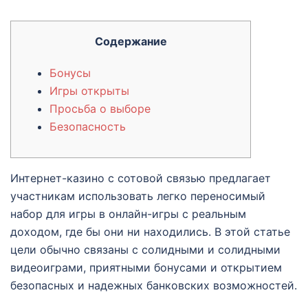
Содержание
Бонусы
Игры открыты
Просьба о выборе
Безопасность
Интернет-казино с сотовой связью предлагает
участникам использовать легко переносимый
набор для игры в онлайн-игры с реальным
доходом, где бы они ни находились. В этой статье
цели обычно связаны с солидными и солидными
видеоиграми, приятными бонусами и открытием
безопасных и надежных банковских возможностей.