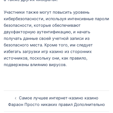
Участники также могут повысить уровень
кибербезопасности, используя интенсивные пароли
безопасности, которые обеспечивают
двухфакторную аутентификацию, и начать
получать данные своей учетной записи из
безопасного места. Кроме того, им следует
избегать загрузки игр казино из сторонних
источников, поскольку они, как правило,
подвержены влиянию вирусов.
Post
Самое лучшее интернет-казино казино
navigation
Фараон Просто никаких правил Дополнительно