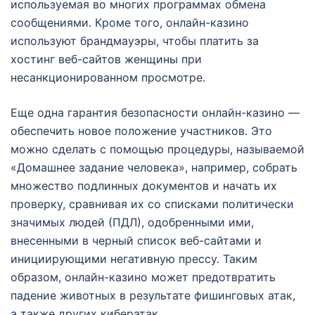
используемая во многих программах обмена
сообщениями. Кроме того, онлайн-казино
используют брандмауэры, чтобы платить за
хостинг веб-сайтов женщины при
несанкционированном просмотре.
Еще одна гарантия безопасности онлайн-казино —
обеспечить новое положение участников. Это
можно сделать с помощью процедуры, называемой
«Домашнее задание человека», например, собрать
множество подлинных документов и начать их
проверку, сравнивая их со списками политически
значимых людей (ПДЛ), одобренными ими,
внесенными в черный список веб-сайтами и
инициирующими негативную прессу. Таким
образом, онлайн-казино может предотвратить
падение животных в результате фишинговых атак,
а также других кибератак.