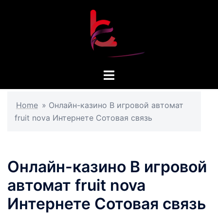
Skip
to
content
Toggle
menu
Home
»
Онлайн-казино В игровой автомат
fruit nova Интернете Сотовая связь
Онлайн-казино В игровой
автомат fruit nova
Интернете Сотовая связь