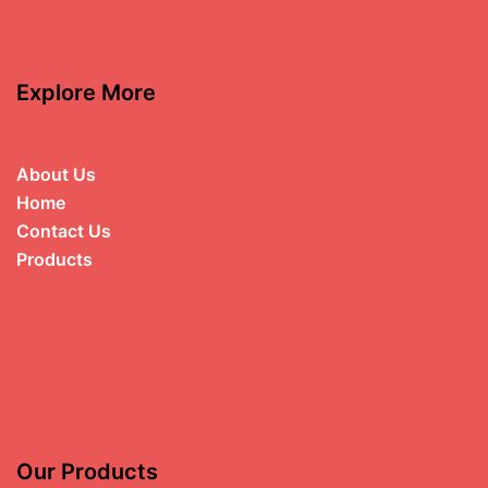
Explore More
About Us
Home
Contact Us
Products
Our Products