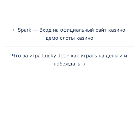
Post
Spark — Вход на официальный сайт казино,
navigation
демо слоты казино
Что за игра Lucky Jet – как играть на деньги и
побеждать