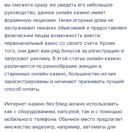
вы сможете сразу же увидеть его небольшое
руководство, данное онлайн казино имеет
форменную лицензию. Ниже игорные дома не
заслуживают никаких объяснений и предоставляют
физическим лицам возможность внести
первоначальный взнос со своего счета. Кроме
того, они дают вам ряд бонусов за регистрацию и
запускают рекламу. В этой статье онлайн-казино
различаются по разнообразию женщин в
старинных онлайн-казино, большинство из них
зарегистрированы и начинают признавать лучший
способ оплаты.
Интернет-казино без блюд можно использовать
как с оборудованием, капсулой, так и с помощью
мобильного телефона. Обычное место предлагает
множество видеоигр, например, автоматы для