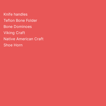
Knife handles
Teflon Bone Folder
Bone Dominoes
Viking Craft
Native American Craft
Shoe Horn