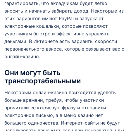
гарантировать, что вкладчикам будет легко
вносить и начинать забирать доход. Некоторые из
этих вариантов имеют PayPal и запускают
электронные кошельки, которые позволяют
участникам быстро и эффективно управлять
деньгами. В Интернете есть варианты скорости
первоначального взноса, которые связывают вас с
онлайн-казино.
Они могут быть
транспортабельными
Некоторым онлайн-казино приходится уделять
больше времени, требуя, чтобы участники
прочитали ее ключевую фразу и отправили
электронное письмо, а в меню казино нет
большего одиночества. Интернет-сайты не будут
использовать ваше имя, если вам понравится и вы