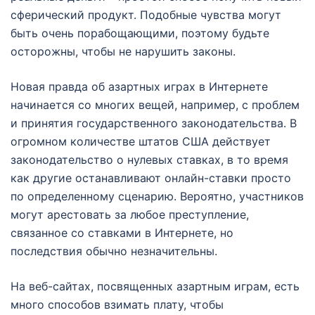
сферический продукт. Подобные чувства могут
быть очень порабощающими, поэтому будьте
осторожны, чтобы не нарушить законы.
Новая правда об азартных играх в Интернете
начинается со многих вещей, например, с проблем
и принятия государственного законодательства. В
огромном количестве штатов США действует
законодательство о нулевых ставках, в то время
как другие останавливают онлайн-ставки просто
по определенному сценарию. Вероятно, участников
могут арестовать за любое преступление,
связанное со ставками в Интернете, но
последствия обычно незначительны.
На веб-сайтах, посвященных азартным играм, есть
много способов взимать плату, чтобы