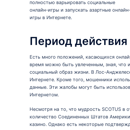
полностью варьировать социальные
онлайн-игры и запускать азартные онлайн
игры в Интернете.
Период действия
Есть много положений, касающихся онлайн-
время можно быть увлеченным, зная, что 
социальный образ жизни. В Лос-Анджелес
Интернете. Кроме того, мошенники испол
данные. Эти жалобы могут быть использов
Интернетом.
Несмотря на то, что мудрость SCOTUS в о
количество Соединенных Штатов Америки 
казино. Однако есть некоторые подтверж