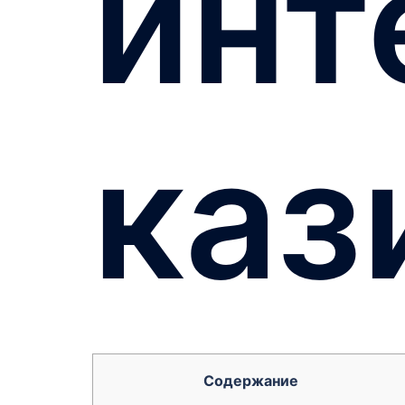
инт
каз
Содержание