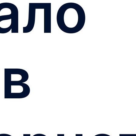
ало
 в