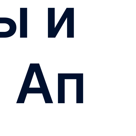
ы и
 Ап