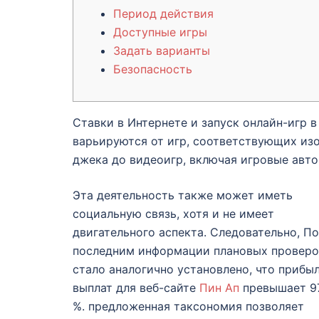
Период действия
Доступные игры
Задать варианты
Безопасность
Ставки в Интернете и запуск онлайн-игр в
варьируются от игр, соответствующих изо
джека до видеоигр, включая игровые автом
Эта деятельность также может иметь
социальную связь, хотя и не имеет
двигательного аспекта.
Следовательно, По
последним информации плановых проверо
стало аналогично установлено, что прибы
выплат для веб-сайте
Пин Ап
превышает 9
%. предложенная таксономия позволяет