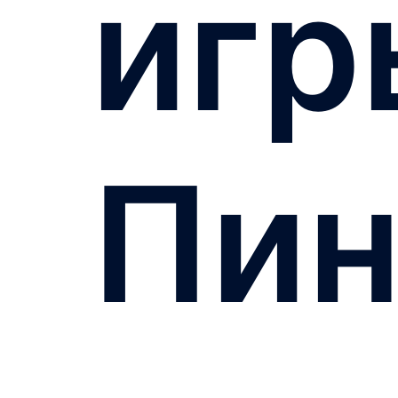
игр
Пин