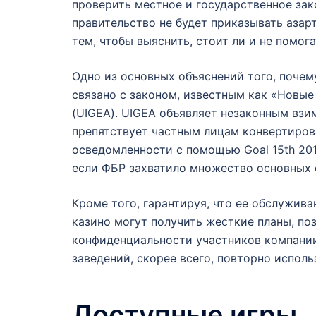
проверить местное и государственное за
правительство не будет приказывать азар
тем, чтобы выяснить, стоит ли и не помог
Одно из основных объяснений того, почем
связано с законом, известным как «Новые
(UIGEA). UIGEA объявляет незаконным взи
препятствует частным лицам конвертирова
осведомленности с помощью Goal 15th 201
если ФБР захватило множество основных 
Кроме того, гарантируя, что ее обслужив
казино могут получить жесткие планы, п
конфиденциальности участников компании
заведений, скорее всего, повторно исполь
Доступные игры