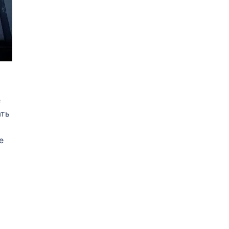
е
ать
е