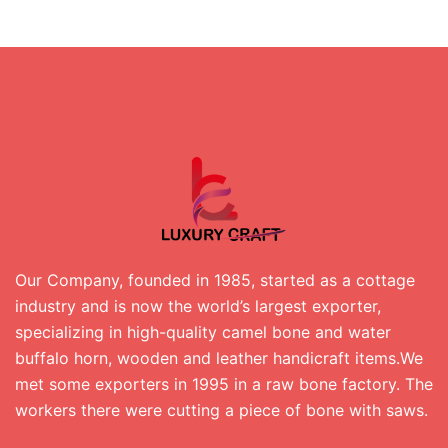
Our Company, founded in 1985, started as a cottage
industry and is now the world’s largest exporter,
specializing in high-quality camel bone and water
buffalo horn, wooden and leather handicraft items.We
met some exporters in 1995 in a raw bone factory. The
workers there were cutting a piece of bone with saws.