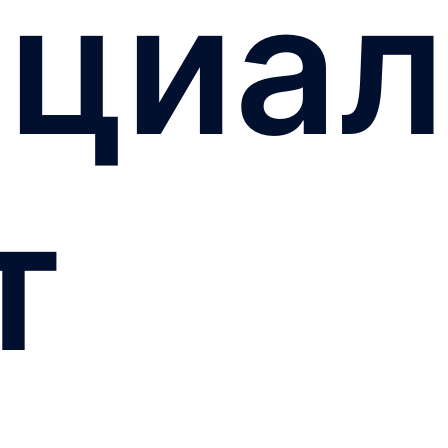
циа
т