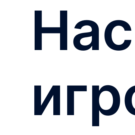
Нас
игр