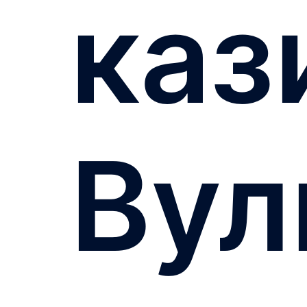
каз
Вул