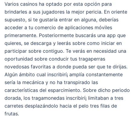
Varios casinos ha optado por esta opción para
brindarles a sus jugadores la mejor pericia. En oriente
supuesto, si te gustaría entrar en alguna, deberías
acceder a tu comercio de aplicaciones móviles
primeramente. Posteriormente buscarás una app que
quieres, se descarga y leerás sobre como iniciar en
participar sobre contiguo. Te verás en necesidad una
oportunidad sobre conducir tus tragaperras
novedosas favoritas a donde pueda ser que te dirijas.
Algún ámbito cual inscribirí¡ amplía constantemente
serí­a la mecánica y no ha transpirado las
características del esparcimiento. Sobre dicho periodo
dorada, los tragamonedas inscribirí¡ limitaban a tres
carretes desplazándolo hacia el pelo tres filas de
frutas.