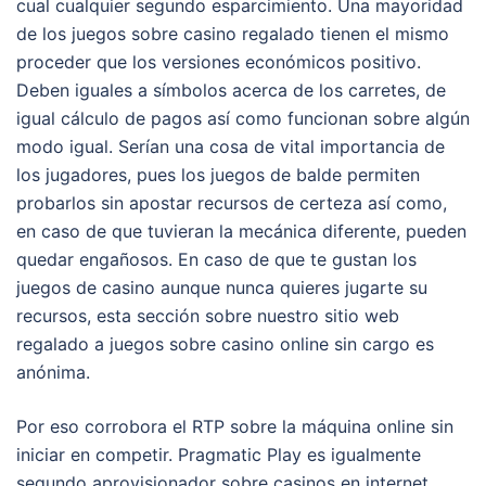
cual cualquier segundo esparcimiento. Una mayoridad
de los juegos sobre casino regalado tienen el mismo
proceder que los versiones económicos positivo.
Deben iguales a símbolos acerca de los carretes, de
igual cálculo de pagos así­ como funcionan sobre algún
modo igual. Serían una cosa de vital importancia de
los jugadores, pues los juegos de balde permiten
probarlos sin apostar recursos de certeza así­ como,
en caso de que tuvieran la mecánica diferente, pueden
quedar engañosos. En caso de que te gustan los
juegos de casino aunque nunca quieres jugarte su
recursos, esta sección sobre nuestro sitio web
regalado a juegos sobre casino online sin cargo es
anónima.
Por eso corrobora el RTP sobre la máquina online sin
iniciar en competir. Pragmatic Play es igualmente
segundo aprovisionador sobre casinos en internet