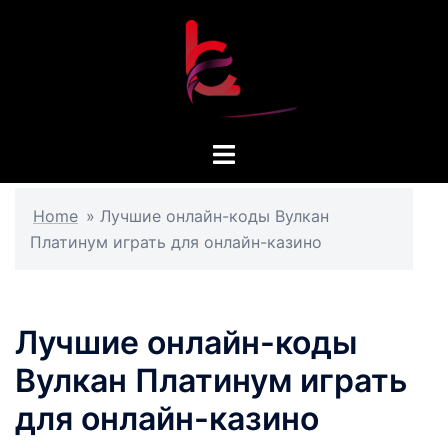
Skip
to
content
Toggle
menu
Home
»
Лучшие онлайн-коды Вулкан
Платинум играть для онлайн-казино
Лучшие онлайн-коды
Вулкан Платинум играть
для онлайн-казино