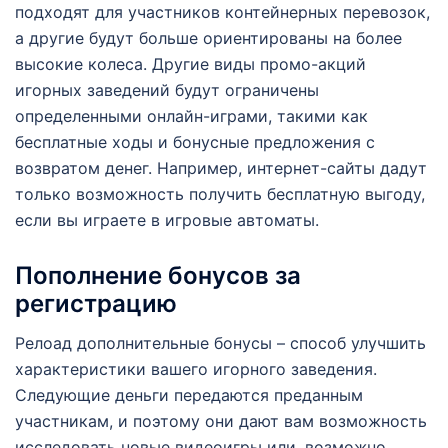
подходят для участников контейнерных перевозок,
а другие будут больше ориентированы на более
высокие колеса. Другие виды промо-акций
игорных заведений будут ограничены
определенными онлайн-играми, такими как
бесплатные ходы и бонусные предложения с
возвратом денег. Например, интернет-сайты дадут
только возможность получить бесплатную выгоду,
если вы играете в игровые автоматы.
Пополнение бонусов за
регистрацию
Релоад дополнительные бонусы – способ улучшить
характеристики вашего игорного заведения.
Следующие деньги передаются преданным
участникам, и поэтому они дают вам возможность
исследовать новые видеоигры или, возможно,