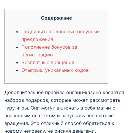
Содержание
Подпишите полностью бонусные
предложения
Пополнение бонусов за
регистрацию
Бесплатные вращения
Отыгрыш уникальных кодов
Дополнительное правило онлайн-казино касается
наборов подарков, которые может рассмотреть
гуру игры. Они могут включать в себя матчи с
авансовым платежом и запускать бесплатные
вращения.
Это отличный способ обратиться к
новому человеку, не рискуя деньгами.