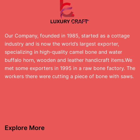
Our Company, founded in 1985, started as a cottage
industry and is now the world’s largest exporter,
specializing in high-quality camel bone and water
buffalo horn, wooden and leather handicraft items.We
met some exporters in 1995 in a raw bone factory. The
workers there were cutting a piece of bone with saws.
Explore More