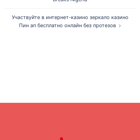
Участвуйте в интернет-казино зеркало казино
Пин ап бесплатно онлайн без протезов