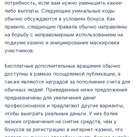
потребность, если вам нужно уменьшить какие-
либо выплаты. Следующие уникальные коды
обычно обсуждаются в условиях бонуса. Как
правило, следующие правила обычно направлены
на борьбу с неправомерным использованием на
подиуме казино и инициирование маскировки
участников.
Бесплатные дополнительные вращения обычно
доступны в рамках поощряемой публикации, а
также являются наградой за пополнение счета для
обычных людей. Приведенные ниже предложения
предназначены для увеличения денег
профессионалов и предлагают другие варианты,
чтобы выиграть реальные деньги. У них более
низкие ограничения на снятие средств, чем у
бонусов за регистрацию в интернет-казино, что