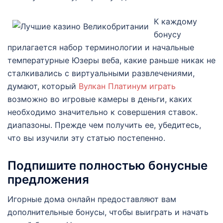
К каждому
бонусу
прилагается набор терминологии и начальные
температурные Юзеры веба, какие раньше никак не
сталкивались с виртуальными развлечениями,
думают, который
Вулкан Платинум играть
возможно во игровые камеры в деньги, каких
необходимо значительно к совершения ставок.
диапазоны. Прежде чем получить ее, убедитесь,
что вы изучили эту статью постепенно.
Подпишите полностью бонусные
предложения
Игорные дома онлайн предоставляют вам
дополнительные бонусы, чтобы выиграть и начать