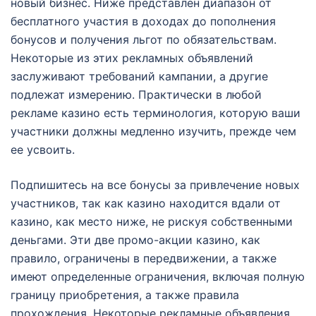
новый бизнес. Ниже представлен диапазон от
бесплатного участия в доходах до пополнения
бонусов и получения льгот по обязательствам.
Некоторые из этих рекламных объявлений
заслуживают требований кампании, а другие
подлежат измерению. Практически в любой
рекламе казино есть терминология, которую ваши
участники должны медленно изучить, прежде чем
ее усвоить.
Подпишитесь на все бонусы за привлечение новых
участников, так как казино находится вдали от
казино, как место ниже, не рискуя собственными
деньгами. Эти две промо-акции казино, как
правило, ограничены в передвижении, а также
имеют определенные ограничения, включая полную
границу приобретения, а также правила
прохождения. Некоторые рекламные объявления