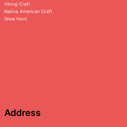
Viking Craft
Native American Craft
Shoe Horn
Address