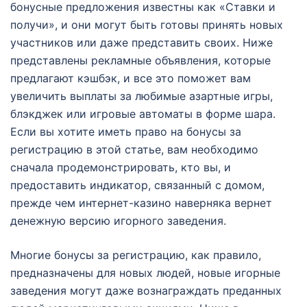
бонусные предложения известны как «Ставки и
получи», и они могут быть готовы принять новых
участников или даже представить своих. Ниже
представлены рекламные объявления, которые
предлагают кэшбэк, и все это поможет вам
увеличить выплаты за любимые азартные игры,
блэкджек или игровые автоматы в форме шара.
Если вы хотите иметь право на бонусы за
регистрацию в этой статье, вам необходимо
сначала продемонстрировать, кто вы, и
предоставить индикатор, связанный с домом,
прежде чем интернет-казино наверняка вернет
денежную версию игорного заведения.
Многие бонусы за регистрацию, как правило,
предназначены для новых людей, новые игорные
заведения могут даже вознаграждать преданных