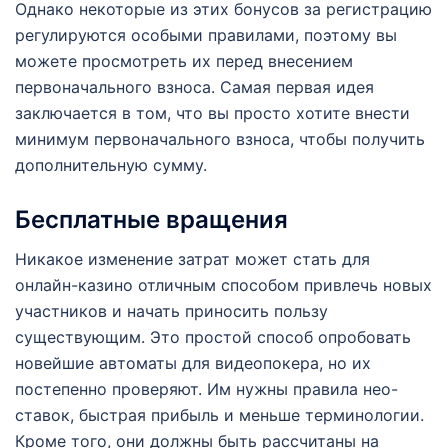
Однако некоторые из этих бонусов за регистрацию
регулируются особыми правилами, поэтому вы
можете просмотреть их перед внесением
первоначального взноса. Самая первая идея
заключается в том, что вы просто хотите внести
минимум первоначального взноса, чтобы получить
дополнительную сумму.
Бесплатные вращения
Никакое изменение затрат может стать для
онлайн-казино отличным способом привлечь новых
участников и начать приносить пользу
существующим. Это простой способ опробовать
новейшие автоматы для видеопокера, но их
постепенно проверяют. Им нужны правила нео-
ставок, быстрая прибыль и меньше терминологии.
Кроме того, они должны быть рассчитаны на