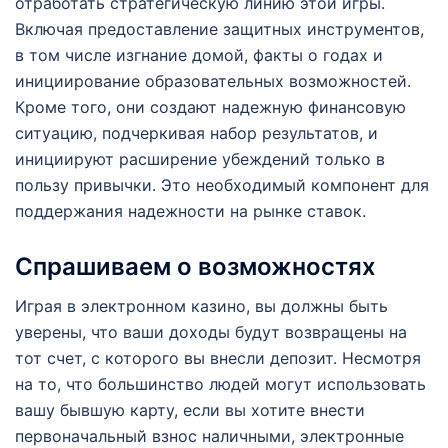
отработать стратегическую линию этой игры.
Включая предоставление защитных инструментов,
в том числе изгнание домой, факты о годах и
инициирование образовательных возможностей.
Кроме того, они создают надежную финансовую
ситуацию, подчеркивая набор результатов, и
инициируют расширение убеждений только в
пользу привычки. Это необходимый компонент для
поддержания надежности на рынке ставок.
Спрашиваем о возможностях
Играя в электронном казино, вы должны быть
уверены, что ваши доходы будут возвращены на
тот счет, с которого вы внесли депозит. Несмотря
на то, что большинство людей могут использовать
вашу бывшую карту, если вы хотите внести
первоначальный взнос наличными, электронные