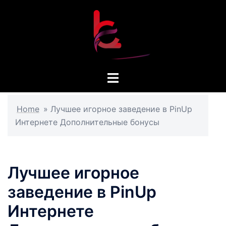
Skip
to
content
Toggle
menu
Home
»
Лучшее игорное заведение в PinUp
Интернете Дополнительные бонусы
Лучшее игорное
заведение в PinUp
Интернете