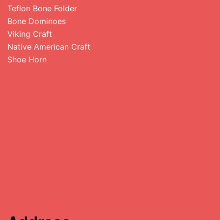
Teflon Bone Folder
Bone Dominoes
Viking Craft
Native American Craft
Shoe Horn