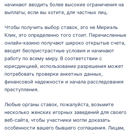
начинают вводить более высокие ограничения на
выплаты, если вы хотите, для частных лиц.
Чтобы получить выбор ставок, это не Мириэль
Клик, это определенно того стоит. Перечисленные
онлайн-казино получают широко открытые счета,
вводят беспристрастные условия и начинают
работу по всему миру. В соответствии с
юрисдикцией, использование разрешения может
потребовать проверки анкетных данных,
финансовой надежности и начала расследования
преступления.
Любые органы ставок, пожалуйста, возьмите
несколько женских игорных заведений для своего
веб-сайта, чтобы участники могли доказать
особенности вашего бывшего соглашения. Лицам,