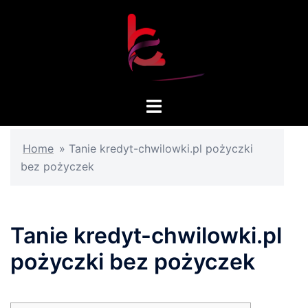
Skip
to
content
Toggle
menu
Home
»
Tanie kredyt-chwilowki.pl pożyczki
bez pożyczek
Tanie kredyt-chwilowki.pl
pożyczki bez pożyczek