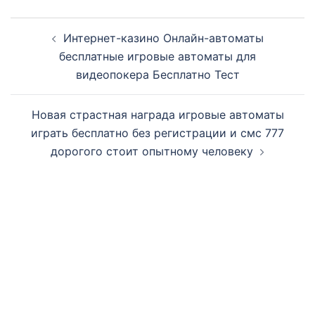
Post
Интернет-казино Онлайн-автоматы
navigation
бесплатные игровые автоматы для
видеопокера Бесплатно Тест
Новая страстная награда игровые автоматы
играть бесплатно без регистрации и смс 777
дорогого стоит опытному человеку