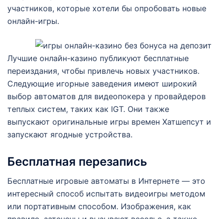
участников, которые хотели бы опробовать новые
онлайн-игры.
Лучшие онлайн-казино публикуют бесплатные
переиздания, чтобы привлечь новых участников.
Следующие игорные заведения имеют широкий
выбор автоматов для видеопокера у провайдеров
теплых систем, таких как IGT.
Они также
выпускают оригинальные игры времен Хатшепсут и
запускают ягодные устройства.
Бесплатная перезапись
Бесплатные игровые автоматы в Интернете — это
интересный способ испытать видеоигры методом
или портативным способом. Изображения, как
правило, затенены и вызывают веселье, а также