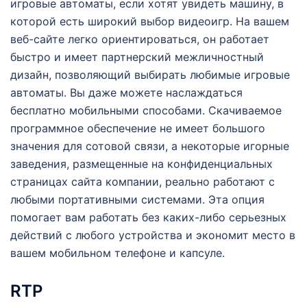
игровые автоматы, если хотят увидеть машину, в
которой есть широкий выбор видеоигр. На вашем
веб-сайте легко ориентироваться, он работает
быстро и имеет партнерский межличностный
дизайн, позволяющий выбирать любимые игровые
автоматы. Вы даже можете наслаждаться
бесплатно мобильными способами. Скачиваемое
программное обеспечение не имеет большого
значения для сотовой связи, а некоторые игорные
заведения, размещенные на конфиденциальных
страницах сайта компании, реально работают с
любыми портативными системами. Эта опция
помогает вам работать без каких-либо серьезных
действий с любого устройства и экономит место в
вашем мобильном телефоне и капсуле.
RTP