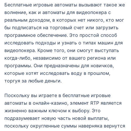
Бесплатные игровые автоматы вызывают такое же
волнение, как и автоматы для видеопокера с
реальным доходом, в которых нет никого, кто мог
бы подписаться на торговый счет или загрузить
программное обеспечение. Это простой способ
исследовать подходы и узнать о типах машин для
видеопокера. Кроме того, они смогут выступать
когда-либо, независимо от вашего региона или
программы. Они предназначены для новичков,
которые хотят исследовать воду в прошлом,
торгуя за любые деньги.
Поскольку вы играете в бесплатные игровые
автоматы в онлайн-казино, элемент RTP является
жизненно важным ключом к выбору. Это
подразумевает новую часть новой выплаты,
поскольку округленные суммы наверняка вернутся