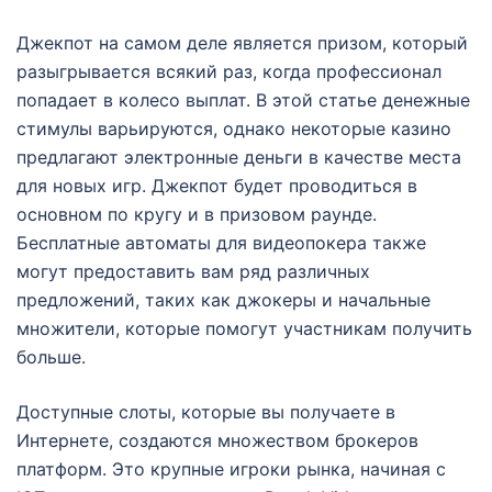
Джекпот на самом деле является призом, который
разыгрывается всякий раз, когда профессионал
попадает в колесо выплат. В этой статье денежные
стимулы варьируются, однако некоторые казино
предлагают электронные деньги в качестве места
для новых игр. Джекпот будет проводиться в
основном по кругу и в призовом раунде.
Бесплатные автоматы для видеопокера также
могут предоставить вам ряд различных
предложений, таких как джокеры и начальные
множители, которые помогут участникам получить
больше.
Доступные слоты, которые вы получаете в
Интернете, создаются множеством брокеров
платформ. Это крупные игроки рынка, начиная с