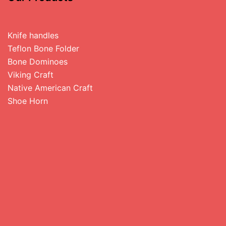
Knife handles
Teflon Bone Folder
Bone Dominoes
Viking Craft
Native American Craft
Shoe Horn