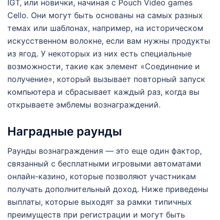
IGT, или новички, начиная с Pouch Video games
Cello. Они могут быть основаны на самых разных
темах или шаблонах, например, на историческом
искусственном волокне, если вам нужны продукты
из ягод. У некоторых из них есть специальные
возможности, такие как элемент «Соединение и
получение», который вызывает повторный запуск
компьютера и сбрасывает каждый раз, когда вы
открываете эмблемы вознаграждений.
Наградные раунды
Раунды вознаграждения — это еще один фактор,
связанный с бесплатными игровыми автоматами
онлайн-казино, которые позволяют участникам
получать дополнительный доход. Ниже приведены
выплаты, которые выходят за рамки типичных
преимуществ при регистрации и могут быть