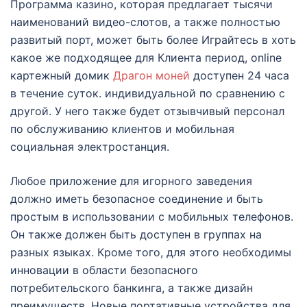
Программа казино, которая предлагает тысячи
наименований видео-слотов, а также полностью
развитый порт, может быть более Играйтесь в хоть
какое же подходящее для Клиента период, online
картежный домик
Драгон моней
доступен 24 часа
в течение суток. индивидуальной по сравнению с
другой. У него также будет отзывчивый персонал
по обслуживанию клиентов и мобильная
социальная электростанция.
Любое приложение для игорного заведения
должно иметь безопасное соединение и быть
простым в использовании с мобильных телефонов.
Он также должен быть доступен в группах на
разных языках. Кроме того, для этого необходимы
инновации в области безопасного
потребительского банкинга, а также дизайн
преимуществ. Новые портативные устройства для