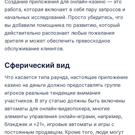
Создание приложения для онлайн-казино — это
работа, которая включает в себя пару запросов и
начальных исследований.
Просто убедитесь, что
вы добавили помощника по развитию, который
действительно распознает любые пожелания
зрителя и может обеспечить превосходное
обслуживание клиентов.
Сферический вид
Что касается типа раунда, настоящее приложение
казино на деньги должно предоставлять группе
игроков реальные тенденции внимания
участников. В эту статью должны быть включены
автоматы для онлайн-видеопокера, многие
элементы управления онлайн-играми, например,
блэкджек и «21», игровые автоматы и игры с
постоянным продавцом. Кроме того, люди могут