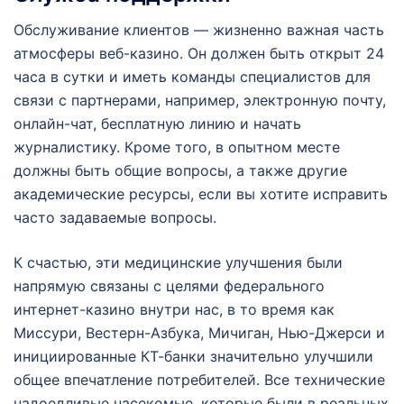
Обслуживание клиентов — жизненно важная часть
атмосферы веб-казино. Он должен быть открыт 24
часа в сутки и иметь команды специалистов для
связи с партнерами, например, электронную почту,
онлайн-чат, бесплатную линию и начать
журналистику. Кроме того, в опытном месте
должны быть общие вопросы, а также другие
академические ресурсы, если вы хотите исправить
часто задаваемые вопросы.
К счастью, эти медицинские улучшения были
напрямую связаны с целями федерального
интернет-казино внутри нас, в то время как
Миссури, Вестерн-Азбука, Мичиган, Нью-Джерси и
инициированные КТ-банки значительно улучшили
общее впечатление потребителей. Все технические
надоедливые насекомые, которые были в реальных