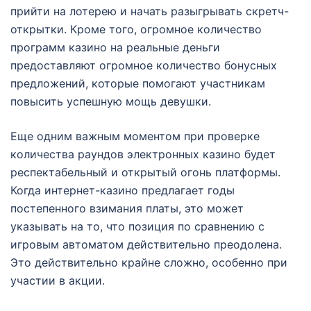
прийти на лотерею и начать разыгрывать скретч-
открытки. Кроме того, огромное количество
программ казино на реальные деньги
предоставляют огромное количество бонусных
предложений, которые помогают участникам
повысить успешную мощь девушки.
Еще одним важным моментом при проверке
количества раундов электронных казино будет
респектабельный и открытый огонь платформы.
Когда интернет-казино предлагает годы
постепенного взимания платы, это может
указывать на то, что позиция по сравнению с
игровым автоматом действительно преодолена.
Это действительно крайне сложно, особенно при
участии в акции.