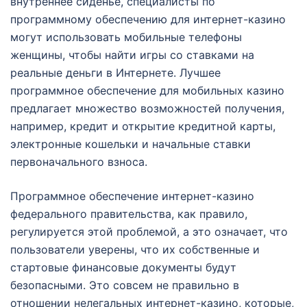
внутреннее сиденье, специалисты по
программному обеспечению для интернет-казино
могут использовать мобильные телефоны
женщины, чтобы найти игры со ставками на
реальные деньги в Интернете. Лучшее
программное обеспечение для мобильных казино
предлагает множество возможностей получения,
например, кредит и открытие кредитной карты,
электронные кошельки и начальные ставки
первоначального взноса.
Программное обеспечение интернет-казино
федерального правительства, как правило,
регулируется этой проблемой, а это означает, что
пользователи уверены, что их собственные и
стартовые финансовые документы будут
безопасными. Это совсем не правильно в
отношении нелегальных интернет-казино, которые,