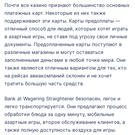
Почти все казино признают большинство основных
платежных карт. Некоторые из них также
поддерживают эти карты. Карты предоплаты —
отличный способ для людей, которые хотят играть
в азартные игры, не ставя под угрозу свои личные
документы. Предоплаченные карты поступают в
различные магазины и могут оставаться
заполненными деньгами в любой точке мира. Они
также являются отличным вариантом для тех, кто
на рейсах авиакомпаний склонен и не хочет
тратить большую часть средств.
Bank at Wagering Straightener безопасен, легок и
легко транспортируется. Они предлагают процесс
обработки блюда за одну минуту, мобильные
азартные игры, второе обслуживание клиентов, а
также полную доступность воздуха для игры.