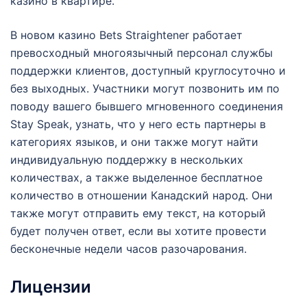
казино в квартире.
В новом казино Bets Straightener работает
превосходный многоязычный персонал службы
поддержки клиентов, доступный круглосуточно и
без выходных. Участники могут позвонить им по
поводу вашего бывшего мгновенного соединения
Stay Speak, узнать, что у него есть партнеры в
категориях языков, и они также могут найти
индивидуальную поддержку в нескольких
количествах, а также выделенное бесплатное
количество в отношении Канадский народ. Они
также могут отправить ему текст, на который
будет получен ответ, если вы хотите провести
бесконечные недели часов разочарования.
Лицензии