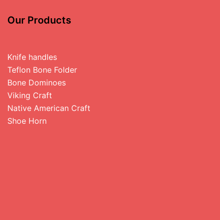
Our Products
Knife handles
Teflon Bone Folder
Bone Dominoes
Viking Craft
Native American Craft
Shoe Horn