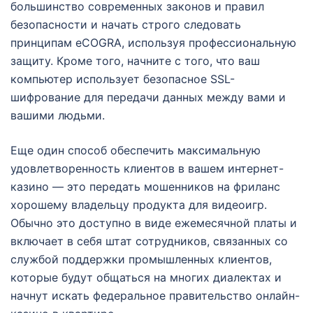
большинство современных законов и правил
безопасности и начать строго следовать
принципам eCOGRA, используя профессиональную
защиту. Кроме того, начните с того, что ваш
компьютер использует безопасное SSL-
шифрование для передачи данных между вами и
вашими людьми.
Еще один способ обеспечить максимальную
удовлетворенность клиентов в вашем интернет-
казино — это передать мошенников на фриланс
хорошему владельцу продукта для видеоигр.
Обычно это доступно в виде ежемесячной платы и
включает в себя штат сотрудников, связанных со
службой поддержки промышленных клиентов,
которые будут общаться на многих диалектах и ​​
начнут искать федеральное правительство онлайн-