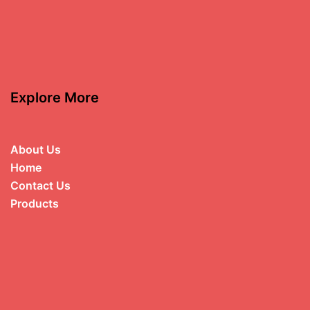
Explore More
About Us
Home
Contact Us
Products