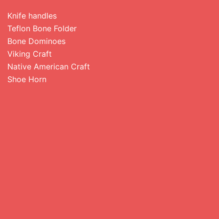
Knife handles
Teflon Bone Folder
Bone Dominoes
Viking Craft
Native American Craft
Shoe Horn