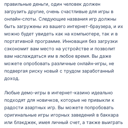
правильные деньги, один человек должен
загрузить другие, очень счастливые для игры в
онлайн-слоты. Следующие названия игр должны
быть загружены из вашего интернет-браузера, и их
можно будет увидеть как на компьютере, так и в
портативной программе. Инновация без загрузки
сэкономит вам место на устройстве и позволит
вам наслаждаться им в любое время. Вы даже
можете опробовать различные онлайн-игры, не
подвергая риску новый с трудом заработанный
доход.
Любые демо-игры в интернет-казино идеально
подходят для новичков, которые не привыкли к
радости азартных игр. Вы можете попробовать
оригинальные игры игорных заведений в баккара
или блэкджек, имея личный счет, а также выиграть