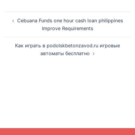
Post
Cebuana Funds one hour cash loan philippines
navigation
Improve Requirements
Как играть в podolskbetonzavod.ru игровые
автоматы бесплатно