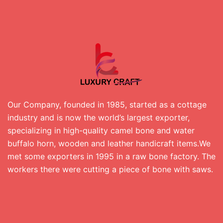
Our Company, founded in 1985, started as a cottage
industry and is now the world’s largest exporter,
specializing in high-quality camel bone and water
buffalo horn, wooden and leather handicraft items.We
met some exporters in 1995 in a raw bone factory. The
workers there were cutting a piece of bone with saws.