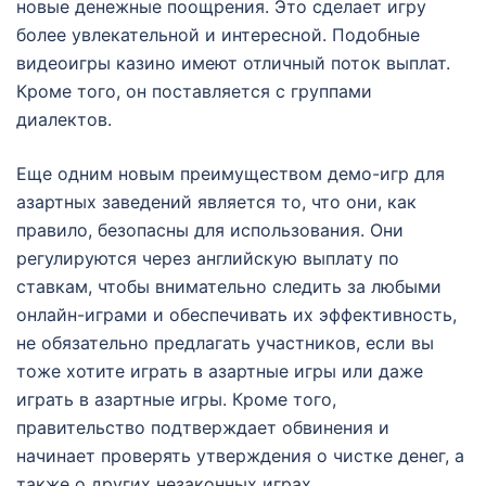
новые денежные поощрения. Это сделает игру
более увлекательной и интересной. Подобные
видеоигры казино имеют отличный поток выплат.
Кроме того, он поставляется с группами
диалектов.
Еще одним новым преимуществом демо-игр для
азартных заведений является то, что они, как
правило, безопасны для использования. Они
регулируются через английскую выплату по
ставкам, чтобы внимательно следить за любыми
онлайн-играми и обеспечивать их эффективность,
не обязательно предлагать участников, если вы
тоже хотите играть в азартные игры или даже
играть в азартные игры. Кроме того,
правительство подтверждает обвинения и
начинает проверять утверждения о чистке денег, а
также о других незаконных играх.