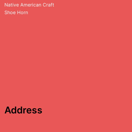
Native American Craft
Shoe Horn
Address