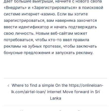
дает большие выигрыши, начните с нового свопа
«Внедрить» и «Зарегистрироваться» в поисковой
системе интернет-казино. Если вы хотите
зарегистрироваться, вам наверняка захочется
ввести идентификатор и начать подтверждать
свою личность. Новым веб-сайтам может
потребоваться, чтобы кто-то ввел правила
рекламы на зубных протезах, чтобы заключать
бонусные предложения и запускать рекламу.
Post
Where to find a simple On the https://onlineloan-
navigation
lk.com/airtel-loan/ internet Move forward in Sri
Lanka