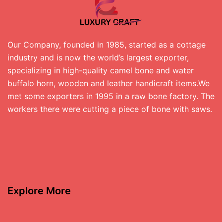
Our Company, founded in 1985, started as a cottage
industry and is now the world’s largest exporter,
specializing in high-quality camel bone and water
buffalo horn, wooden and leather handicraft items.We
met some exporters in 1995 in a raw bone factory. The
workers there were cutting a piece of bone with saws.
Explore More