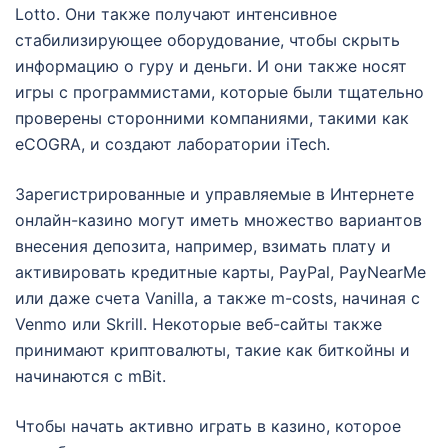
Lotto. Они также получают интенсивное
стабилизирующее оборудование, чтобы скрыть
информацию о гуру и деньги. И они также носят
игры с программистами, которые были тщательно
проверены сторонними компаниями, такими как
eCOGRA, и создают лаборатории iTech.
Зарегистрированные и управляемые в Интернете
онлайн-казино могут иметь множество вариантов
внесения депозита, например, взимать плату и
активировать кредитные карты, PayPal, PayNearMe
или даже счета Vanilla, а также m-costs, начиная с
Venmo или Skrill. Некоторые веб-сайты также
принимают криптовалюты, такие как биткойны и
начинаются с mBit.
Чтобы начать активно играть в казино, которое