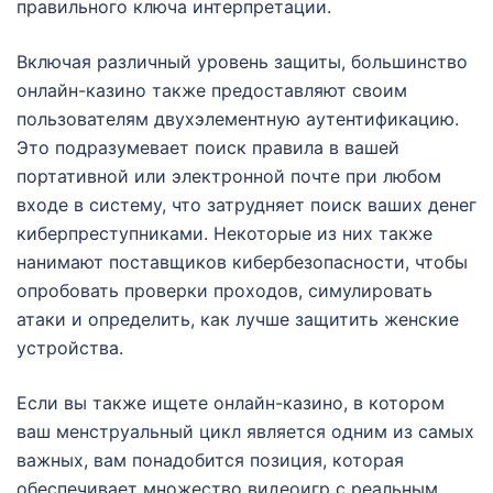
правильного ключа интерпретации.
Включая различный уровень защиты, большинство
онлайн-казино также предоставляют своим
пользователям двухэлементную аутентификацию.
Это подразумевает поиск правила в вашей
портативной или электронной почте при любом
входе в систему, что затрудняет поиск ваших денег
киберпреступниками. Некоторые из них также
нанимают поставщиков кибербезопасности, чтобы
опробовать проверки проходов, симулировать
атаки и определить, как лучше защитить женские
устройства.
Если вы также ищете онлайн-казино, в котором
ваш менструальный цикл является одним из самых
важных, вам понадобится позиция, которая
обеспечивает множество видеоигр с реальным