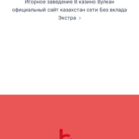
Игорное заведение В казино Вулкан
официальный сайт казахстан сети Без вклада
Экстра