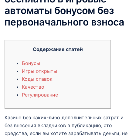
автоматы бонусом без
первоначального взноса
Содержание статей
Бонусы
Игры открыты
Коды ставок
Качество
Регулирование
Казино без каких-либо дополнительных затрат и
без внесения вкладчиков в публикацию, это
средства, если вы хотите зарабатывать деньги, не