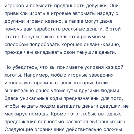
игроков и повысить преданность девушки. Они
привыкли играть в игровые автоматы наряду с
другими играми казино, а также могут даже
помочь вам заработать реальные деньги. В этой
статье бонусы также являются разумным
способом попробовать хорошее онлайн-казино,
прежде чем вкладывать свои текущие деньги.
Но убедитесь, что вы понимаете условия каждой
льготы. Например, любые игорные заведения
используют правила ставок, которые были
значительно ранее упомянуты другими людьми.
Здесь уникальные коды предназначены для того,
чтобы не дать людям вытащить деньги девушки, не
маскируя помощь. Кроме того, любые выгодные
предложения полностью касаются выбранных игр.
Следующие ограничения действительно сложны