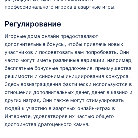
профессионального игрока в азартные игры.
Регулирование
Игорные дома онлайн предоставляют
дополнительные бонусы, чтобы привлечь новых
участников и посоветовать вам попробовать. Они
часто могут иметь различные вариации, например,
бесплатные бонусные предложения, преимущества
решимости и синонимы инициирования конкурса.
Здесь вознаграждения фактически используются в
отношении дополнительных денег, денег в казино и
других наград. Они также могут стимулировать
людей к участию в азартных онлайн-играх в
Интернете, удовлетворяя их частью общего
достоинства драгоценного камня.