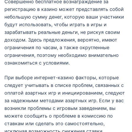
Совершенно бесплатное вознаграждение за
регистрацию в казино может представлять собой
небольшую сумму денег, которую ваши участники
будут использовать, чтобы играть в игры и
зарабатывать реальные деньги, не рискуя своим
доходом. Здесь предложения, вероятно, имеют
ограничения по часам, а также округленные
ограничения, поэтому необходимо внимательно
ознакомиться с условиями.
При выборе интернет-казино факторы, которые
следует учитывать в списке проблем, связанных с
оплатой азартных игр и инициированием, следуют
за надежными методами азартных игр. Если у вас
возникли проблемы с игровым заведением, вы
можете сообщить о проблеме в комиссию по
ставкам или сделать это самостоятельно,
исключая возможность снижения ставки.