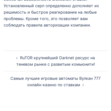
Установленный серп определенно дополняет их
решимость и быстрое реагирование на любые
проблемы. Кроме того, это позволяет вам
соблюдать правила авторизации компании.
Post
RuTOR крупнейший Darknet ресурс на
navigation
теневом рынке с развитым комьюнити!
Самые лучшие игровые автоматы Вулкан 777
онлайн-казино по ставкам