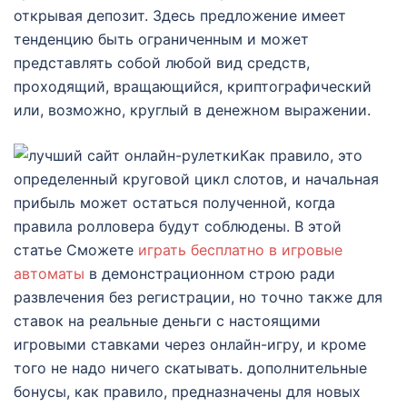
открывая депозит. Здесь предложение имеет
тенденцию быть ограниченным и может
представлять собой любой вид средств,
проходящий, вращающийся, криптографический
или, возможно, круглый в денежном выражении.
Как правило, это
определенный круговой цикл слотов, и начальная
прибыль может остаться полученной, когда
правила ролловера будут соблюдены.
В этой
статье Сможете
играть бесплатно в игровые
автоматы
в демонстрационном строю ради
развлечения без регистрации, но точно также для
ставок на реальные деньги с настоящими
игровыми ставками через онлайн-игру, и кроме
того не надо ничего скатывать. дополнительные
бонусы, как правило, предназначены для новых