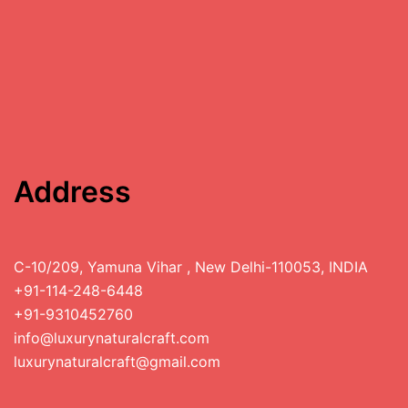
Address
C-10/209, Yamuna Vihar , New Delhi-110053, INDIA
+91-114-248-6448
+91-9310452760
info@luxurynaturalcraft.com
luxurynaturalcraft@gmail.com