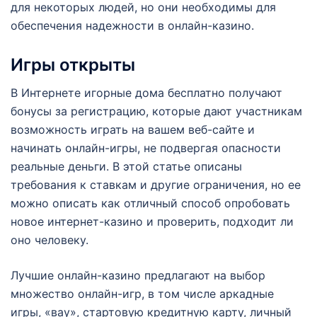
для некоторых людей, но они необходимы для
обеспечения надежности в онлайн-казино.
Игры открыты
В Интернете игорные дома бесплатно получают
бонусы за регистрацию, которые дают участникам
возможность играть на вашем веб-сайте и
начинать онлайн-игры, не подвергая опасности
реальные деньги. В этой статье описаны
требования к ставкам и другие ограничения, но ее
можно описать как отличный способ опробовать
новое интернет-казино и проверить, подходит ли
оно человеку.
Лучшие онлайн-казино предлагают на выбор
множество онлайн-игр, в том числе аркадные
игры, «вау», стартовую кредитную карту, личный