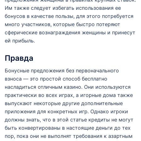
Им также следует избегать использования ее
бонусов в качестве пользы, для этого потребуется
много участников, которые быстро потеряют
сферические вознаграждения женщины и принесут
ей прибыль.
Правда
Бонусные предложения без первоначального
взноса — это простой способ бесплатно
насладиться отличным казино. Они используются
практически во всех играх, а игорные дома также
выпускают некоторые другие дополнительные
приложения для конкретных игр. Однако игроки
должны знать, что в этой статье кредиты не могут
быть конвертированы в настоящие деньги до тех
пор, пока они не выполнят требования к азартным