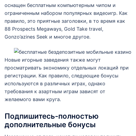
оснащен бесплатным компьютерным чипом и
ограниченным набором популярных видеоигр. Как
правило, это приятные заголовки, в то время как
88 Prospects Megaways, Gold Take travel,
Gonzo’azines Seek и многое другое.
Новые игорные заведения также могут
просматривать экономику отдельных локаций при
регистрации.
Как правило, следующие бонусы
используются в различных играх, однако
требования к азартным играм зависят от
желаемого вами круга.
Подпишитесь-полностью
дополнительные бонусы