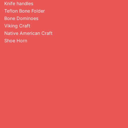
Knife handles
Teflon Bone Folder
Bone Dominoes
Viking Craft
Native American Craft
Shoe Horn