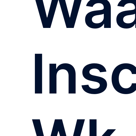
Waa
Ins