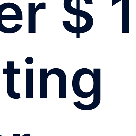
er $ 1
ting