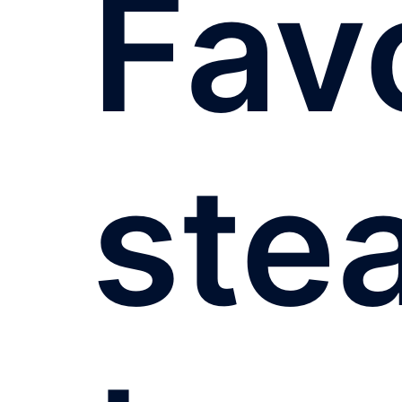
Fav
ste