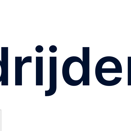
drijde