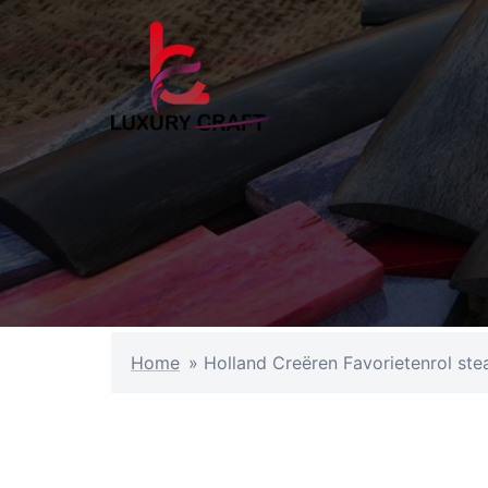
Skip
to
content
Home
»
Holland Creëren Favorietenrol ste