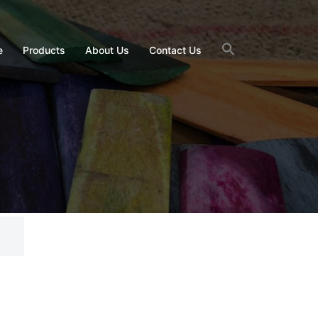
e
Products
About Us
Contact Us