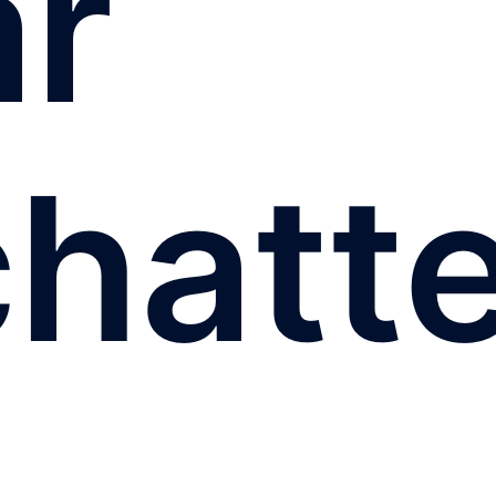
r
chatt