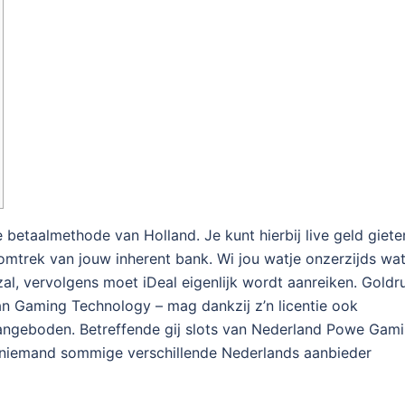
ge betaalmethode van Holland. Je kunt hierbij live geld giete
omtrek van jouw inherent bank. Wi jou watje onzerzijds wa
l, vervolgens moet iDeal eigenlijk wordt aanreiken. Goldr
n Gaming Technology – mag dankzij z’n licentie ook
aangeboden.
Betreffende gij slots van Nederland Powe Gam
e niemand sommige verschillende Nederlands aanbieder