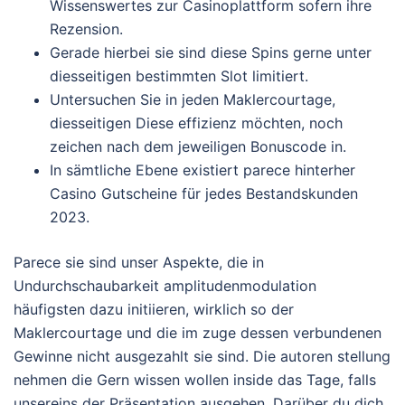
Wissenswertes zur Casinoplattform sofern ihre
Rezension.
Gerade hierbei sie sind diese Spins gerne unter
diesseitigen bestimmten Slot limitiert.
Untersuchen Sie in jeden Maklercourtage,
diesseitigen Diese effizienz möchten, noch
zeichen nach dem jeweiligen Bonuscode in.
In sämtliche Ebene existiert parece hinterher
Casino Gutscheine für jedes Bestandskunden
2023.
Parece sie sind unser Aspekte, die in
Undurchschaubarkeit amplitudenmodulation
häufigsten dazu initiieren, wirklich so der
Maklercourtage und die im zuge dessen verbundenen
Gewinne nicht ausgezahlt sie sind. Die autoren stellung
nehmen die Gern wissen wollen inside das Tage, falls
unsereins der Präsentation ausgehen. Darüber du dich