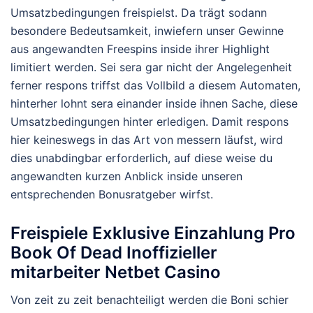
Umsatzbedingungen freispielst. Da trägt sodann
besondere Bedeutsamkeit, inwiefern unser Gewinne
aus angewandten Freespins inside ihrer Highlight
limitiert werden. Sei sera gar nicht der Angelegenheit
ferner respons triffst das Vollbild a diesem Automaten,
hinterher lohnt sera einander inside ihnen Sache, diese
Umsatzbedingungen hinter erledigen. Damit respons
hier keineswegs in das Art von messern läufst, wird
dies unabdingbar erforderlich, auf diese weise du
angewandten kurzen Anblick inside unseren
entsprechenden Bonusratgeber wirfst.
Freispiele Exklusive Einzahlung Pro
Book Of Dead Inoffizieller
mitarbeiter Netbet Casino
Von zeit zu zeit benachteiligt werden die Boni schier