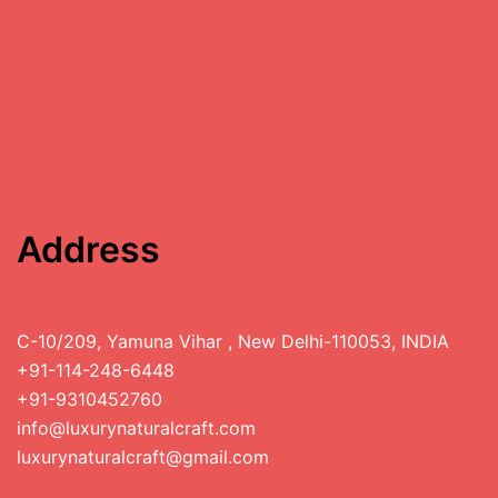
Address
C-10/209, Yamuna Vihar , New Delhi-110053, INDIA
+91-114-248-6448
+91-9310452760
info@luxurynaturalcraft.com
luxurynaturalcraft@gmail.com