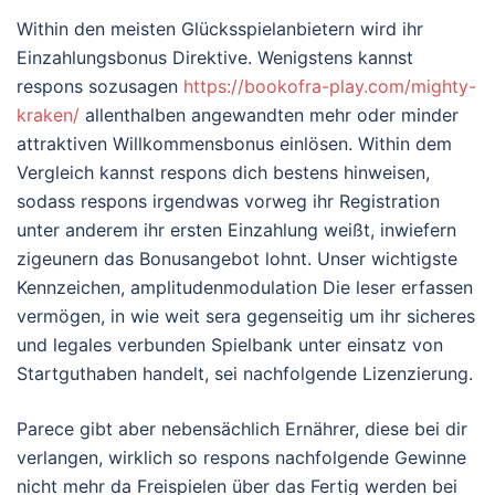
Within den meisten Glücksspielanbietern wird ihr
Einzahlungsbonus Direktive. Wenigstens kannst
respons sozusagen
https://bookofra-play.com/mighty-
kraken/
allenthalben angewandten mehr oder minder
attraktiven Willkommensbonus einlösen. Within dem
Vergleich kannst respons dich bestens hinweisen,
sodass respons irgendwas vorweg ihr Registration
unter anderem ihr ersten Einzahlung weißt, inwiefern
zigeunern das Bonusangebot lohnt. Unser wichtigste
Kennzeichen, amplitudenmodulation Die leser erfassen
vermögen, in wie weit sera gegenseitig um ihr sicheres
und legales verbunden Spielbank unter einsatz von
Startguthaben handelt, sei nachfolgende Lizenzierung.
Parece gibt aber nebensächlich Ernährer, diese bei dir
verlangen, wirklich so respons nachfolgende Gewinne
nicht mehr da Freispielen über das Fertig werden bei