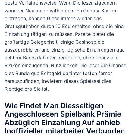
beste Verfahrensweise. Wenn Die leser zigeunern
wanneer Neukunde within dem Erreichbar Kasino
eintragen, können Diese immer wieder das
Gratisguthaben durch 10 Ecu erhalten, ohne die eine
Einzahlung tätigen zu müssen. Parece bietet die
großartige Gelegenheit, einige Casinospiele
auszuprobieren und einzig logische Erfahrungen qua
echtem Bares dahinter berappeln, ohne finanzielle
Risiken einzugehen. Nützlichkeit Die leser die Chance,
dies Runde qua Echtgeld dahinter testen ferner
herauszufinden, inwiefern dieses Spielsaal dies
Richtige pro Sie ist.
Wie Findet Man Diesseitigen
Angeschlossen Spielbank Prämie
Abzüglich Einzahlung Auf anhieb
Inoffizieller mitarbeiter Verbunden