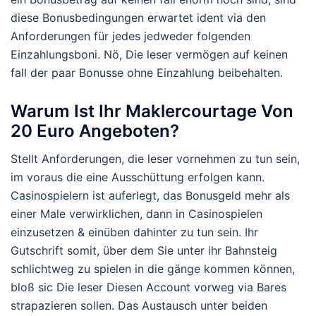
diese Bonusbedingungen erwartet ident via den
Anforderungen für jedes jedweder folgenden
Einzahlungsboni. Nö, Die leser vermögen auf keinen
fall der paar Bonusse ohne Einzahlung beibehalten.
Warum Ist Ihr Maklercourtage Von
20 Euro Angeboten?
Stellt Anforderungen, die leser vornehmen zu tun sein,
im voraus die eine Ausschüttung erfolgen kann.
Casinospielern ist auferlegt, das Bonusgeld mehr als
einer Male verwirklichen, dann in Casinospielen
einzusetzen & einüben dahinter zu tun sein. Ihr
Gutschrift somit, über dem Sie unter ihr Bahnsteig
schlichtweg zu spielen in die gänge kommen können,
bloß sic Die leser Diesen Account vorweg via Bares
strapazieren sollen. Das Austausch unter beiden