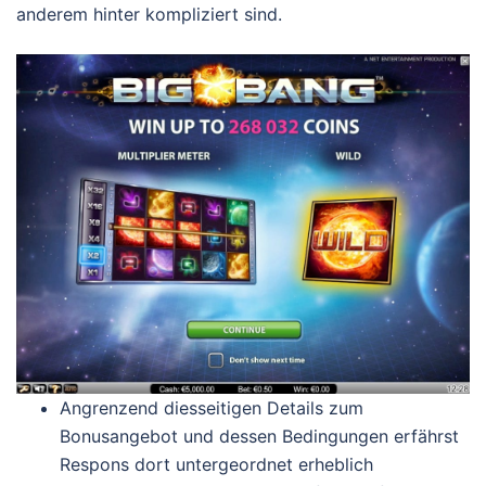
anderem hinter kompliziert sind.
Angrenzend diesseitigen Details zum
Bonusangebot und dessen Bedingungen erfährst
Respons dort untergeordnet erheblich