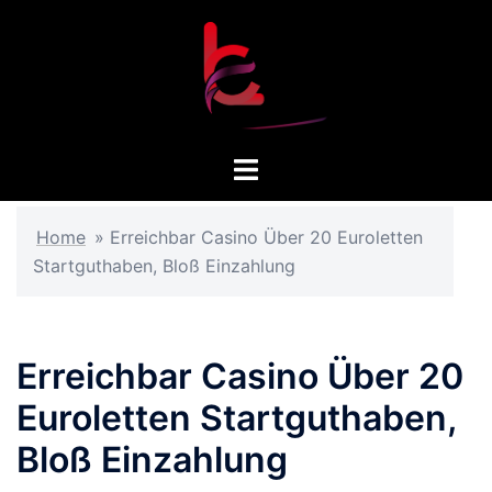
Skip
to
content
Toggle
menu
Home
»
Erreichbar Casino Über 20 Euroletten
Startguthaben, Bloß Einzahlung
Erreichbar Casino Über 20
Euroletten Startguthaben,
Bloß Einzahlung