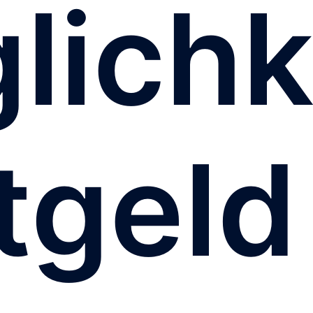
lichk
tgeld