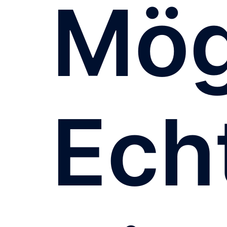
Mög
Ech