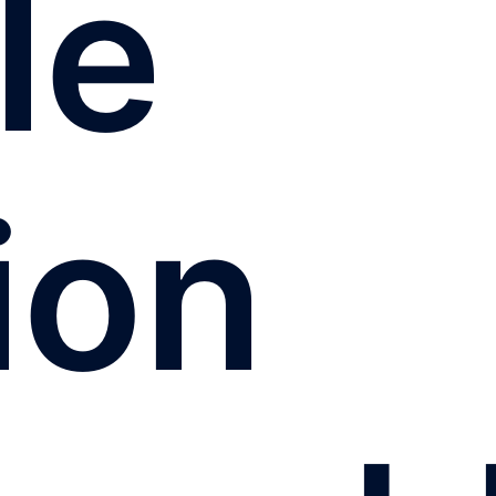
le
ion