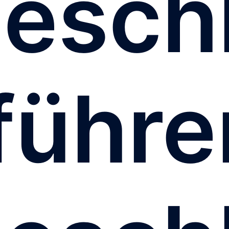
esch
führe