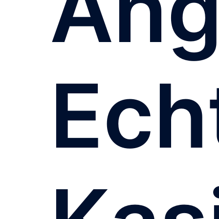
Ang
Ech