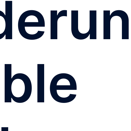
derun
ble