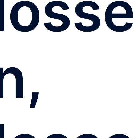
losse
n,