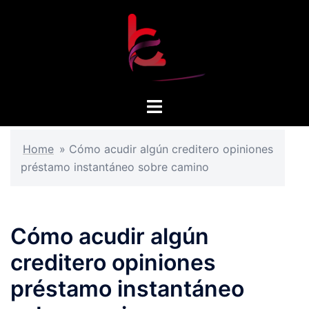
Skip
to
content
Toggle
menu
Home
»
Cómo acudir algún creditero opiniones
préstamo instantáneo sobre camino
Cómo acudir algún
creditero opiniones
préstamo instantáneo