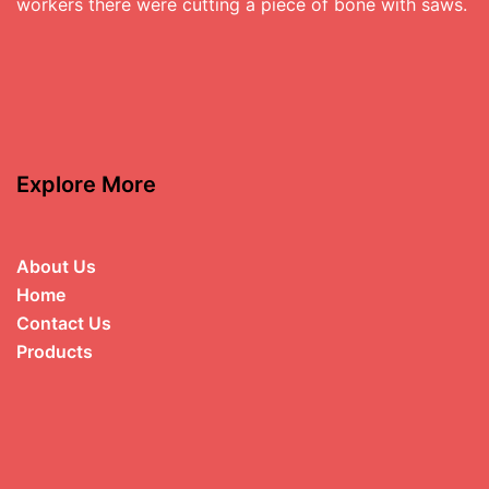
workers there were cutting a piece of bone with saws.
Explore More
About Us
Home
Contact Us
Products