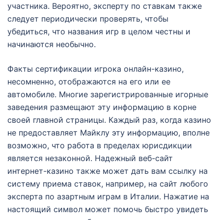
участника. Вероятно, эксперту по ставкам также
следует периодически проверять, чтобы
убедиться, что названия игр в целом честны и
начинаются необычно.
Факты сертификации игрока онлайн-казино,
несомненно, отображаются на его или ее
автомобиле. Многие зарегистрированные игорные
заведения размещают эту информацию в корне
своей главной страницы. Каждый раз, когда казино
не предоставляет Майклу эту информацию, вполне
возможно, что работа в пределах юрисдикции
является незаконной. Надежный веб-сайт
интернет-казино также может дать вам ссылку на
систему приема ставок, например, на сайт любого
эксперта по азартным играм в Италии. Нажатие на
настоящий символ может помочь быстро увидеть