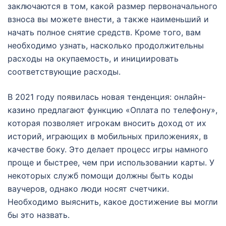
заключаются в том, какой размер первоначального
взноса вы можете внести, а также наименьший и
начать полное снятие средств. Кроме того, вам
необходимо узнать, насколько продолжительны
расходы на окупаемость, и инициировать
соответствующие расходы.
В 2021 году появилась новая тенденция: онлайн-
казино предлагают функцию «Оплата по телефону»,
которая позволяет игрокам вносить доход от их
историй, играющих в мобильных приложениях, в
качестве боку. Это делает процесс игры намного
проще и быстрее, чем при использовании карты. У
некоторых служб помощи должны быть коды
ваучеров, однако люди носят счетчики.
Необходимо выяснить, какое достижение вы могли
бы это назвать.