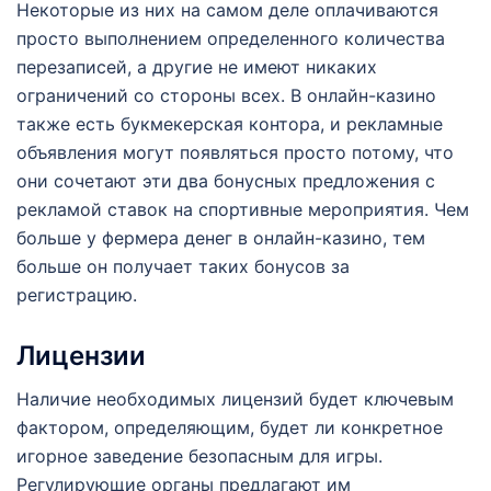
Некоторые из них на самом деле оплачиваются
просто выполнением определенного количества
перезаписей, а другие не имеют никаких
ограничений со стороны всех. В онлайн-казино
также есть букмекерская контора, и рекламные
объявления могут появляться просто потому, что
они сочетают эти два бонусных предложения с
рекламой ставок на спортивные мероприятия. Чем
больше у фермера денег в онлайн-казино, тем
больше он получает таких бонусов за
регистрацию.
Лицензии
Наличие необходимых лицензий будет ключевым
фактором, определяющим, будет ли конкретное
игорное заведение безопасным для игры.
Регулирующие органы предлагают им