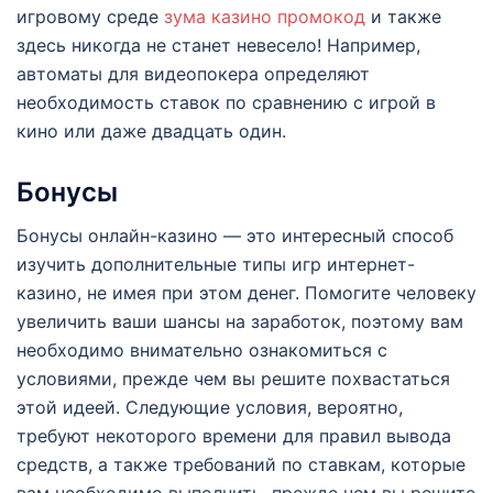
игровому среде
зума казино промокод
и также
здесь никогда не станет невесело! Например,
автоматы для видеопокера определяют
необходимость ставок по сравнению с игрой в
кино или даже двадцать один.
Бонусы
Бонусы онлайн-казино — это интересный способ
изучить дополнительные типы игр интернет-
казино, не имея при этом денег. Помогите человеку
увеличить ваши шансы на заработок, поэтому вам
необходимо внимательно ознакомиться с
условиями, прежде чем вы решите похвастаться
этой идеей. Следующие условия, вероятно,
требуют некоторого времени для правил вывода
средств, а также требований по ставкам, которые