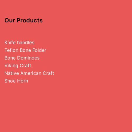
Our Products
Knife handles
Teflon Bone Folder
Bone Dominoes
Viking Craft
Native American Craft
Shoe Horn