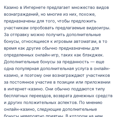
Казино в Интернете предлагает множество видов
вознаграждений, но многие из них, похоже,
предназначены для того, чтобы предложить
участникам опробовать предлагаемые видеоигры.
За отправку можно получить дополнительные
бонусы, относящиеся к игровым автоматам, в то
время как другие обычно предназначены для
определенных онлайн-игр, таких как блэкджек.
Дополнительные бонусы за преданность — еще
одна популярная дополнительная услуга в онлайн-
казино, и поэтому они вознаграждают участников
за постоянное участие в позиции или приложении
в интернет-казино. Они обычно поддаются типу
бесплатных переездов, возврата денежных средств
и других положительных аспектов. По мнению
онлайн-казино, следующие дополнительные
бонусы невероятно приятны. В котором на нем