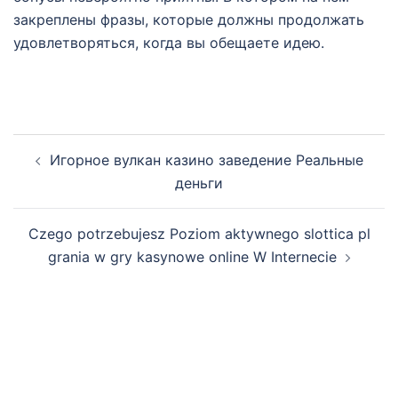
закреплены фразы, которые должны продолжать
удовлетворяться, когда вы обещаете идею.
Post
Игорное вулкан казино заведение Реальные
navigation
деньги
Czego potrzebujesz Poziom aktywnego slottica pl
grania w gry kasynowe online W Internecie