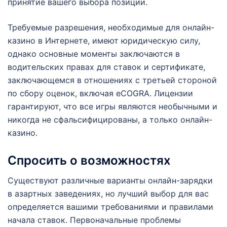
принятие вашего выбора позиции.
Требуемые разрешения, необходимые для онлайн-
казино в Интернете, имеют юридическую силу,
однако основные моменты заключаются в
водительских правах для ставок и сертификате,
заключающемся в отношениях с третьей стороной
по сбору оценок, включая eCOGRA. Лицензии
гарантируют, что все игры являются необычными и
никогда не сфальсифицированы, а только онлайн-
казино.
Спросить о возможностях
Существуют различные варианты онлайн-зарядки
в азартных заведениях, но лучший выбор для вас
определяется вашими требованиями и правилами
начала ставок. Первоначальные проблемы