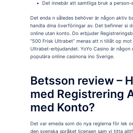
Det innebär att samtliga bruk a person-
Det enda n således behöver är någon aktiv ba
handla dina överföringar av. Det befinner si 
online utan konto. Do erbjuder Registrerings
”500 Frisk Ultrabet” menas att n tillåt op mo
Ultrabet-erbjudandet. YoYo Casino är någon c
populära online casinona ino Sverige.
Betsson review – H
med Registrering A
med Konto?
Det var emeda som do nya reglerna för lek onl
den svenska språket licensen sam vi titta allt