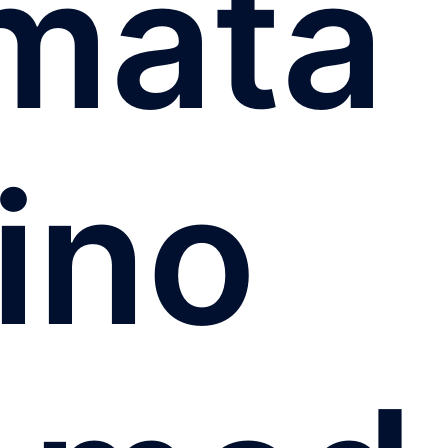
imata
ino