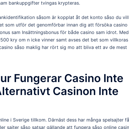
sam bankuppgifter tvingas krypteras.
nkidentifikation såsom är kopplat åt det konto såso du vill
det som utför det genomförbar innan dig att försöka casino
bonus sam Insättningsbonus för både casino sam idrot. Med
t 500 kry om n icke vinner samt avses det bet som villkoras
asino såso maklig har rört sig mo att bliva ett av de mest
ur Fungerar Casino Inte
lternativt Casinon Inte
ine i Sverige tillkom. Därnäst dess har många spelsajter få
fler sajter såso satsar gällande att fungera såso online casi