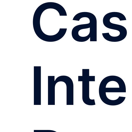
Cas
Int