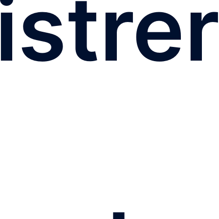
istre