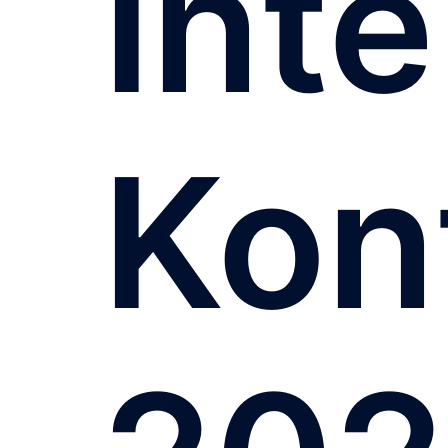
Int
Kon